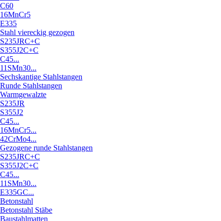
C60
16MnCr5
E335
Stahl viereckig gezogen
S235JRC+C
S355J2C+C
C45...
11SMn30...
Sechskantige Stahlstangen
Runde Stahlstangen
Warmgewalzte
S235JR
S355J2
C45...
16MnCr5...
42CrMo4...
Gezogene runde Stahlstangen
S235JRC+C
S355J2C+C
C45...
11SMn30...
E335GC...
Betonstahl
Betonstahl Stäbe
Baustahlmatten