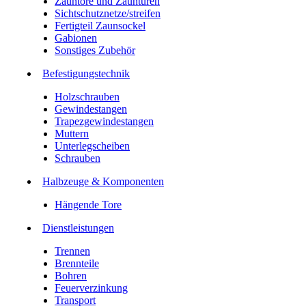
Zauntore und Zauntüren
Sichtschutznetze/streifen
Fertigteil Zaunsockel
Gabionen
Sonstiges Zubehör
Befesti­gungstechnik
Holzschrauben
Gewindestangen
Trapezgewindestangen
Muttern
Unterlegscheiben
Schrauben
Halbzeuge & Komponenten
Hängende Tore
Dienstleistungen
Trennen
Brennteile
Bohren
Feuerverzinkung
Transport