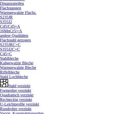
Distanzstreifen
Flachstangen
Warmgewalzte Flachs.
S235JR
S355J2
C45/
C45+A
16MnCr5/
+A
andere Qualitäten
Flachstahl gezogen
S235JRC+C
S355J2C+C
C45+C
Stahlbleche
Kaltgewalzte Bleche
Warmgewalzte Bleche
Riffelbleche
Stahl Lochbleche
Stahl verzinkt
Formrohre verzinkt
Quadratisch verzinkt
Rechteckig verzinkt
U-Leichtprofile verzinkt
Rundrohre verzinkt
Verzin. Konstruktionsrohre