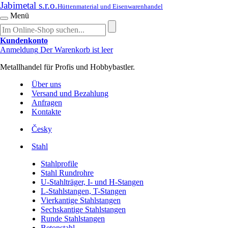
Jabimetal s.r.o.
Hüttenmaterial und Eisenwarenhandel
Menü
Kundenkonto
Anmeldung
Der Warenkorb ist leer
Metallhandel für Profis und Hobbybastler.
Über uns
Versand und Bezahlung
Anfragen
Kontakte
Česky
Stahl
Stahlprofile
Stahl Rundrohre
U-Stahlträger, I- und H-Stangen
L-Stahlstangen, T-Stangen
Vierkantige Stahlstangen
Sechskantige Stahlstangen
Runde Stahlstangen
Betonstahl