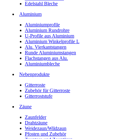
Edelstahl Bleche
Aluminium
Aluminiumprofile
Aluminium Rundrohre
U-Profile aus Aluminium
Aluminium Winkelprofile L
Alu. Vierkantstangen
Runde Aluminiumstangen
Flachstangen aus Alu.
Aluminiumbleche
Nebenprodukte
Gitterroste
Zubehör für Gitterroste
Gitterroststufe
Zäune
Zaunfelder
Drahtzäune
Weidezaun/Wildzaun
Pfosten und Zubehör