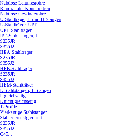
Nahtlose Leitungsrohre
Rundr. naht. Konstruktion
Nahtlose Gewinderohre
U-Stahlträger, I- und H-Stangen
U-Stahlträger, UPE
UPE-Stahlträger
IPE-Stahlstangen, I
S235JR
S355J2
HEA-Stahlträger
S235JR
S355J2
HEB-Stahlträger
S235JR
S355J2
HEM-Stahlträger
L-Stahlstangen, T-Stangen
L gleichseitig
L nicht gleichseitig
T-Profile
Vierkantige Stahlstangen
Stahl viereckig gerollt
S235JR
S355J2
C45...