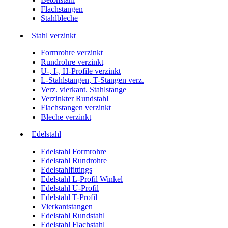
Flachstangen
Stahlbleche
Stahl verzinkt
Formrohre verzinkt
Rundrohre verzinkt
U-, I-, H-Profile verzinkt
L-Stahlstangen, T-Stangen verz.
Verz. vierkant. Stahlstange
Verzinkter Rundstahl
Flachstangen verzinkt
Bleche verzinkt
Edelstahl
Edelstahl Formrohre
Edelstahl Rundrohre
Edelstahlfittings
Edelstahl L-Profil Winkel
Edelstahl U-Profil
Edelstahl T-Profil
Vierkantstangen
Edelstahl Rundstahl
Edelstahl Flachstahl