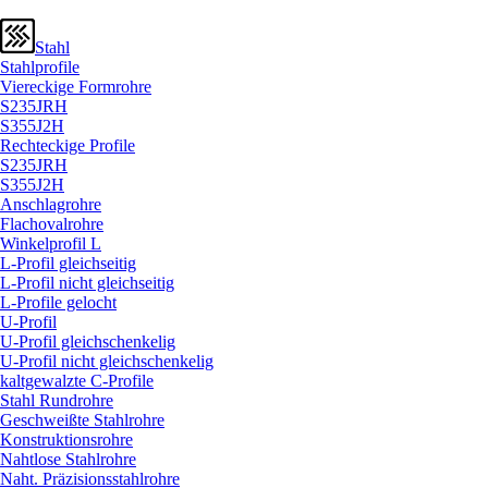
Stahl
Stahlprofile
Viereckige Formrohre
S235JRH
S355J2H
Rechteckige Profile
S235JRH
S355J2H
Anschlagrohre
Flachovalrohre
Winkelprofil L
L-Profil gleichseitig
L-Profil nicht gleichseitig
L-Profile gelocht
U-Profil
U-Profil gleichschenkelig
U-Profil nicht gleichschenkelig
kaltgewalzte C-Profile
Stahl Rundrohre
Geschweißte Stahlrohre
Konstruktionsrohre
Nahtlose Stahlrohre
Naht. Präzisionsstahlrohre