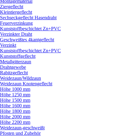
Montagematerial
Ziergeflecht
Kleintiergeflecht
Sechseckgeflecht Hasendraht
Feuerverzinkung
Kunststoffbeschichtet Zn+PVC
Verzinkter Draht
Geschweißtes 4kantgeflecht
Verzinkt
Kunststoffbeschichtet Zn+PVC
Kunststoffgeflecht
Metallgitterzaun
Drahtgewebe
Rabitzgeflecht
Weidezaun/
Wildzaun
Weidezaun Knotengeflecht
Höhe 1000 mm
Höhe 1250 mm
Höhe 1500 mm
Höhe 1600 mm
Höhe 1800 mm
Höhe 2000 mm
Höhe 2200 mm
Weidezaun-geschweißt
Pfosten und Zubehör