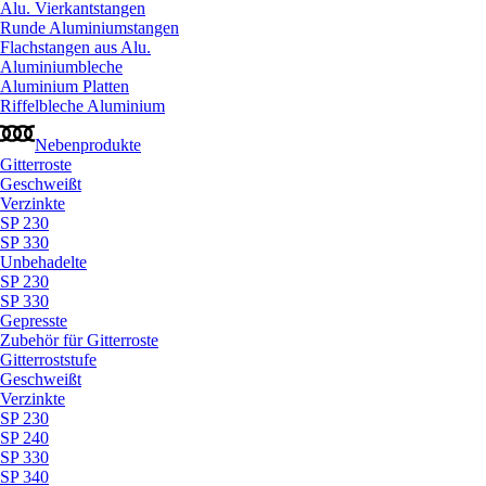
Alu. Vierkantstangen
Runde Aluminiumstangen
Flachstangen aus Alu.
Aluminiumbleche
Aluminium Platten
Riffelbleche Aluminium
Nebenprodukte
Gitterroste
Geschweißt
Verzinkte
SP 230
SP 330
Unbehadelte
SP 230
SP 330
Gepresste
Zubehör für Gitterroste
Gitterroststufe
Geschweißt
Verzinkte
SP 230
SP 240
SP 330
SP 340