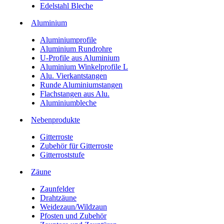
Edelstahl Bleche
Aluminium
Aluminiumprofile
Aluminium Rundrohre
U-Profile aus Aluminium
Aluminium Winkelprofile L
Alu. Vierkantstangen
Runde Aluminiumstangen
Flachstangen aus Alu.
Aluminiumbleche
Nebenprodukte
Gitterroste
Zubehör für Gitterroste
Gitterroststufe
Zäune
Zaunfelder
Drahtzäune
Weidezaun/Wildzaun
Pfosten und Zubehör