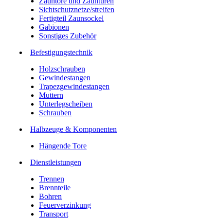
Zauntore und Zauntüren
Sichtschutznetze/streifen
Fertigteil Zaunsockel
Gabionen
Sonstiges Zubehör
Befesti­gungstechnik
Holzschrauben
Gewindestangen
Trapezgewindestangen
Muttern
Unterlegscheiben
Schrauben
Halbzeuge & Komponenten
Hängende Tore
Dienstleistungen
Trennen
Brennteile
Bohren
Feuerverzinkung
Transport