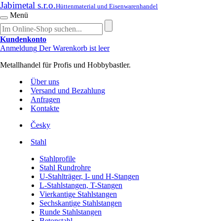
Jabimetal s.r.o.
Hüttenmaterial und Eisenwarenhandel
Menü
Kundenkonto
Anmeldung
Der Warenkorb ist leer
Metallhandel für Profis und Hobbybastler.
Über uns
Versand und Bezahlung
Anfragen
Kontakte
Česky
Stahl
Stahlprofile
Stahl Rundrohre
U-Stahlträger, I- und H-Stangen
L-Stahlstangen, T-Stangen
Vierkantige Stahlstangen
Sechskantige Stahlstangen
Runde Stahlstangen
Betonstahl