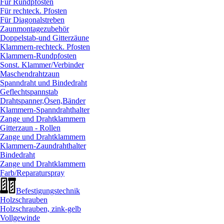
Für Rundpfosten
Für rechteck. Pfosten
Für Diagonalstreben
Zaunmontagezubehör
Doppelstab-und Gitterzäune
Klammern-rechteck. Pfosten
Klammern-Rundpfosten
Sonst. Klammer/
Verbinder
Maschendrahtzaun
Spanndraht und Bindedraht
Geflechtspannstab
Drahtspanner,Ösen,Bänder
Klammern-Spanndrahthalter
Zange und Drahtklammern
Gitterzaun - Rollen
Zange und Drahtklammern
Klammern-Zaundrahthalter
Bindedraht
Zange und Drahtklammern
Farb/
Reparaturspray
Befestigungstechnik
Holzschrauben
Holzschrauben, zink-gelb
Vollgewinde