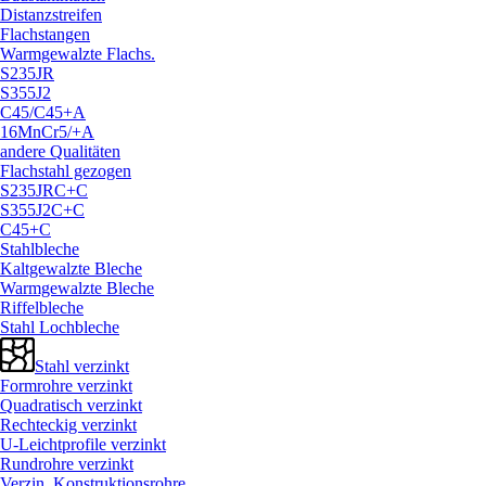
Distanzstreifen
Flachstangen
Warmgewalzte Flachs.
S235JR
S355J2
C45/
C45+A
16MnCr5/
+A
andere Qualitäten
Flachstahl gezogen
S235JRC+C
S355J2C+C
C45+C
Stahlbleche
Kaltgewalzte Bleche
Warmgewalzte Bleche
Riffelbleche
Stahl Lochbleche
Stahl verzinkt
Formrohre verzinkt
Quadratisch verzinkt
Rechteckig verzinkt
U-Leichtprofile verzinkt
Rundrohre verzinkt
Verzin. Konstruktionsrohre