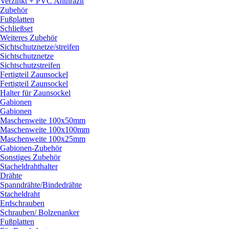
Verzinkt + PVC Anthrazit
Zubehör
Fußplatten
Schließset
Weiteres Zubehör
Sichtschutznetze/
streifen
Sichtschutznetze
Sichtschutzstreifen
Fertigteil Zaunsockel
Fertigteil Zaunsockel
Halter für Zaunsockel
Gabionen
Gabionen
Maschenweite 100x50mm
Maschenweite 100x100mm
Maschenweite 100x25mm
Gabionen-Zubehör
Sonstiges Zubehör
Stacheldrahthalter
Drähte
Spanndrähte/
Bindedrähte
Stacheldraht
Erdschrauben
Schrauben/
Bolzenanker
Fußplatten