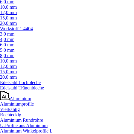
6,0 mm
10,0 mm
12,0 mm
15,0 mm
20,0 mm
Werkstoff 1.4404
3,0 mm
4,0 mm
6,0 mm
5,0 mm
8,0 mm
10,0 mm
12,0 mm
15,0 mm
20,0 mm
Edelstahl Lochbleche
Edelstahl Tränenbleche
Aluminium
Aluminiumprofile
Vierkantig
Rechteckig
Aluminium Rundrohre
U-Profile aus Aluminium
Aluminium Winkelprofile L