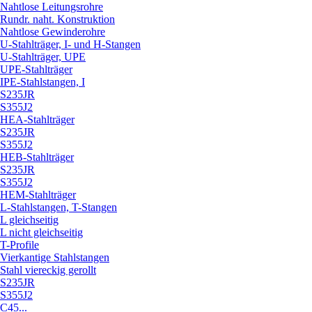
Nahtlose Leitungsrohre
Rundr. naht. Konstruktion
Nahtlose Gewinderohre
U-Stahlträger, I- und H-Stangen
U-Stahlträger, UPE
UPE-Stahlträger
IPE-Stahlstangen, I
S235JR
S355J2
HEA-Stahlträger
S235JR
S355J2
HEB-Stahlträger
S235JR
S355J2
HEM-Stahlträger
L-Stahlstangen, T-Stangen
L gleichseitig
L nicht gleichseitig
T-Profile
Vierkantige Stahlstangen
Stahl viereckig gerollt
S235JR
S355J2
C45...