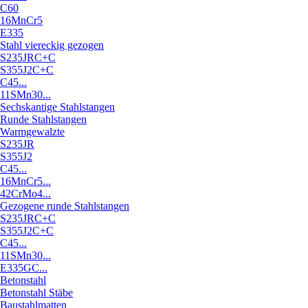
C60
16MnCr5
E335
Stahl viereckig gezogen
S235JRC+C
S355J2C+C
C45...
11SMn30...
Sechskantige Stahlstangen
Runde Stahlstangen
Warmgewalzte
S235JR
S355J2
C45...
16MnCr5...
42CrMo4...
Gezogene runde Stahlstangen
S235JRC+C
S355J2C+C
C45...
11SMn30...
E335GC...
Betonstahl
Betonstahl Stäbe
Baustahlmatten