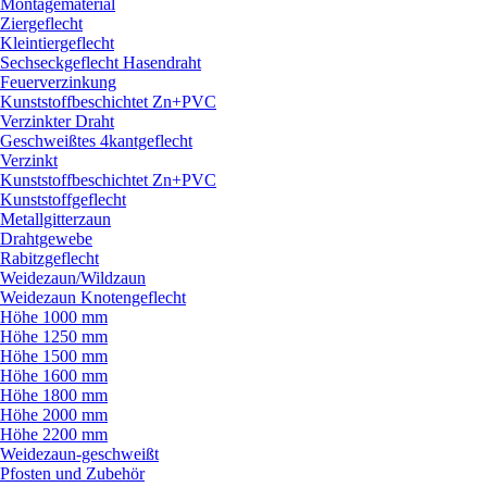
Montagematerial
Ziergeflecht
Kleintiergeflecht
Sechseckgeflecht Hasendraht
Feuerverzinkung
Kunststoffbeschichtet Zn+PVC
Verzinkter Draht
Geschweißtes 4kantgeflecht
Verzinkt
Kunststoffbeschichtet Zn+PVC
Kunststoffgeflecht
Metallgitterzaun
Drahtgewebe
Rabitzgeflecht
Weidezaun/
Wildzaun
Weidezaun Knotengeflecht
Höhe 1000 mm
Höhe 1250 mm
Höhe 1500 mm
Höhe 1600 mm
Höhe 1800 mm
Höhe 2000 mm
Höhe 2200 mm
Weidezaun-geschweißt
Pfosten und Zubehör