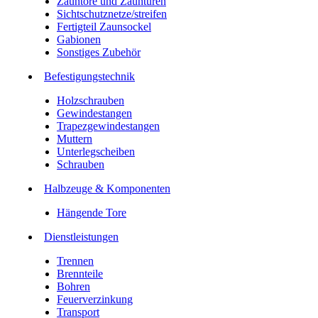
Zauntore und Zauntüren
Sichtschutznetze/streifen
Fertigteil Zaunsockel
Gabionen
Sonstiges Zubehör
Befesti­gungstechnik
Holzschrauben
Gewindestangen
Trapezgewindestangen
Muttern
Unterlegscheiben
Schrauben
Halbzeuge & Komponenten
Hängende Tore
Dienstleistungen
Trennen
Brennteile
Bohren
Feuerverzinkung
Transport