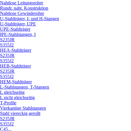
Nahtlose Leitungsrohre
Rundr. naht. Konstruktion
Nahtlose Gewinderohre
U-Stahlträger, I- und H-Stangen
U-Stahlträger, UPE
UPE-Stahlträger
IPE-Stahlstangen, I
S235JR
S355J2
HEA-Stahlträger
S235JR
S355J2
HEB-Stahlträger
S235JR
S355J2
HEM-Stahlträger
L-Stahlstangen, T-Stangen
L gleichseitig
L nicht gleichseitig
T-Profile
Vierkantige Stahlstangen
Stahl viereckig gerollt
S235JR
S355J2
C45...