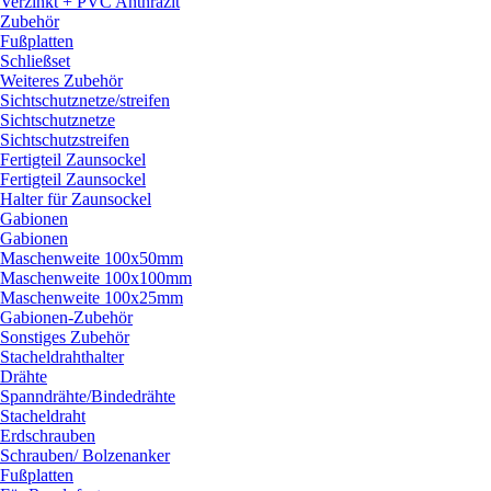
Verzinkt + PVC Anthrazit
Zubehör
Fußplatten
Schließset
Weiteres Zubehör
Sichtschutznetze/
streifen
Sichtschutznetze
Sichtschutzstreifen
Fertigteil Zaunsockel
Fertigteil Zaunsockel
Halter für Zaunsockel
Gabionen
Gabionen
Maschenweite 100x50mm
Maschenweite 100x100mm
Maschenweite 100x25mm
Gabionen-Zubehör
Sonstiges Zubehör
Stacheldrahthalter
Drähte
Spanndrähte/
Bindedrähte
Stacheldraht
Erdschrauben
Schrauben/
Bolzenanker
Fußplatten