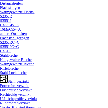
Distanzstreifen
Flachstangen
Warmgewalzte Flachs.
S235JR
S355J2
C45/
C45+A
16MnCr5/
+A
andere Qualitäten
Flachstahl gezogen
S235JRC+C
S355J2C+C
C45+C
Stahlbleche
Kaltgewalzte Bleche
Warmgewalzte Bleche
Riffelbleche
Stahl Lochbleche
Stahl verzinkt
Formrohre verzinkt
Quadratisch verzinkt
Rechteckig verzinkt
U-Leichtprofile verzinkt
Rundrohre verzinkt
Verzin. Konstruktionsrohre