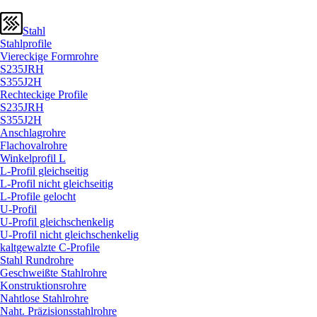
Stahl
Stahlprofile
Viereckige Formrohre
S235JRH
S355J2H
Rechteckige Profile
S235JRH
S355J2H
Anschlagrohre
Flachovalrohre
Winkelprofil L
L-Profil gleichseitig
L-Profil nicht gleichseitig
L-Profile gelocht
U-Profil
U-Profil gleichschenkelig
U-Profil nicht gleichschenkelig
kaltgewalzte C-Profile
Stahl Rundrohre
Geschweißte Stahlrohre
Konstruktionsrohre
Nahtlose Stahlrohre
Naht. Präzisionsstahlrohre