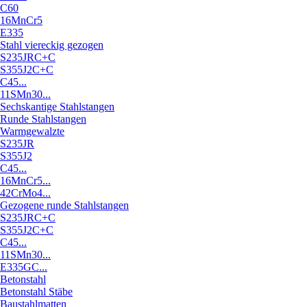
C60
16MnCr5
E335
Stahl viereckig gezogen
S235JRC+C
S355J2C+C
C45...
11SMn30...
Sechskantige Stahlstangen
Runde Stahlstangen
Warmgewalzte
S235JR
S355J2
C45...
16MnCr5...
42CrMo4...
Gezogene runde Stahlstangen
S235JRC+C
S355J2C+C
C45...
11SMn30...
E335GC...
Betonstahl
Betonstahl Stäbe
Baustahlmatten