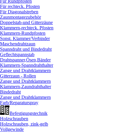
Für Rundpfosten
Für rechteck. Pfosten
Für Diagonalstreben
Zaunmontagezubehör
Doppelstab-und Gitterzäune
Klammern-rechteck. Pfosten
Klammern-Rundpfosten
Sonst. Klammer/
Verbinder
Maschendrahtzaun
Spanndraht und Bindedraht
Geflechtspannstab
Drahtspanner,Ösen,Bänder
Klammern-Spanndrahthalter
Zange und Drahtklammern
Gitterzaun - Rollen
Zange und Drahtklammern
Klammern-Zaundrahthalter
Bindedraht
Zange und Drahtklammern
Farb/
Reparaturspray
Befestigungstechnik
Holzschrauben
Holzschrauben, zink-gelb
Vollgewinde