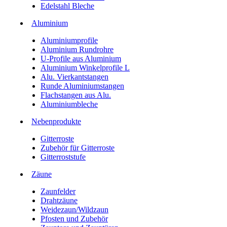
Edelstahl Bleche
Aluminium
Aluminiumprofile
Aluminium Rundrohre
U-Profile aus Aluminium
Aluminium Winkelprofile L
Alu. Vierkantstangen
Runde Aluminiumstangen
Flachstangen aus Alu.
Aluminiumbleche
Nebenprodukte
Gitterroste
Zubehör für Gitterroste
Gitterroststufe
Zäune
Zaunfelder
Drahtzäune
Weidezaun/Wildzaun
Pfosten und Zubehör