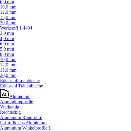
6,0 mm
10,0 mm
12,0 mm
15,0 mm
20,0 mm
Werkstoff 1.4404
3,0 mm
4,0 mm
6,0 mm
5,0 mm
8,0 mm
10,0 mm
12,0 mm
15,0 mm
20,0 mm
Edelstahl Lochbleche
Edelstahl Tränenbleche
Aluminium
Aluminiumprofile
Vierkantig
Rechteckig
Aluminium Rundrohre
U-Profile aus Aluminium
Aluminium Winkelprofile L