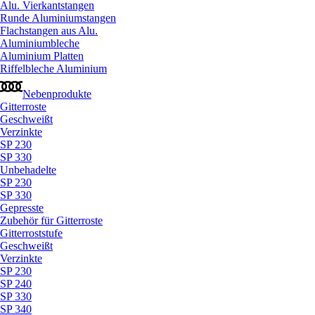
Alu. Vierkantstangen
Runde Aluminiumstangen
Flachstangen aus Alu.
Aluminiumbleche
Aluminium Platten
Riffelbleche Aluminium
Nebenprodukte
Gitterroste
Geschweißt
Verzinkte
SP 230
SP 330
Unbehadelte
SP 230
SP 330
Gepresste
Zubehör für Gitterroste
Gitterroststufe
Geschweißt
Verzinkte
SP 230
SP 240
SP 330
SP 340