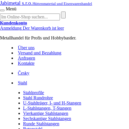
Jabimetal s.r.o.
Hüttenmaterial und Eisenwarenhandel
Menü
Kundenkonto
Anmeldung
Der Warenkorb ist leer
Metallhandel für Profis und Hobbybastler.
Über uns
Versand und Bezahlung
Anfragen
Kontakte
Česky
Stahl
Stahlprofile
Stahl Rundrohre
U-Stahlträger, I- und H-Stangen
L-Stahlstangen, T-Stangen
Vierkantige Stahlstangen
Sechskantige Stahlstangen
Runde Stahlstangen
Betonstahl