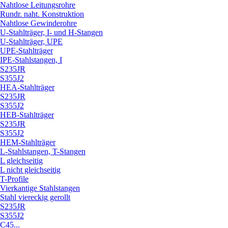
Nahtlose Leitungsrohre
Rundr. naht. Konstruktion
Nahtlose Gewinderohre
U-Stahlträger, I- und H-Stangen
U-Stahlträger, UPE
UPE-Stahlträger
IPE-Stahlstangen, I
S235JR
S355J2
HEA-Stahlträger
S235JR
S355J2
HEB-Stahlträger
S235JR
S355J2
HEM-Stahlträger
L-Stahlstangen, T-Stangen
L gleichseitig
L nicht gleichseitig
T-Profile
Vierkantige Stahlstangen
Stahl viereckig gerollt
S235JR
S355J2
C45...