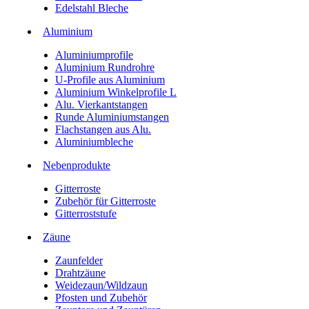
Edelstahl Bleche
Aluminium
Aluminiumprofile
Aluminium Rundrohre
U-Profile aus Aluminium
Aluminium Winkelprofile L
Alu. Vierkantstangen
Runde Aluminiumstangen
Flachstangen aus Alu.
Aluminiumbleche
Nebenprodukte
Gitterroste
Zubehör für Gitterroste
Gitterroststufe
Zäune
Zaunfelder
Drahtzäune
Weidezaun/Wildzaun
Pfosten und Zubehör