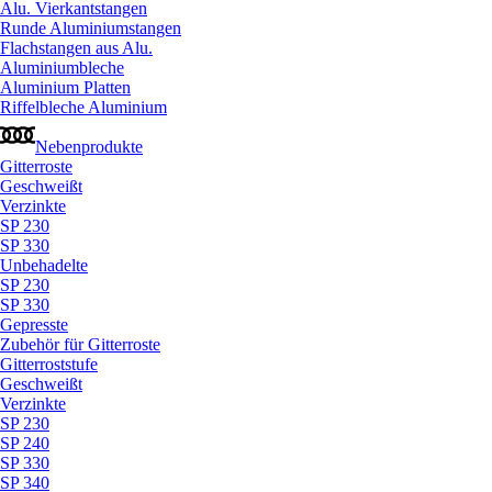
Alu. Vierkantstangen
Runde Aluminiumstangen
Flachstangen aus Alu.
Aluminiumbleche
Aluminium Platten
Riffelbleche Aluminium
Nebenprodukte
Gitterroste
Geschweißt
Verzinkte
SP 230
SP 330
Unbehadelte
SP 230
SP 330
Gepresste
Zubehör für Gitterroste
Gitterroststufe
Geschweißt
Verzinkte
SP 230
SP 240
SP 330
SP 340