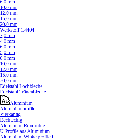
6,0 mm
10,0 mm
12,0 mm
15,0 mm
20,0 mm
Werkstoff 1.4404
3,0 mm
4,0 mm
6,0 mm
5,0 mm
8,0 mm
10,0 mm
12,0 mm
15,0 mm
20,0 mm
Edelstahl Lochbleche
Edelstahl Tränenbleche
Aluminium
Aluminiumprofile
Vierkantig
Rechteckig
Aluminium Rundrohre
U-Profile aus Aluminium
Aluminium Winkelprofile L