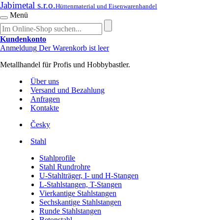
Jabimetal s.r.o.
Hüttenmaterial und Eisenwarenhandel
Menü
Kundenkonto
Anmeldung
Der Warenkorb ist leer
Metallhandel für Profis und Hobbybastler.
Über uns
Versand und Bezahlung
Anfragen
Kontakte
Česky
Stahl
Stahlprofile
Stahl Rundrohre
U-Stahlträger, I- und H-Stangen
L-Stahlstangen, T-Stangen
Vierkantige Stahlstangen
Sechskantige Stahlstangen
Runde Stahlstangen
Betonstahl