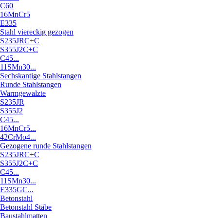
C60
16MnCr5
E335
Stahl viereckig gezogen
S235JRC+C
S355J2C+C
C45...
11SMn30...
Sechskantige Stahlstangen
Runde Stahlstangen
Warmgewalzte
S235JR
S355J2
C45...
16MnCr5...
42CrMo4...
Gezogene runde Stahlstangen
S235JRC+C
S355J2C+C
C45...
11SMn30...
E335GC...
Betonstahl
Betonstahl Stäbe
Baustahlmatten