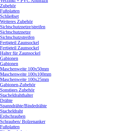
Verzinkt + PVC Anthrazit
Zubehör
Fußplatten
Schließset
Weiteres Zubehör
Sichtschutznetze/
streifen
Sichtschutznetze
Sichtschutzstreifen
Fertigteil Zaunsockel
Fertigteil Zaunsockel
Halter für Zaunsockel
Gabionen
Gabionen
Maschenweite 100x50mm
Maschenweite 100x100mm
Maschenweite 100x25mm
Gabionen-Zubehör
Sonstiges Zubehör
Stacheldrahthalter
Drähte
Spanndrähte/
Bindedrähte
Stacheldraht
Erdschrauben
Schrauben/
Bolzenanker
Fußplatten