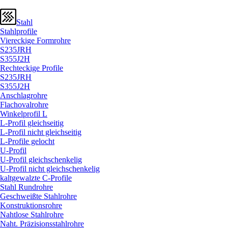
Stahl
Stahlprofile
Viereckige Formrohre
S235JRH
S355J2H
Rechteckige Profile
S235JRH
S355J2H
Anschlagrohre
Flachovalrohre
Winkelprofil L
L-Profil gleichseitig
L-Profil nicht gleichseitig
L-Profile gelocht
U-Profil
U-Profil gleichschenkelig
U-Profil nicht gleichschenkelig
kaltgewalzte C-Profile
Stahl Rundrohre
Geschweißte Stahlrohre
Konstruktionsrohre
Nahtlose Stahlrohre
Naht. Präzisionsstahlrohre