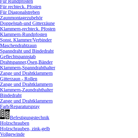
Für Rundpfosten
Für rechteck. Pfosten
Für Diagonalstreben
Zaunmontagezubehör
Doppelstab-und Gitterzäune
Klammern-rechteck. Pfosten
Klammern-Rundpfosten
Sonst. Klammer/
Verbinder
Maschendrahtzaun
Spanndraht und Bindedraht
Geflechtspannstab
Drahtspanner,Ösen,Bänder
Klammern-Spanndrahthalter
Zange und Drahtklammern
Gitterzaun - Rollen
Zange und Drahtklammern
Klammern-Zaundrahthalter
Bindedraht
Zange und Drahtklammern
Farb/
Reparaturspray
Befestigungstechnik
Holzschrauben
Holzschrauben, zink-gelb
Vollgewinde