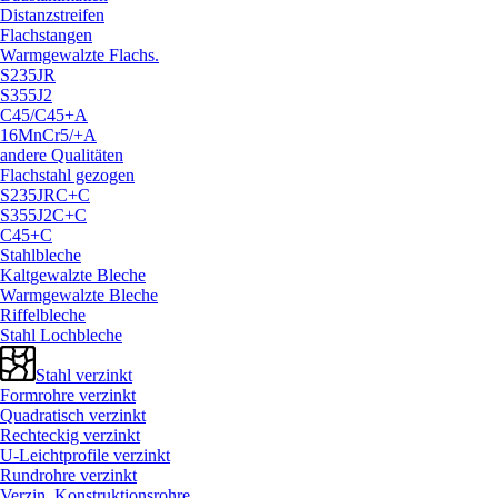
Distanzstreifen
Flachstangen
Warmgewalzte Flachs.
S235JR
S355J2
C45/
C45+A
16MnCr5/
+A
andere Qualitäten
Flachstahl gezogen
S235JRC+C
S355J2C+C
C45+C
Stahlbleche
Kaltgewalzte Bleche
Warmgewalzte Bleche
Riffelbleche
Stahl Lochbleche
Stahl verzinkt
Formrohre verzinkt
Quadratisch verzinkt
Rechteckig verzinkt
U-Leichtprofile verzinkt
Rundrohre verzinkt
Verzin. Konstruktionsrohre