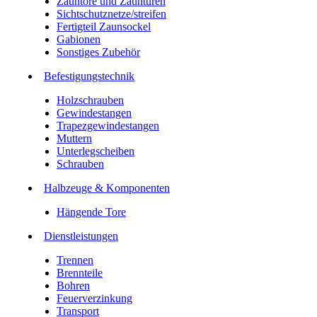
Zauntore und Zauntüren
Sichtschutznetze/streifen
Fertigteil Zaunsockel
Gabionen
Sonstiges Zubehör
Befesti­gungstechnik
Holzschrauben
Gewindestangen
Trapezgewindestangen
Muttern
Unterlegscheiben
Schrauben
Halbzeuge & Komponenten
Hängende Tore
Dienstleistungen
Trennen
Brennteile
Bohren
Feuerverzinkung
Transport