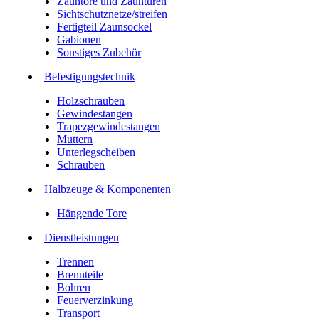
Zauntore und Zauntüren
Sichtschutznetze/streifen
Fertigteil Zaunsockel
Gabionen
Sonstiges Zubehör
Befesti­gungstechnik
Holzschrauben
Gewindestangen
Trapezgewindestangen
Muttern
Unterlegscheiben
Schrauben
Halbzeuge & Komponenten
Hängende Tore
Dienstleistungen
Trennen
Brennteile
Bohren
Feuerverzinkung
Transport