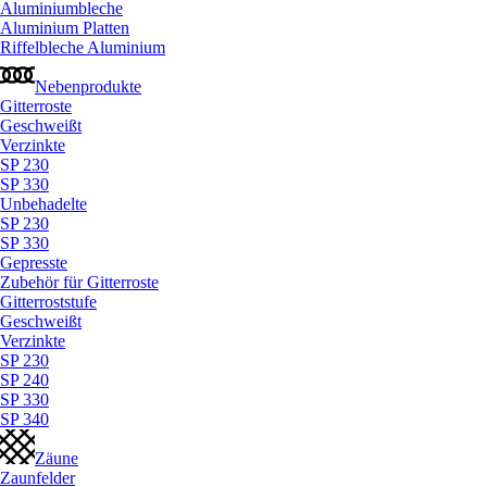
Aluminiumbleche
Aluminium Platten
Riffelbleche Aluminium
Nebenprodukte
Gitterroste
Geschweißt
Verzinkte
SP 230
SP 330
Unbehadelte
SP 230
SP 330
Gepresste
Zubehör für Gitterroste
Gitterroststufe
Geschweißt
Verzinkte
SP 230
SP 240
SP 330
SP 340
Zäune
Zaunfelder