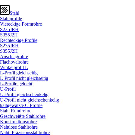
Stahl
Stahlprofile
Viereckige Formrohre
S235JRH
S355J2H
Rechteckige Profile
S235JRH
S355J2H
Anschlagrohre
Flachovalrohre
Winkelprofil L
L-Profil gleichseitig
L-Profil nicht gleichseitig
L-Profile gelocht
U-Profil
U-Profil gleichschenkelig
U-Profil nicht gleichschenkelig
kaltgewalzte C-Profile
Stahl Rundrohre
Geschweißte Stahlrohre
Konstruktionsrohre
Nahtlose Stahlrohre
Naht. Präzisionsstahlrohre