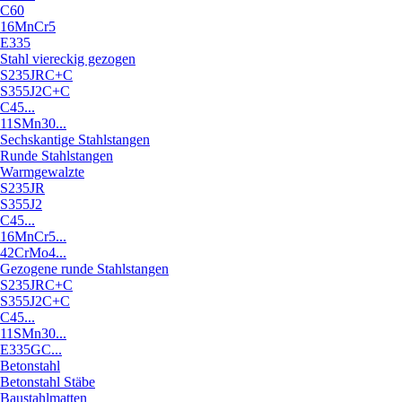
C60
16MnCr5
E335
Stahl viereckig gezogen
S235JRC+C
S355J2C+C
C45...
11SMn30...
Sechskantige Stahlstangen
Runde Stahlstangen
Warmgewalzte
S235JR
S355J2
C45...
16MnCr5...
42CrMo4...
Gezogene runde Stahlstangen
S235JRC+C
S355J2C+C
C45...
11SMn30...
E335GC...
Betonstahl
Betonstahl Stäbe
Baustahlmatten