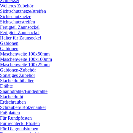
Schließset
Weiteres Zubehör
Sichtschutznetze/
streifen
Sichtschutznetze
Sichtschutzstreifen
Fertigteil Zaunsockel
Fertigteil Zaunsockel
Halter für Zaunsockel
Gabionen
Gabionen
Maschenweite 100x50mm
Maschenweite 100x100mm
Maschenweite 100x25mm
Gabionen-Zubehör
Sonstiges Zubehör
Stacheldrahthalter
Drähte
Spanndrähte/
Bindedrähte
Stacheldraht
Erdschrauben
Schrauben/
Bolzenanker
Fußplatten
Für Rundpfosten
Für rechteck. Pfosten
Für Diagonalstreben