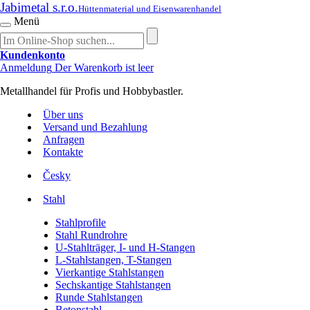
Jabimetal s.r.o.
Hüttenmaterial und Eisenwarenhandel
Menü
Kundenkonto
Anmeldung
Der Warenkorb ist leer
Metallhandel für Profis und Hobbybastler.
Über uns
Versand und Bezahlung
Anfragen
Kontakte
Česky
Stahl
Stahlprofile
Stahl Rundrohre
U-Stahlträger, I- und H-Stangen
L-Stahlstangen, T-Stangen
Vierkantige Stahlstangen
Sechskantige Stahlstangen
Runde Stahlstangen
Betonstahl