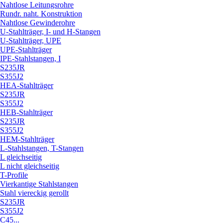
Nahtlose Leitungsrohre
Rundr. naht. Konstruktion
Nahtlose Gewinderohre
U-Stahlträger, I- und H-Stangen
U-Stahlträger, UPE
UPE-Stahlträger
IPE-Stahlstangen, I
S235JR
S355J2
HEA-Stahlträger
S235JR
S355J2
HEB-Stahlträger
S235JR
S355J2
HEM-Stahlträger
L-Stahlstangen, T-Stangen
L gleichseitig
L nicht gleichseitig
T-Profile
Vierkantige Stahlstangen
Stahl viereckig gerollt
S235JR
S355J2
C45...