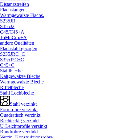
Distanzstreifen
Flachstangen
Warmgewalzte Flachs.
S235JR
S355J2
C45/
C45+A
16MnCr5/
+A
andere Qualitäten
Flachstahl gezogen
S235JRC+C
S355J2C+C
C45+C
Stahlbleche
Kaltgewalzte Bleche
Warmgewalzte Bleche
Riffelbleche
Stahl Lochbleche
Stahl verzinkt
Formrohre verzinkt
Quadratisch verzinkt
Rechteckig verzinkt
U-Leichtprofile verzinkt
Rundrohre verzinkt
Verzin. Konstruktionsrohre