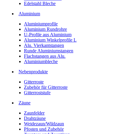
Edelstahl Bleche
Aluminium
Aluminiumprofile
Aluminium Rundrohre
U-Profile aus Aluminium
Aluminium Winkelprofile L
Alu. Vierkantstangen
Runde Aluminiumstangen
Flachstangen aus Alu.
Aluminiumbleche
Nebenprodukte
Gitterroste
Zubehör für Gitterroste
Gitterroststufe
Zäune
Zaunfelder
Drahtzäune
Weidezaun/Wildzaun
Pfosten und Zubehör