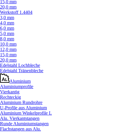
15,0 mm
20,0 mm
Werkstoff 1.4404
3,0 mm
4,0 mm
6,0 mm
5,0 mm
8,0 mm
10,0 mm
12,0 mm
15,0 mm
20,0 mm
Edelstahl Lochbleche
Edelstahl Tränenbleche
Aluminium
Aluminiumprofile
Vierkantig
Rechteckig
Aluminium Rundrohre
U-Profile aus Aluminium
Aluminium Winkelprofile L
Alu. Vierkantstangen
Runde Aluminiumstangen
Flachstangen aus Alu.