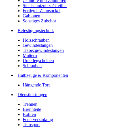
Zauntore und Zauntüren
Sichtschutznetze/streifen
Fertigteil Zaunsockel
Gabionen
Sonstiges Zubehör
Befesti­gungstechnik
Holzschrauben
Gewindestangen
Trapezgewindestangen
Muttern
Unterlegscheiben
Schrauben
Halbzeuge & Komponenten
Hängende Tore
Dienstleistungen
Trennen
Brennteile
Bohren
Feuerverzinkung
Transport