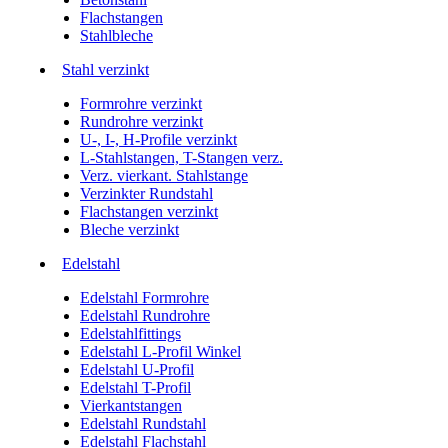
Flachstangen
Stahlbleche
Stahl verzinkt
Formrohre verzinkt
Rundrohre verzinkt
U-, I-, H-Profile verzinkt
L-Stahlstangen, T-Stangen verz.
Verz. vierkant. Stahlstange
Verzinkter Rundstahl
Flachstangen verzinkt
Bleche verzinkt
Edelstahl
Edelstahl Formrohre
Edelstahl Rundrohre
Edelstahlfittings
Edelstahl L-Profil Winkel
Edelstahl U-Profil
Edelstahl T-Profil
Vierkantstangen
Edelstahl Rundstahl
Edelstahl Flachstahl