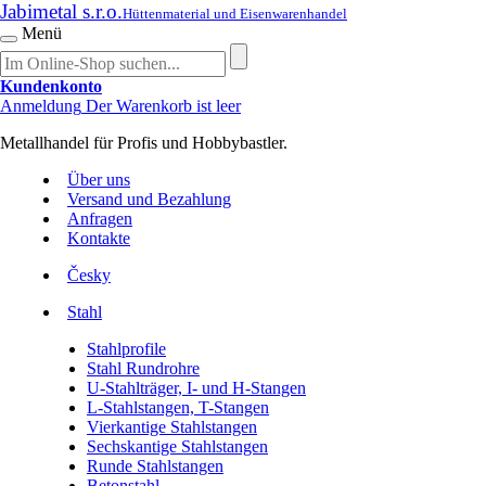
Jabimetal s.r.o.
Hüttenmaterial und Eisenwarenhandel
Menü
Kundenkonto
Anmeldung
Der Warenkorb ist leer
Metallhandel für Profis und Hobbybastler.
Über uns
Versand und Bezahlung
Anfragen
Kontakte
Česky
Stahl
Stahlprofile
Stahl Rundrohre
U-Stahlträger, I- und H-Stangen
L-Stahlstangen, T-Stangen
Vierkantige Stahlstangen
Sechskantige Stahlstangen
Runde Stahlstangen
Betonstahl