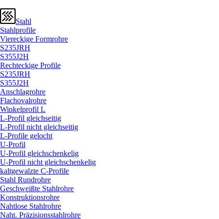
Stahl
Stahlprofile
Viereckige Formrohre
S235JRH
S355J2H
Rechteckige Profile
S235JRH
S355J2H
Anschlagrohre
Flachovalrohre
Winkelprofil L
L-Profil gleichseitig
L-Profil nicht gleichseitig
L-Profile gelocht
U-Profil
U-Profil gleichschenkelig
U-Profil nicht gleichschenkelig
kaltgewalzte C-Profile
Stahl Rundrohre
Geschweißte Stahlrohre
Konstruktionsrohre
Nahtlose Stahlrohre
Naht. Präzisionsstahlrohre