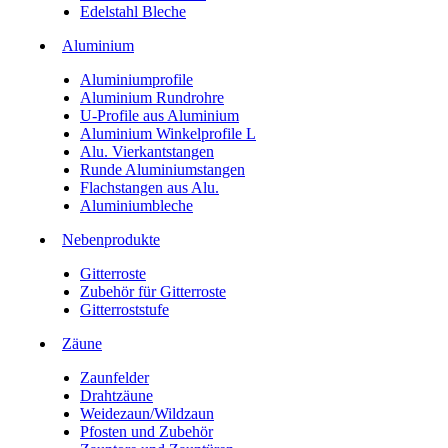
Edelstahl Bleche
Aluminium
Aluminiumprofile
Aluminium Rundrohre
U-Profile aus Aluminium
Aluminium Winkelprofile L
Alu. Vierkantstangen
Runde Aluminiumstangen
Flachstangen aus Alu.
Aluminiumbleche
Nebenprodukte
Gitterroste
Zubehör für Gitterroste
Gitterroststufe
Zäune
Zaunfelder
Drahtzäune
Weidezaun/Wildzaun
Pfosten und Zubehör