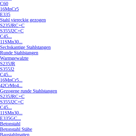
C60
16MnCr5
E335
Stahl viereckig gezogen
S235JRC+C
S355J2C+C
C45...
11SMn30...
Sechskantige Stahlstangen
Runde Stahlstangen
Warmgewalzte
S235JR
S355J2
C45...
16MnCr5...
42CrMo4...
Gezogene runde Stahlstangen
S235JRC+C
S355J2C+C
C45...
11SMn30...
E335GC...
Betonstahl
Betonstahl Stäbe
Baustahlmatten