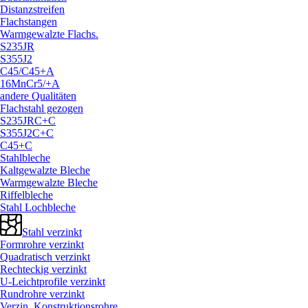
Distanzstreifen
Flachstangen
Warmgewalzte Flachs.
S235JR
S355J2
C45/
C45+A
16MnCr5/
+A
andere Qualitäten
Flachstahl gezogen
S235JRC+C
S355J2C+C
C45+C
Stahlbleche
Kaltgewalzte Bleche
Warmgewalzte Bleche
Riffelbleche
Stahl Lochbleche
Stahl verzinkt
Formrohre verzinkt
Quadratisch verzinkt
Rechteckig verzinkt
U-Leichtprofile verzinkt
Rundrohre verzinkt
Verzin. Konstruktionsrohre