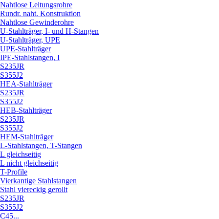
Nahtlose Leitungsrohre
Rundr. naht. Konstruktion
Nahtlose Gewinderohre
U-Stahlträger, I- und H-Stangen
U-Stahlträger, UPE
UPE-Stahlträger
IPE-Stahlstangen, I
S235JR
S355J2
HEA-Stahlträger
S235JR
S355J2
HEB-Stahlträger
S235JR
S355J2
HEM-Stahlträger
L-Stahlstangen, T-Stangen
L gleichseitig
L nicht gleichseitig
T-Profile
Vierkantige Stahlstangen
Stahl viereckig gerollt
S235JR
S355J2
C45...