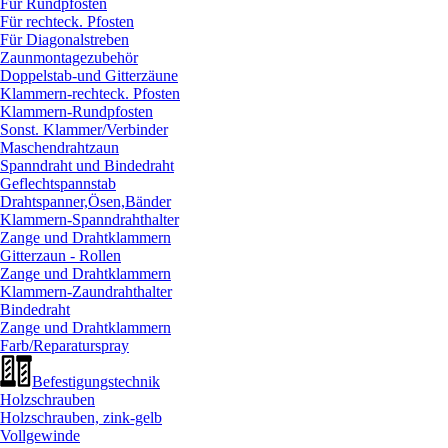
Für Rundpfosten
Für rechteck. Pfosten
Für Diagonalstreben
Zaunmontagezubehör
Doppelstab-und Gitterzäune
Klammern-rechteck. Pfosten
Klammern-Rundpfosten
Sonst. Klammer/
Verbinder
Maschendrahtzaun
Spanndraht und Bindedraht
Geflechtspannstab
Drahtspanner,Ösen,Bänder
Klammern-Spanndrahthalter
Zange und Drahtklammern
Gitterzaun - Rollen
Zange und Drahtklammern
Klammern-Zaundrahthalter
Bindedraht
Zange und Drahtklammern
Farb/
Reparaturspray
Befestigungstechnik
Holzschrauben
Holzschrauben, zink-gelb
Vollgewinde