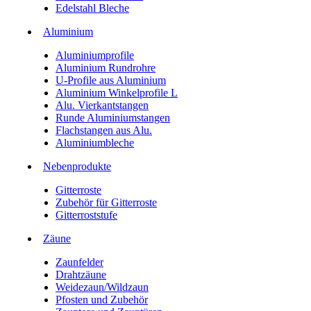
Edelstahl Bleche
Aluminium
Aluminiumprofile
Aluminium Rundrohre
U-Profile aus Aluminium
Aluminium Winkelprofile L
Alu. Vierkantstangen
Runde Aluminiumstangen
Flachstangen aus Alu.
Aluminiumbleche
Nebenprodukte
Gitterroste
Zubehör für Gitterroste
Gitterroststufe
Zäune
Zaunfelder
Drahtzäune
Weidezaun/Wildzaun
Pfosten und Zubehör