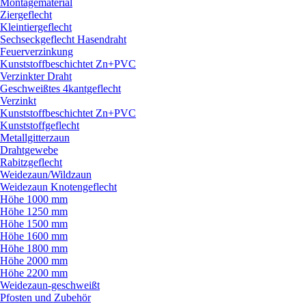
Montagematerial
Ziergeflecht
Kleintiergeflecht
Sechseckgeflecht Hasendraht
Feuerverzinkung
Kunststoffbeschichtet Zn+PVC
Verzinkter Draht
Geschweißtes 4kantgeflecht
Verzinkt
Kunststoffbeschichtet Zn+PVC
Kunststoffgeflecht
Metallgitterzaun
Drahtgewebe
Rabitzgeflecht
Weidezaun/
Wildzaun
Weidezaun Knotengeflecht
Höhe 1000 mm
Höhe 1250 mm
Höhe 1500 mm
Höhe 1600 mm
Höhe 1800 mm
Höhe 2000 mm
Höhe 2200 mm
Weidezaun-geschweißt
Pfosten und Zubehör