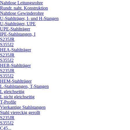
Nahtlose Leitungsrohre
Rundr. naht. Konstruktion
Nahtlose Gewinderohre
U-Stahlträger, I- und H-Stangen
U-Stahlträger, UPE
UPE-Stahlträger
IPE-Stahlstangen, I
S235JR
S355J2
HEA-Stahlträger
S235JR
S355J2
HEB-Stahlträger
S235JR
S355J2
HEM-Stahlträger
L-Stahlstangen, T-Stangen
L gleichseitig
L nicht gleichseitig
T-Profile
Vierkantige Stahlstangen
Stahl viereckig gerollt
S235JR
S355J2
C45...