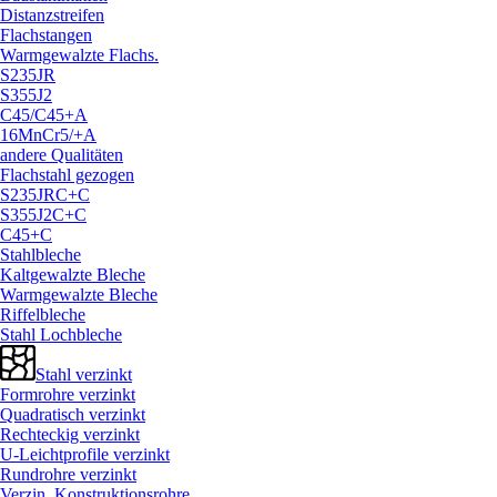
Distanzstreifen
Flachstangen
Warmgewalzte Flachs.
S235JR
S355J2
C45/
C45+A
16MnCr5/
+A
andere Qualitäten
Flachstahl gezogen
S235JRC+C
S355J2C+C
C45+C
Stahlbleche
Kaltgewalzte Bleche
Warmgewalzte Bleche
Riffelbleche
Stahl Lochbleche
Stahl verzinkt
Formrohre verzinkt
Quadratisch verzinkt
Rechteckig verzinkt
U-Leichtprofile verzinkt
Rundrohre verzinkt
Verzin. Konstruktionsrohre