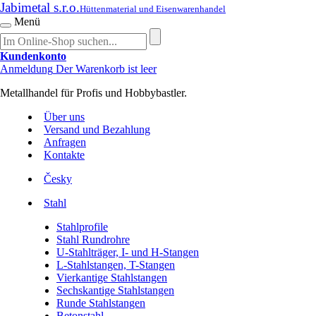
Jabimetal s.r.o.
Hüttenmaterial und Eisenwarenhandel
Menü
Kundenkonto
Anmeldung
Der Warenkorb ist leer
Metallhandel für Profis und Hobbybastler.
Über uns
Versand und Bezahlung
Anfragen
Kontakte
Česky
Stahl
Stahlprofile
Stahl Rundrohre
U-Stahlträger, I- und H-Stangen
L-Stahlstangen, T-Stangen
Vierkantige Stahlstangen
Sechskantige Stahlstangen
Runde Stahlstangen
Betonstahl