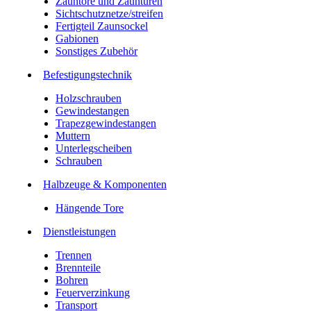
Zauntore und Zauntüren
Sichtschutznetze/streifen
Fertigteil Zaunsockel
Gabionen
Sonstiges Zubehör
Befesti­gungstechnik
Holzschrauben
Gewindestangen
Trapezgewindestangen
Muttern
Unterlegscheiben
Schrauben
Halbzeuge & Komponenten
Hängende Tore
Dienstleistungen
Trennen
Brennteile
Bohren
Feuerverzinkung
Transport