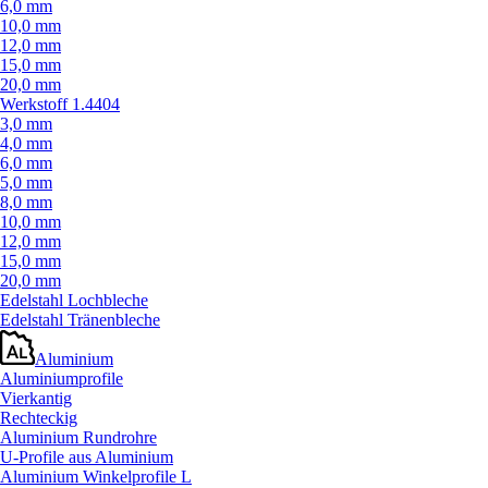
6,0 mm
10,0 mm
12,0 mm
15,0 mm
20,0 mm
Werkstoff 1.4404
3,0 mm
4,0 mm
6,0 mm
5,0 mm
8,0 mm
10,0 mm
12,0 mm
15,0 mm
20,0 mm
Edelstahl Lochbleche
Edelstahl Tränenbleche
Aluminium
Aluminiumprofile
Vierkantig
Rechteckig
Aluminium Rundrohre
U-Profile aus Aluminium
Aluminium Winkelprofile L