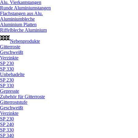
Alu. Vierkantstangen
Runde Aluminiumstangen
Flachstangen aus Alu.
Aluminiumbleche
Aluminium Platten
Riffelbleche Aluminium
Nebenprodukte
Gitterroste
Geschweißt
Verzinkte
SP 230
SP 330
Unbehadelte
SP 230
SP 330
Gepresste
Zubehör für Gitterroste
Gitterroststufe
Geschweißt
Verzinkte
SP 230
SP 240
SP 330
SP 340