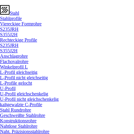
Stahl
Stahlprofile
Viereckige Formrohre
S235JRH
S355J2H
Rechteckige Profile
S235JRH
S355J2H
Anschlagrohre
Flachovalrohre
Winkelprofil L
L-Profil gleichseitig
L-Profil nicht gleichseitig
L-Profile gelocht
U-Profil
U-Profil gleichschenkelig
U-Profil nicht gleichschenkelig
kaltgewalzte C-Profile
Stahl Rundrohre
Geschweißte Stahlrohre
Konstruktionsrohre
Nahtlose Stahlrohre
Naht. Präzisionsstahlrohre