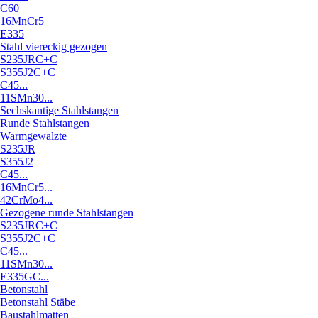
C60
16MnCr5
E335
Stahl viereckig gezogen
S235JRC+C
S355J2C+C
C45...
11SMn30...
Sechskantige Stahlstangen
Runde Stahlstangen
Warmgewalzte
S235JR
S355J2
C45...
16MnCr5...
42CrMo4...
Gezogene runde Stahlstangen
S235JRC+C
S355J2C+C
C45...
11SMn30...
E335GC...
Betonstahl
Betonstahl Stäbe
Baustahlmatten