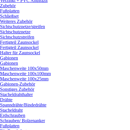
Verzinkt + PVC Anthrazit
Zubehör
Fußplatten
Schließset
Weiteres Zubehör
Sichtschutznetze/
streifen
Sichtschutznetze
Sichtschutzstreifen
Fertigteil Zaunsockel
Fertigteil Zaunsockel
Halter für Zaunsockel
Gabionen
Gabionen
Maschenweite 100x50mm
Maschenweite 100x100mm
Maschenweite 100x25mm
Gabionen-Zubehör
Sonstiges Zubehör
Stacheldrahthalter
Drähte
Spanndrähte/
Bindedrähte
Stacheldraht
Erdschrauben
Schrauben/
Bolzenanker
Fußplatten