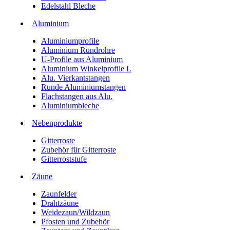
Edelstahl Bleche
Aluminium
Aluminiumprofile
Aluminium Rundrohre
U-Profile aus Aluminium
Aluminium Winkelprofile L
Alu. Vierkantstangen
Runde Aluminiumstangen
Flachstangen aus Alu.
Aluminiumbleche
Nebenprodukte
Gitterroste
Zubehör für Gitterroste
Gitterroststufe
Zäune
Zaunfelder
Drahtzäune
Weidezaun/Wildzaun
Pfosten und Zubehör