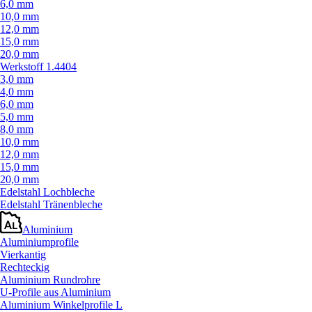
6,0 mm
10,0 mm
12,0 mm
15,0 mm
20,0 mm
Werkstoff 1.4404
3,0 mm
4,0 mm
6,0 mm
5,0 mm
8,0 mm
10,0 mm
12,0 mm
15,0 mm
20,0 mm
Edelstahl Lochbleche
Edelstahl Tränenbleche
Aluminium
Aluminiumprofile
Vierkantig
Rechteckig
Aluminium Rundrohre
U-Profile aus Aluminium
Aluminium Winkelprofile L