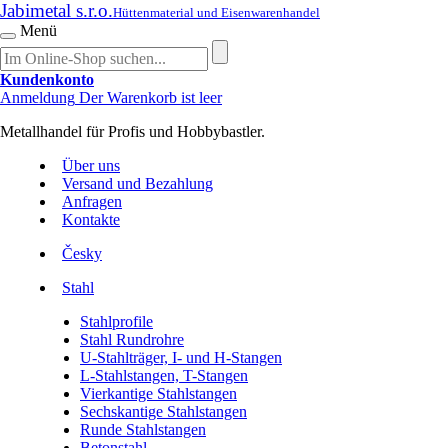
Jabimetal s.r.o.
Hüttenmaterial und Eisenwarenhandel
Menü
Kundenkonto
Anmeldung
Der Warenkorb ist leer
Metallhandel für Profis und Hobbybastler.
Über uns
Versand und Bezahlung
Anfragen
Kontakte
Česky
Stahl
Stahlprofile
Stahl Rundrohre
U-Stahlträger, I- und H-Stangen
L-Stahlstangen, T-Stangen
Vierkantige Stahlstangen
Sechskantige Stahlstangen
Runde Stahlstangen
Betonstahl