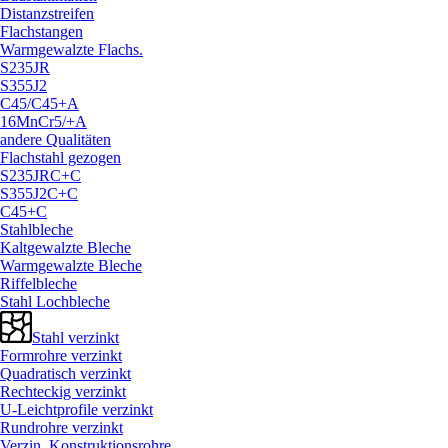
Distanzstreifen
Flachstangen
Warmgewalzte Flachs.
S235JR
S355J2
C45/
C45+A
16MnCr5/
+A
andere Qualitäten
Flachstahl gezogen
S235JRC+C
S355J2C+C
C45+C
Stahlbleche
Kaltgewalzte Bleche
Warmgewalzte Bleche
Riffelbleche
Stahl Lochbleche
Stahl verzinkt
Formrohre verzinkt
Quadratisch verzinkt
Rechteckig verzinkt
U-Leichtprofile verzinkt
Rundrohre verzinkt
Verzin. Konstruktionsrohre