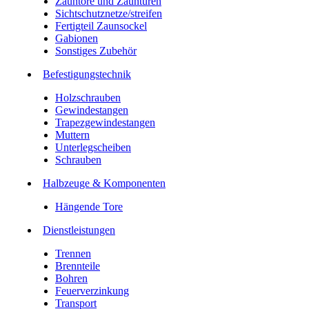
Zauntore und Zauntüren
Sichtschutznetze/streifen
Fertigteil Zaunsockel
Gabionen
Sonstiges Zubehör
Befesti­gungstechnik
Holzschrauben
Gewindestangen
Trapezgewindestangen
Muttern
Unterlegscheiben
Schrauben
Halbzeuge & Komponenten
Hängende Tore
Dienstleistungen
Trennen
Brennteile
Bohren
Feuerverzinkung
Transport