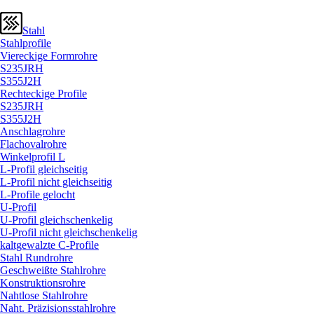
Stahl
Stahlprofile
Viereckige Formrohre
S235JRH
S355J2H
Rechteckige Profile
S235JRH
S355J2H
Anschlagrohre
Flachovalrohre
Winkelprofil L
L-Profil gleichseitig
L-Profil nicht gleichseitig
L-Profile gelocht
U-Profil
U-Profil gleichschenkelig
U-Profil nicht gleichschenkelig
kaltgewalzte C-Profile
Stahl Rundrohre
Geschweißte Stahlrohre
Konstruktionsrohre
Nahtlose Stahlrohre
Naht. Präzisionsstahlrohre