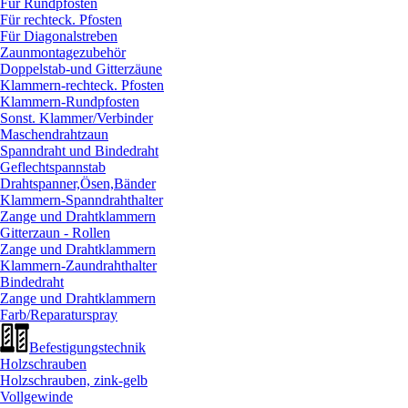
Für Rundpfosten
Für rechteck. Pfosten
Für Diagonalstreben
Zaunmontagezubehör
Doppelstab-und Gitterzäune
Klammern-rechteck. Pfosten
Klammern-Rundpfosten
Sonst. Klammer/
Verbinder
Maschendrahtzaun
Spanndraht und Bindedraht
Geflechtspannstab
Drahtspanner,Ösen,Bänder
Klammern-Spanndrahthalter
Zange und Drahtklammern
Gitterzaun - Rollen
Zange und Drahtklammern
Klammern-Zaundrahthalter
Bindedraht
Zange und Drahtklammern
Farb/
Reparaturspray
Befestigungstechnik
Holzschrauben
Holzschrauben, zink-gelb
Vollgewinde