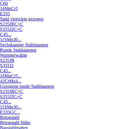
C60
16MnCr5
E335
Stahl viereckig gezogen
S235JRC+C
S355J2C+C
C45...
11SMn30...
Sechskantige Stahlstangen
Runde Stahlstangen
Warmgewalzte
S235JR
S355J2
C45...
16MnCr5...
42CrMo4...
Gezogene runde Stahlstangen
S235JRC+C
S355J2C+C
C45...
11SMn30...
E335GC...
Betonstahl
Betonstahl Stäbe
Baustahlmatten