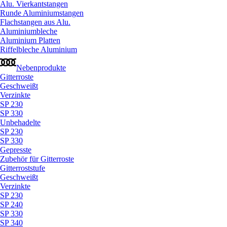
Alu. Vierkantstangen
Runde Aluminiumstangen
Flachstangen aus Alu.
Aluminiumbleche
Aluminium Platten
Riffelbleche Aluminium
Nebenprodukte
Gitterroste
Geschweißt
Verzinkte
SP 230
SP 330
Unbehadelte
SP 230
SP 330
Gepresste
Zubehör für Gitterroste
Gitterroststufe
Geschweißt
Verzinkte
SP 230
SP 240
SP 330
SP 340