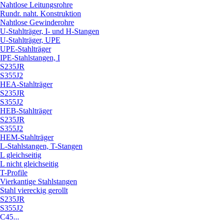
Nahtlose Leitungsrohre
Rundr. naht. Konstruktion
Nahtlose Gewinderohre
U-Stahlträger, I- und H-Stangen
U-Stahlträger, UPE
UPE-Stahlträger
IPE-Stahlstangen, I
S235JR
S355J2
HEA-Stahlträger
S235JR
S355J2
HEB-Stahlträger
S235JR
S355J2
HEM-Stahlträger
L-Stahlstangen, T-Stangen
L gleichseitig
L nicht gleichseitig
T-Profile
Vierkantige Stahlstangen
Stahl viereckig gerollt
S235JR
S355J2
C45...