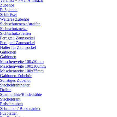
Verzinkt + PVC Anthrazit
Zubehör
Fußplatten
Schließset
Weiteres Zubehör
Sichtschutznetze/
streifen
Sichtschutznetze
Sichtschutzstreifen
Fertigteil Zaunsockel
Fertigteil Zaunsockel
Halter für Zaunsockel
Gabionen
Gabionen
Maschenweite 100x50mm
Maschenweite 100x100mm
Maschenweite 100x25mm
Gabionen-Zubehör
Sonstiges Zubehör
Stacheldrahthalter
Drähte
Spanndrähte/
Bindedrähte
Stacheldraht
Erdschrauben
Schrauben/
Bolzenanker
Fußplatten