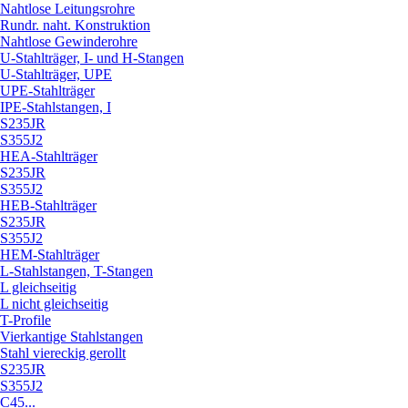
Nahtlose Leitungsrohre
Rundr. naht. Konstruktion
Nahtlose Gewinderohre
U-Stahlträger, I- und H-Stangen
U-Stahlträger, UPE
UPE-Stahlträger
IPE-Stahlstangen, I
S235JR
S355J2
HEA-Stahlträger
S235JR
S355J2
HEB-Stahlträger
S235JR
S355J2
HEM-Stahlträger
L-Stahlstangen, T-Stangen
L gleichseitig
L nicht gleichseitig
T-Profile
Vierkantige Stahlstangen
Stahl viereckig gerollt
S235JR
S355J2
C45...