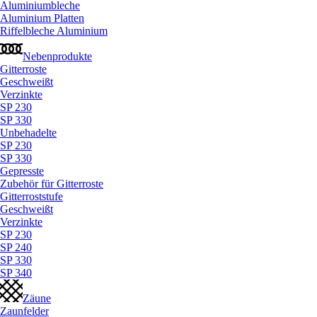
Aluminiumbleche
Aluminium Platten
Riffelbleche Aluminium
Nebenprodukte
Gitterroste
Geschweißt
Verzinkte
SP 230
SP 330
Unbehadelte
SP 230
SP 330
Gepresste
Zubehör für Gitterroste
Gitterroststufe
Geschweißt
Verzinkte
SP 230
SP 240
SP 330
SP 340
Zäune
Zaunfelder