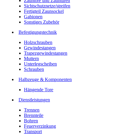
Zauntore und Zauntüren
Sichtschutznetze/streifen
Fertigteil Zaunsockel
Gabionen
Sonstiges Zubehör
Befesti­gungstechnik
Holzschrauben
Gewindestangen
Trapezgewindestangen
Muttern
Unterlegscheiben
Schrauben
Halbzeuge & Komponenten
Hängende Tore
Dienstleistungen
Trennen
Brennteile
Bohren
Feuerverzinkung
Transport