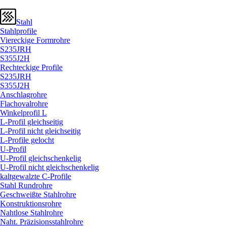
Stahl
Stahlprofile
Viereckige Formrohre
S235JRH
S355J2H
Rechteckige Profile
S235JRH
S355J2H
Anschlagrohre
Flachovalrohre
Winkelprofil L
L-Profil gleichseitig
L-Profil nicht gleichseitig
L-Profile gelocht
U-Profil
U-Profil gleichschenkelig
U-Profil nicht gleichschenkelig
kaltgewalzte C-Profile
Stahl Rundrohre
Geschweißte Stahlrohre
Konstruktionsrohre
Nahtlose Stahlrohre
Naht. Präzisionsstahlrohre