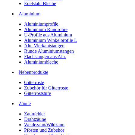
Edelstahl Bleche
Aluminium
Aluminiumprofile
Aluminium Rundrohre
U-Profile aus Aluminium
Aluminium Winkelprofile L
Alu. Vierkantstangen
Runde Aluminiumstangen
Flachstangen aus Alu.
Aluminiumbleche
Nebenprodukte
Gitterroste
Zubehör für Gitterroste
Gitterroststufe
Zäune
Zaunfelder
Drahtzäune
Weidezaun/Wildzaun
Pfosten und Zubehör