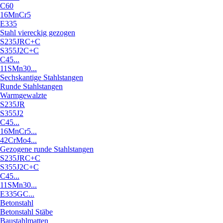
C60
16MnCr5
E335
Stahl viereckig gezogen
S235JRC+C
S355J2C+C
C45...
11SMn30...
Sechskantige Stahlstangen
Runde Stahlstangen
Warmgewalzte
S235JR
S355J2
C45...
16MnCr5...
42CrMo4...
Gezogene runde Stahlstangen
S235JRC+C
S355J2C+C
C45...
11SMn30...
E335GC...
Betonstahl
Betonstahl Stäbe
Baustahlmatten