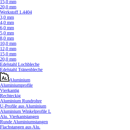
15,0 mm
20,0 mm
Werkstoff 1.4404
3,0 mm
4,0 mm
6,0 mm
5,0 mm
8,0 mm
10,0 mm
12,0 mm
15,0 mm
20,0 mm
Edelstahl Lochbleche
Edelstahl Tränenbleche
Aluminium
Aluminiumprofile
Vierkantig
Rechteckig
Aluminium Rundrohre
U-Profile aus Aluminium
Aluminium Winkelprofile L
Alu. Vierkantstangen
Runde Aluminiumstangen
Flachstangen aus Alu.