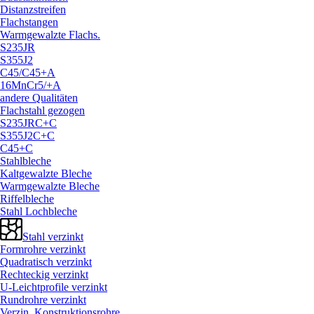
Distanzstreifen
Flachstangen
Warmgewalzte Flachs.
S235JR
S355J2
C45/
C45+A
16MnCr5/
+A
andere Qualitäten
Flachstahl gezogen
S235JRC+C
S355J2C+C
C45+C
Stahlbleche
Kaltgewalzte Bleche
Warmgewalzte Bleche
Riffelbleche
Stahl Lochbleche
Stahl verzinkt
Formrohre verzinkt
Quadratisch verzinkt
Rechteckig verzinkt
U-Leichtprofile verzinkt
Rundrohre verzinkt
Verzin. Konstruktionsrohre