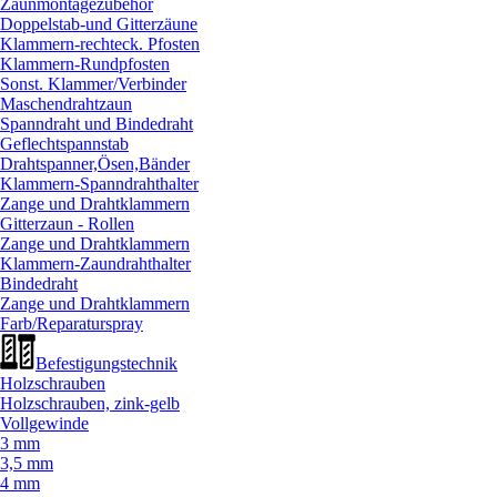
Zaunmontagezubehör
Doppelstab-und Gitterzäune
Klammern-rechteck. Pfosten
Klammern-Rundpfosten
Sonst. Klammer/
Verbinder
Maschendrahtzaun
Spanndraht und Bindedraht
Geflechtspannstab
Drahtspanner,Ösen,Bänder
Klammern-Spanndrahthalter
Zange und Drahtklammern
Gitterzaun - Rollen
Zange und Drahtklammern
Klammern-Zaundrahthalter
Bindedraht
Zange und Drahtklammern
Farb/
Reparaturspray
Befestigungstechnik
Holzschrauben
Holzschrauben, zink-gelb
Vollgewinde
3 mm
3,5 mm
4 mm