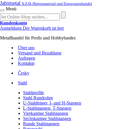
Jabimetal s.r.o.
Hüttenmaterial und Eisenwarenhandel
Menü
Kundenkonto
Anmeldung
Der Warenkorb ist leer
Metallhandel für Profis und Hobbybastler.
Über uns
Versand und Bezahlung
Anfragen
Kontakte
Česky
Stahl
Stahlprofile
Stahl Rundrohre
U-Stahlträger, I- und H-Stangen
L-Stahlstangen, T-Stangen
Vierkantige Stahlstangen
Sechskantige Stahlstangen
Runde Stahlstangen
Betonstahl