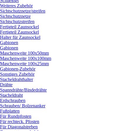
Schließset
Weiteres Zubehör
Sichtschutznetze/
streifen
Sichtschutznetze
Sichtschutzstreifen
Fertigteil Zaunsockel
Fertigteil Zaunsockel
Halter für Zaunsockel
Gabionen
Gabionen
Maschenweite 100x50mm
Maschenweite 100x100mm
Maschenweite 100x25mm
Gabionen-Zubehör
Sonstiges Zubehör
Stacheldrahthalter
Drähte
Spanndrähte/
Bindedrähte
Stacheldraht
Erdschrauben
Schrauben/
Bolzenanker
Fußplatten
Für Rundpfosten
Für rechteck. Pfosten
Für Diagonalstreben