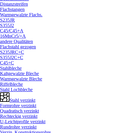
Distanzstreifen
Flachstangen
Warmgewalzte Flachs.
S235JR
S355J2
C45/
C45+A
16MnCr5/
+A
andere Qualitäten
Flachstahl gezogen
S235JRC+C
S355J2C+C
C45+C
Stahlbleche
Kaltgewalzte Bleche
Warmgewalzte Bleche
Riffelbleche
Stahl Lochbleche
Stahl verzinkt
Formrohre verzinkt
Quadratisch verzinkt
Rechteckig verzinkt
U-Leichtprofile verzinkt
Rundrohre verzinkt
Verzin. Konstruktionsrohre