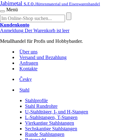
Jabimetal s.r.o.
Hüttenmaterial und Eisenwarenhandel
Menü
Kundenkonto
Anmeldung
Der Warenkorb ist leer
Metallhandel für Profis und Hobbybastler.
Über uns
Versand und Bezahlung
Anfragen
Kontakte
Česky
Stahl
Stahlprofile
Stahl Rundrohre
U-Stahlträger, I- und H-Stangen
L-Stahlstangen, T-Stangen
Vierkantige Stahlstangen
Sechskantige Stahlstangen
Runde Stahlstangen
Betonstahl