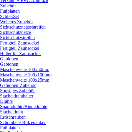
Verzinkt + PVC Anthrazit
Zubehör
Fußplatten
Schließset
Weiteres Zubehör
Sichtschutznetze/
streifen
Sichtschutznetze
Sichtschutzstreifen
Fertigteil Zaunsockel
Fertigteil Zaunsockel
Halter für Zaunsockel
Gabionen
Gabionen
Maschenweite 100x50mm
Maschenweite 100x100mm
Maschenweite 100x25mm
Gabionen-Zubehör
Sonstiges Zubehör
Stacheldrahthalter
Drähte
Spanndrähte/
Bindedrähte
Stacheldraht
Erdschrauben
Schrauben/
Bolzenanker
Fußplatten