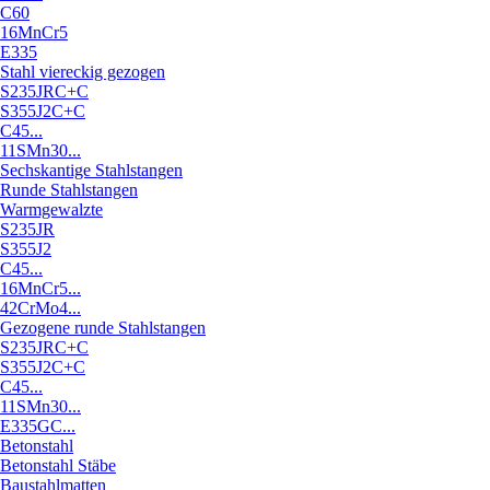
C60
16MnCr5
E335
Stahl viereckig gezogen
S235JRC+C
S355J2C+C
C45...
11SMn30...
Sechskantige Stahlstangen
Runde Stahlstangen
Warmgewalzte
S235JR
S355J2
C45...
16MnCr5...
42CrMo4...
Gezogene runde Stahlstangen
S235JRC+C
S355J2C+C
C45...
11SMn30...
E335GC...
Betonstahl
Betonstahl Stäbe
Baustahlmatten