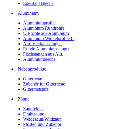
Edelstahl Bleche
Aluminium
Aluminiumprofile
Aluminium Rundrohre
U-Profile aus Aluminium
Aluminium Winkelprofile L
Alu. Vierkantstangen
Runde Aluminiumstangen
Flachstangen aus Alu.
Aluminiumbleche
Nebenprodukte
Gitterroste
Zubehör für Gitterroste
Gitterroststufe
Zäune
Zaunfelder
Drahtzäune
Weidezaun/Wildzaun
Pfosten und Zubehör