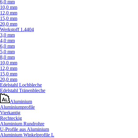
6,0 mm
10,0 mm
12,0 mm
15,0 mm
20,0 mm
Werkstoff 1.4404
3,0 mm
4,0 mm
6,0 mm
5,0 mm
8,0 mm
10,0 mm
12,0 mm
15,0 mm
20,0 mm
Edelstahl Lochbleche
Edelstahl Tränenbleche
Aluminium
Aluminiumprofile
Vierkantig
Rechteckig
Aluminium Rundrohre
U-Profile aus Aluminium
Aluminium Winkelprofile L