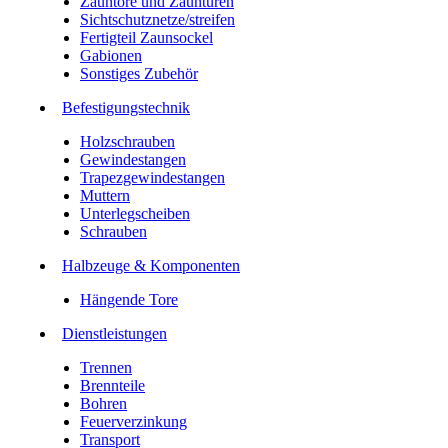
Zauntore und Zauntüren
Sichtschutznetze/streifen
Fertigteil Zaunsockel
Gabionen
Sonstiges Zubehör
Befesti­gungstechnik
Holzschrauben
Gewindestangen
Trapezgewindestangen
Muttern
Unterlegscheiben
Schrauben
Halbzeuge & Komponenten
Hängende Tore
Dienstleistungen
Trennen
Brennteile
Bohren
Feuerverzinkung
Transport