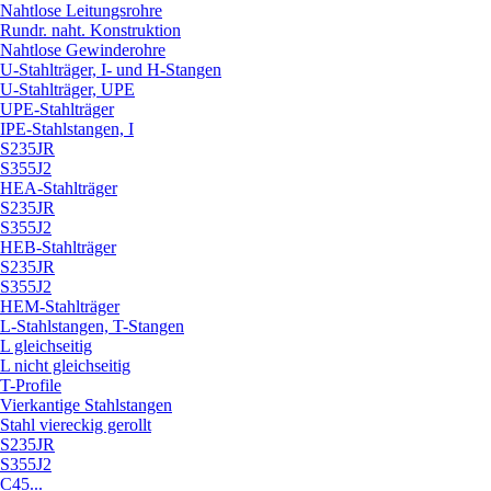
Nahtlose Leitungsrohre
Rundr. naht. Konstruktion
Nahtlose Gewinderohre
U-Stahlträger, I- und H-Stangen
U-Stahlträger, UPE
UPE-Stahlträger
IPE-Stahlstangen, I
S235JR
S355J2
HEA-Stahlträger
S235JR
S355J2
HEB-Stahlträger
S235JR
S355J2
HEM-Stahlträger
L-Stahlstangen, T-Stangen
L gleichseitig
L nicht gleichseitig
T-Profile
Vierkantige Stahlstangen
Stahl viereckig gerollt
S235JR
S355J2
C45...