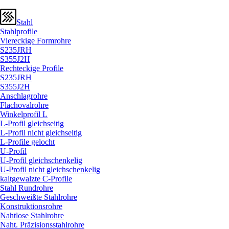
Stahl
Stahlprofile
Viereckige Formrohre
S235JRH
S355J2H
Rechteckige Profile
S235JRH
S355J2H
Anschlagrohre
Flachovalrohre
Winkelprofil L
L-Profil gleichseitig
L-Profil nicht gleichseitig
L-Profile gelocht
U-Profil
U-Profil gleichschenkelig
U-Profil nicht gleichschenkelig
kaltgewalzte C-Profile
Stahl Rundrohre
Geschweißte Stahlrohre
Konstruktionsrohre
Nahtlose Stahlrohre
Naht. Präzisionsstahlrohre