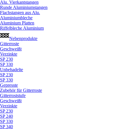
Alu. Vierkantstangen
Runde Aluminiumstangen
Flachstangen aus Alu.
Aluminiumbleche
Aluminium Platten
Riffelbleche Aluminium
Nebenprodukte
Gitterroste
Geschweißt
Verzinkte
SP 230
SP 330
Unbehadelte
SP 230
SP 330
Gepresste
Zubehör für Gitterroste
Gitterroststufe
Geschweißt
Verzinkte
SP 230
SP 240
SP 330
SP 340