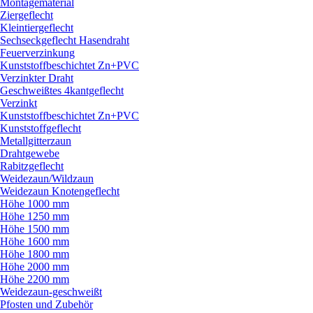
Montagematerial
Ziergeflecht
Kleintiergeflecht
Sechseckgeflecht Hasendraht
Feuerverzinkung
Kunststoffbeschichtet Zn+PVC
Verzinkter Draht
Geschweißtes 4kantgeflecht
Verzinkt
Kunststoffbeschichtet Zn+PVC
Kunststoffgeflecht
Metallgitterzaun
Drahtgewebe
Rabitzgeflecht
Weidezaun/
Wildzaun
Weidezaun Knotengeflecht
Höhe 1000 mm
Höhe 1250 mm
Höhe 1500 mm
Höhe 1600 mm
Höhe 1800 mm
Höhe 2000 mm
Höhe 2200 mm
Weidezaun-geschweißt
Pfosten und Zubehör