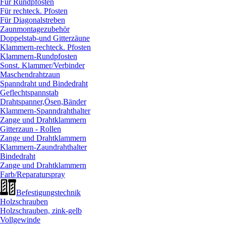
Für Rundpfosten
Für rechteck. Pfosten
Für Diagonalstreben
Zaunmontagezubehör
Doppelstab-und Gitterzäune
Klammern-rechteck. Pfosten
Klammern-Rundpfosten
Sonst. Klammer/
Verbinder
Maschendrahtzaun
Spanndraht und Bindedraht
Geflechtspannstab
Drahtspanner,Ösen,Bänder
Klammern-Spanndrahthalter
Zange und Drahtklammern
Gitterzaun - Rollen
Zange und Drahtklammern
Klammern-Zaundrahthalter
Bindedraht
Zange und Drahtklammern
Farb/
Reparaturspray
Befestigungstechnik
Holzschrauben
Holzschrauben, zink-gelb
Vollgewinde