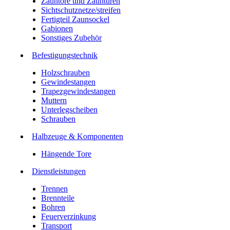
Zauntore und Zauntüren
Sichtschutznetze/streifen
Fertigteil Zaunsockel
Gabionen
Sonstiges Zubehör
Befesti­gungstechnik
Holzschrauben
Gewindestangen
Trapezgewindestangen
Muttern
Unterlegscheiben
Schrauben
Halbzeuge & Komponenten
Hängende Tore
Dienstleistungen
Trennen
Brennteile
Bohren
Feuerverzinkung
Transport