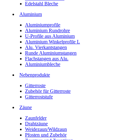
Edelstahl Bleche
Aluminium
Aluminiumprofile
Aluminium Rundrohre
U-Profile aus Aluminium
Aluminium Winkelprofile L
Alu. Vierkantstangen
Runde Aluminiumstangen
Flachstangen aus Alu.
Aluminiumbleche
Nebenprodukte
Gitterroste
Zubehör für Gitterroste
Gitterroststufe
Zäune
Zaunfelder
Drahtzäune
Weidezaun/Wildzaun
Pfosten und Zubehör