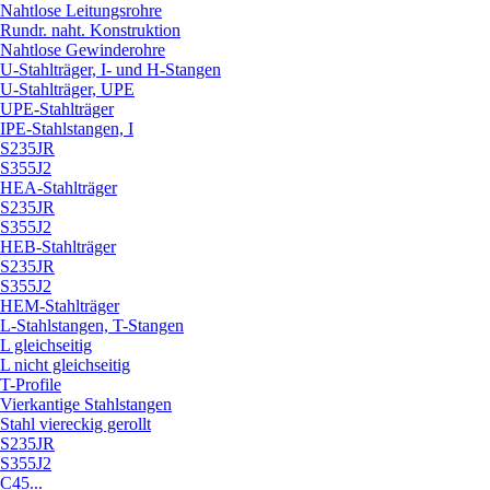
Nahtlose Leitungsrohre
Rundr. naht. Konstruktion
Nahtlose Gewinderohre
U-Stahlträger, I- und H-Stangen
U-Stahlträger, UPE
UPE-Stahlträger
IPE-Stahlstangen, I
S235JR
S355J2
HEA-Stahlträger
S235JR
S355J2
HEB-Stahlträger
S235JR
S355J2
HEM-Stahlträger
L-Stahlstangen, T-Stangen
L gleichseitig
L nicht gleichseitig
T-Profile
Vierkantige Stahlstangen
Stahl viereckig gerollt
S235JR
S355J2
C45...