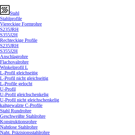
Stahl
Stahlprofile
Viereckige Formrohre
S235JRH
S355J2H
Rechteckige Profile
S235JRH
S355J2H
Anschlagrohre
Flachovalrohre
Winkelprofil L
L-Profil gleichseitig
L-Profil nicht gleichseitig
L-Profile gelocht
U-Profil
U-Profil gleichschenkelig
U-Profil nicht gleichschenkelig
kaltgewalzte C-Profile
Stahl Rundrohre
Geschweißte Stahlrohre
Konstruktionsrohre
Nahtlose Stahlrohre
Naht. Präzisionsstahlrohre