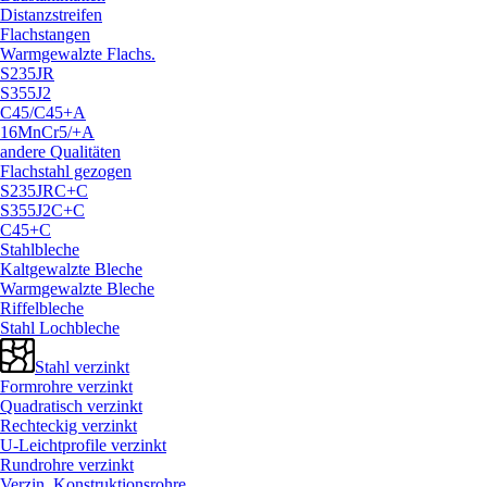
Distanzstreifen
Flachstangen
Warmgewalzte Flachs.
S235JR
S355J2
C45/
C45+A
16MnCr5/
+A
andere Qualitäten
Flachstahl gezogen
S235JRC+C
S355J2C+C
C45+C
Stahlbleche
Kaltgewalzte Bleche
Warmgewalzte Bleche
Riffelbleche
Stahl Lochbleche
Stahl verzinkt
Formrohre verzinkt
Quadratisch verzinkt
Rechteckig verzinkt
U-Leichtprofile verzinkt
Rundrohre verzinkt
Verzin. Konstruktionsrohre