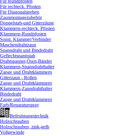
Für Rundpfosten
Für rechteck. Pfosten
Für Diagonalstreben
Zaunmontagezubehör
Doppelstab-und Gitterzäune
Klammern-rechteck. Pfosten
Klammern-Rundpfosten
Sonst. Klammer/
Verbinder
Maschendrahtzaun
Spanndraht und Bindedraht
Geflechtspannstab
Drahtspanner,Ösen,Bänder
Klammern-Spanndrahthalter
Zange und Drahtklammern
Gitterzaun - Rollen
Zange und Drahtklammern
Klammern-Zaundrahthalter
Bindedraht
Zange und Drahtklammern
Farb/
Reparaturspray
Befestigungstechnik
Holzschrauben
Holzschrauben, zink-gelb
Vollgewinde