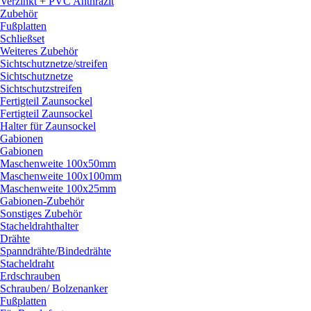
Verzinkt + PVC Anthrazit
Zubehör
Fußplatten
Schließset
Weiteres Zubehör
Sichtschutznetze/
streifen
Sichtschutznetze
Sichtschutzstreifen
Fertigteil Zaunsockel
Fertigteil Zaunsockel
Halter für Zaunsockel
Gabionen
Gabionen
Maschenweite 100x50mm
Maschenweite 100x100mm
Maschenweite 100x25mm
Gabionen-Zubehör
Sonstiges Zubehör
Stacheldrahthalter
Drähte
Spanndrähte/
Bindedrähte
Stacheldraht
Erdschrauben
Schrauben/
Bolzenanker
Fußplatten