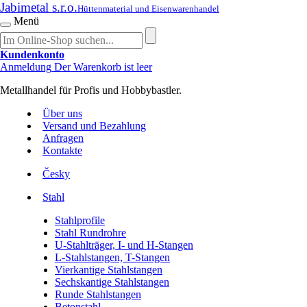
Jabimetal s.r.o.
Hüttenmaterial und Eisenwarenhandel
Menü
Kundenkonto
Anmeldung
Der Warenkorb ist leer
Metallhandel für Profis und Hobbybastler.
Über uns
Versand und Bezahlung
Anfragen
Kontakte
Česky
Stahl
Stahlprofile
Stahl Rundrohre
U-Stahlträger, I- und H-Stangen
L-Stahlstangen, T-Stangen
Vierkantige Stahlstangen
Sechskantige Stahlstangen
Runde Stahlstangen
Betonstahl