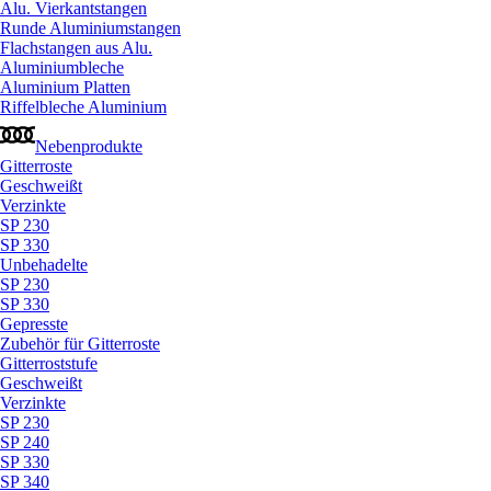
Alu. Vierkantstangen
Runde Aluminiumstangen
Flachstangen aus Alu.
Aluminiumbleche
Aluminium Platten
Riffelbleche Aluminium
Nebenprodukte
Gitterroste
Geschweißt
Verzinkte
SP 230
SP 330
Unbehadelte
SP 230
SP 330
Gepresste
Zubehör für Gitterroste
Gitterroststufe
Geschweißt
Verzinkte
SP 230
SP 240
SP 330
SP 340