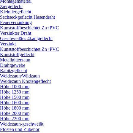
Montagematerial
Ziergeflecht
Kleintiergeflecht
Sechseckgeflecht Hasendraht
Feuerverzinkung
Kunststoffbeschichtet Zn+PVC
Verzinkter Draht
Geschweißtes 4kantgeflecht
Verzinkt
Kunststoffbeschichtet Zn+PVC
Kunststoffgeflecht
Metallgitterzaun
Drahtgewebe
Rabitzgeflecht
Weidezaun/
Wildzaun
Weidezaun Knotengeflecht
Höhe 1000 mm
Höhe 1250 mm
Höhe 1500 mm
Höhe 1600 mm
Höhe 1800 mm
Höhe 2000 mm
Höhe 2200 mm
Weidezaun-geschweißt
Pfosten und Zubehör