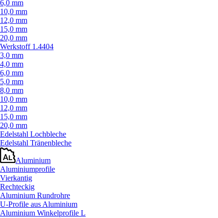
6,0 mm
10,0 mm
12,0 mm
15,0 mm
20,0 mm
Werkstoff 1.4404
3,0 mm
4,0 mm
6,0 mm
5,0 mm
8,0 mm
10,0 mm
12,0 mm
15,0 mm
20,0 mm
Edelstahl Lochbleche
Edelstahl Tränenbleche
Aluminium
Aluminiumprofile
Vierkantig
Rechteckig
Aluminium Rundrohre
U-Profile aus Aluminium
Aluminium Winkelprofile L