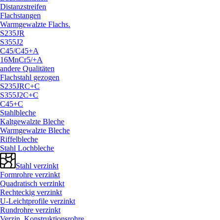
Distanzstreifen
Flachstangen
Warmgewalzte Flachs.
S235JR
S355J2
C45/
C45+A
16MnCr5/
+A
andere Qualitäten
Flachstahl gezogen
S235JRC+C
S355J2C+C
C45+C
Stahlbleche
Kaltgewalzte Bleche
Warmgewalzte Bleche
Riffelbleche
Stahl Lochbleche
Stahl verzinkt
Formrohre verzinkt
Quadratisch verzinkt
Rechteckig verzinkt
U-Leichtprofile verzinkt
Rundrohre verzinkt
Verzin. Konstruktionsrohre