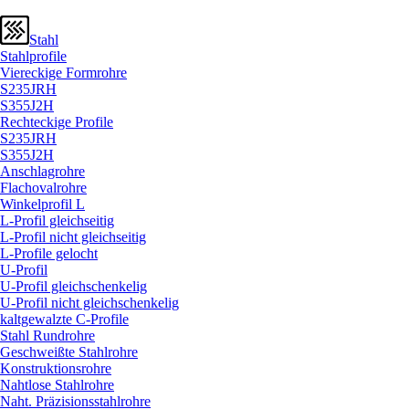
Stahl
Stahlprofile
Viereckige Formrohre
S235JRH
S355J2H
Rechteckige Profile
S235JRH
S355J2H
Anschlagrohre
Flachovalrohre
Winkelprofil L
L-Profil gleichseitig
L-Profil nicht gleichseitig
L-Profile gelocht
U-Profil
U-Profil gleichschenkelig
U-Profil nicht gleichschenkelig
kaltgewalzte C-Profile
Stahl Rundrohre
Geschweißte Stahlrohre
Konstruktionsrohre
Nahtlose Stahlrohre
Naht. Präzisionsstahlrohre