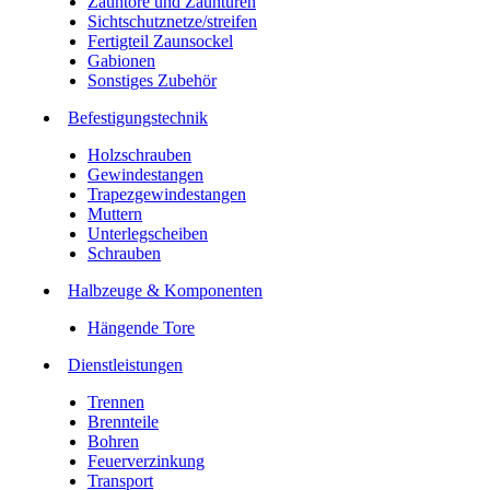
Zauntore und Zauntüren
Sichtschutznetze/streifen
Fertigteil Zaunsockel
Gabionen
Sonstiges Zubehör
Befesti­gungstechnik
Holzschrauben
Gewindestangen
Trapezgewindestangen
Muttern
Unterlegscheiben
Schrauben
Halbzeuge & Komponenten
Hängende Tore
Dienstleistungen
Trennen
Brennteile
Bohren
Feuerverzinkung
Transport