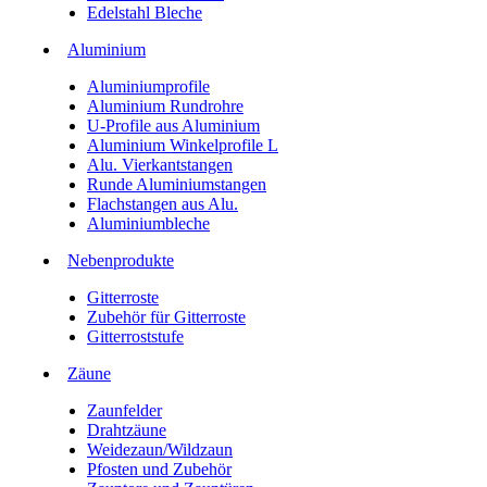
Edelstahl Bleche
Aluminium
Aluminiumprofile
Aluminium Rundrohre
U-Profile aus Aluminium
Aluminium Winkelprofile L
Alu. Vierkantstangen
Runde Aluminiumstangen
Flachstangen aus Alu.
Aluminiumbleche
Nebenprodukte
Gitterroste
Zubehör für Gitterroste
Gitterroststufe
Zäune
Zaunfelder
Drahtzäune
Weidezaun/Wildzaun
Pfosten und Zubehör