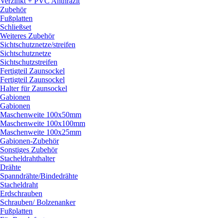
Verzinkt + PVC Anthrazit
Zubehör
Fußplatten
Schließset
Weiteres Zubehör
Sichtschutznetze/
streifen
Sichtschutznetze
Sichtschutzstreifen
Fertigteil Zaunsockel
Fertigteil Zaunsockel
Halter für Zaunsockel
Gabionen
Gabionen
Maschenweite 100x50mm
Maschenweite 100x100mm
Maschenweite 100x25mm
Gabionen-Zubehör
Sonstiges Zubehör
Stacheldrahthalter
Drähte
Spanndrähte/
Bindedrähte
Stacheldraht
Erdschrauben
Schrauben/
Bolzenanker
Fußplatten