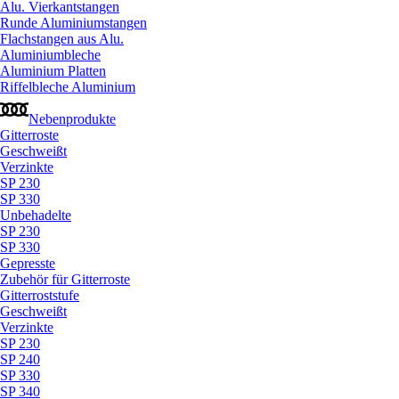
Alu. Vierkantstangen
Runde Aluminiumstangen
Flachstangen aus Alu.
Aluminiumbleche
Aluminium Platten
Riffelbleche Aluminium
Nebenprodukte
Gitterroste
Geschweißt
Verzinkte
SP 230
SP 330
Unbehadelte
SP 230
SP 330
Gepresste
Zubehör für Gitterroste
Gitterroststufe
Geschweißt
Verzinkte
SP 230
SP 240
SP 330
SP 340