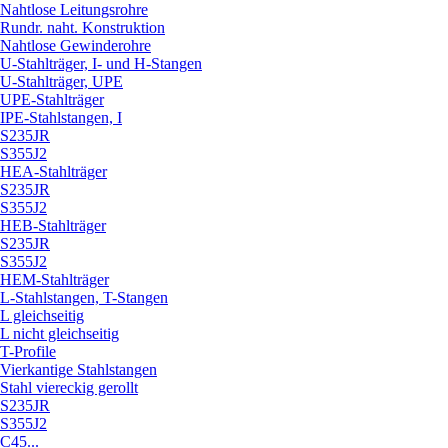
Nahtlose Leitungsrohre
Rundr. naht. Konstruktion
Nahtlose Gewinderohre
U-Stahlträger, I- und H-Stangen
U-Stahlträger, UPE
UPE-Stahlträger
IPE-Stahlstangen, I
S235JR
S355J2
HEA-Stahlträger
S235JR
S355J2
HEB-Stahlträger
S235JR
S355J2
HEM-Stahlträger
L-Stahlstangen, T-Stangen
L gleichseitig
L nicht gleichseitig
T-Profile
Vierkantige Stahlstangen
Stahl viereckig gerollt
S235JR
S355J2
C45...