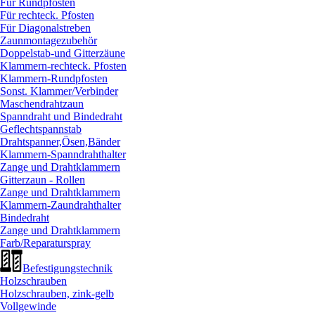
Für Rundpfosten
Für rechteck. Pfosten
Für Diagonalstreben
Zaunmontagezubehör
Doppelstab-und Gitterzäune
Klammern-rechteck. Pfosten
Klammern-Rundpfosten
Sonst. Klammer/
Verbinder
Maschendrahtzaun
Spanndraht und Bindedraht
Geflechtspannstab
Drahtspanner,Ösen,Bänder
Klammern-Spanndrahthalter
Zange und Drahtklammern
Gitterzaun - Rollen
Zange und Drahtklammern
Klammern-Zaundrahthalter
Bindedraht
Zange und Drahtklammern
Farb/
Reparaturspray
Befestigungstechnik
Holzschrauben
Holzschrauben, zink-gelb
Vollgewinde