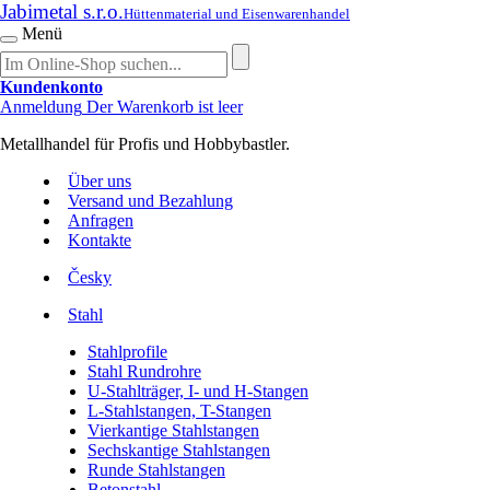
Jabimetal s.r.o.
Hüttenmaterial und Eisenwarenhandel
Menü
Kundenkonto
Anmeldung
Der Warenkorb ist leer
Metallhandel für Profis und Hobbybastler.
Über uns
Versand und Bezahlung
Anfragen
Kontakte
Česky
Stahl
Stahlprofile
Stahl Rundrohre
U-Stahlträger, I- und H-Stangen
L-Stahlstangen, T-Stangen
Vierkantige Stahlstangen
Sechskantige Stahlstangen
Runde Stahlstangen
Betonstahl