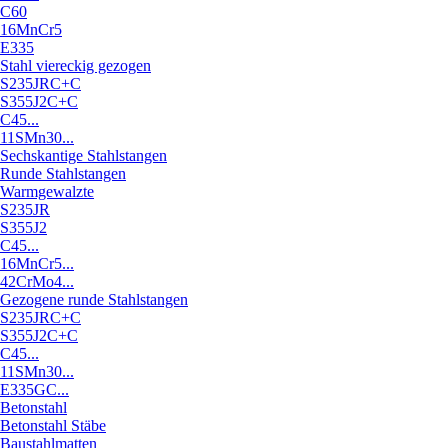
C60
16MnCr5
E335
Stahl viereckig gezogen
S235JRC+C
S355J2C+C
C45...
11SMn30...
Sechskantige Stahlstangen
Runde Stahlstangen
Warmgewalzte
S235JR
S355J2
C45...
16MnCr5...
42CrMo4...
Gezogene runde Stahlstangen
S235JRC+C
S355J2C+C
C45...
11SMn30...
E335GC...
Betonstahl
Betonstahl Stäbe
Baustahlmatten