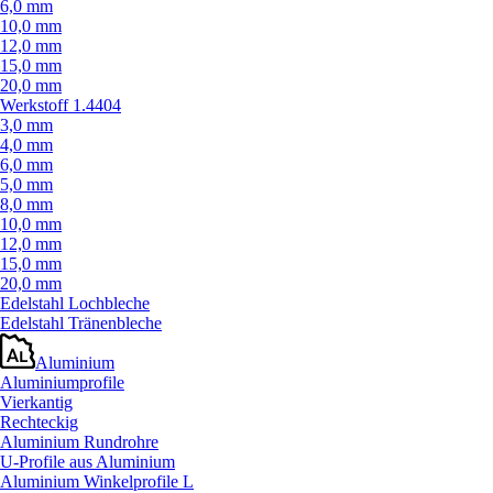
6,0 mm
10,0 mm
12,0 mm
15,0 mm
20,0 mm
Werkstoff 1.4404
3,0 mm
4,0 mm
6,0 mm
5,0 mm
8,0 mm
10,0 mm
12,0 mm
15,0 mm
20,0 mm
Edelstahl Lochbleche
Edelstahl Tränenbleche
Aluminium
Aluminiumprofile
Vierkantig
Rechteckig
Aluminium Rundrohre
U-Profile aus Aluminium
Aluminium Winkelprofile L