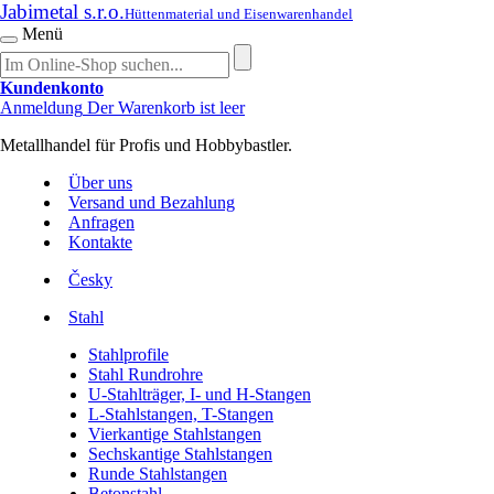
Jabimetal s.r.o.
Hüttenmaterial und Eisenwarenhandel
Menü
Kundenkonto
Anmeldung
Der Warenkorb ist leer
Metallhandel für Profis und Hobbybastler.
Über uns
Versand und Bezahlung
Anfragen
Kontakte
Česky
Stahl
Stahlprofile
Stahl Rundrohre
U-Stahlträger, I- und H-Stangen
L-Stahlstangen, T-Stangen
Vierkantige Stahlstangen
Sechskantige Stahlstangen
Runde Stahlstangen
Betonstahl