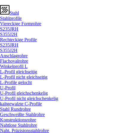
Stahl
Stahlprofile
Viereckige Formrohre
S235JRH
S355J2H
Rechteckige Profile
S235JRH
S355J2H
Anschlagrohre
Flachovalrohre
Winkelprofil L
L-Profil gleichseitig
L-Profil nicht gleichseitig
L-Profile gelocht
U-Profil
U-Profil gleichschenkelig
U-Profil nicht gleichschenkelig
kaltgewalzte C-Profile
Stahl Rundrohre
Geschweißte Stahlrohre
Konstruktionsrohre
Nahtlose Stahlrohre
Naht. Präzisionsstahlrohre