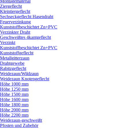
Montagematerial
Ziergeflecht
Kleintiergeflecht
Sechseckgeflecht Hasendraht
Feuerverzinkung
Kunststoffbeschichtet Zn+PVC
Verzinkter Draht
Geschweißtes 4kantgeflecht
Verzinkt
Kunststoffbeschichtet Zn+PVC
Kunststoffgeflecht
Metallgitterzaun
Drahtgewebe
Rabitzgeflecht
Weidezaun/
Wildzaun
Weidezaun Knotengeflecht
Höhe 1000 mm
Höhe 1250 mm
Höhe 1500 mm
Höhe 1600 mm
Höhe 1800 mm
Höhe 2000 mm
Höhe 2200 mm
Weidezaun-geschweißt
Pfosten und Zubehör