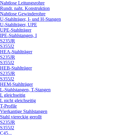
Nahtlose Leitungsrohre
Rundr. naht. Konstruktion
Nahtlose Gewinderohre
U-Stahlträger, I- und H-Stangen
U-Stahlträger, UPE
UPE-Stahlträger
IPE-Stahlstangen, I
S235JR
S355J2
HEA-Stahlträger
S235JR
S355J2
HEB-Stahlträger
S235JR
S355J2
HEM-Stahlträger
L-Stahlstangen, T-Stangen
L gleichseitig
L nicht gleichseitig
T-Profile
Vierkantige Stahlstangen
Stahl viereckig gerollt
S235JR
S355J2
C45...