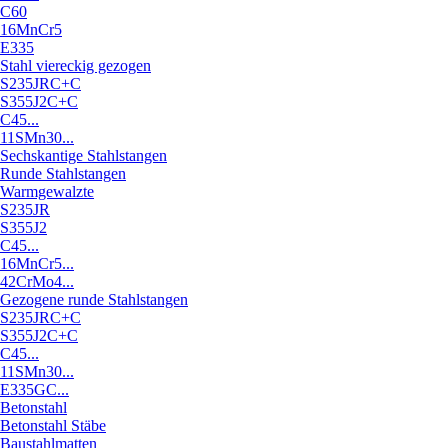
C60
16MnCr5
E335
Stahl viereckig gezogen
S235JRC+C
S355J2C+C
C45...
11SMn30...
Sechskantige Stahlstangen
Runde Stahlstangen
Warmgewalzte
S235JR
S355J2
C45...
16MnCr5...
42CrMo4...
Gezogene runde Stahlstangen
S235JRC+C
S355J2C+C
C45...
11SMn30...
E335GC...
Betonstahl
Betonstahl Stäbe
Baustahlmatten