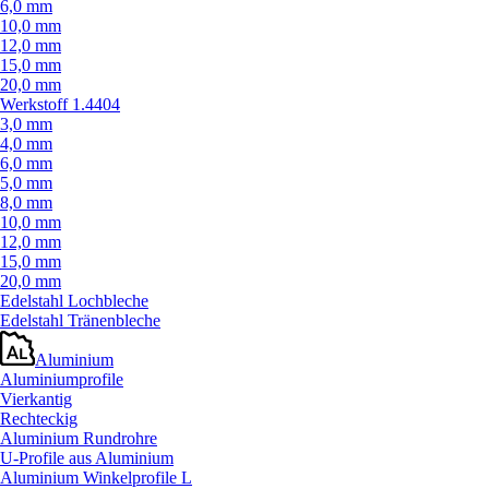
6,0 mm
10,0 mm
12,0 mm
15,0 mm
20,0 mm
Werkstoff 1.4404
3,0 mm
4,0 mm
6,0 mm
5,0 mm
8,0 mm
10,0 mm
12,0 mm
15,0 mm
20,0 mm
Edelstahl Lochbleche
Edelstahl Tränenbleche
Aluminium
Aluminiumprofile
Vierkantig
Rechteckig
Aluminium Rundrohre
U-Profile aus Aluminium
Aluminium Winkelprofile L