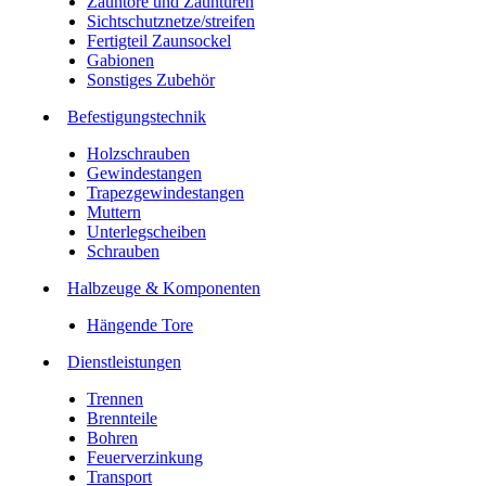
Zauntore und Zauntüren
Sichtschutznetze/streifen
Fertigteil Zaunsockel
Gabionen
Sonstiges Zubehör
Befesti­gungstechnik
Holzschrauben
Gewindestangen
Trapezgewindestangen
Muttern
Unterlegscheiben
Schrauben
Halbzeuge & Komponenten
Hängende Tore
Dienstleistungen
Trennen
Brennteile
Bohren
Feuerverzinkung
Transport