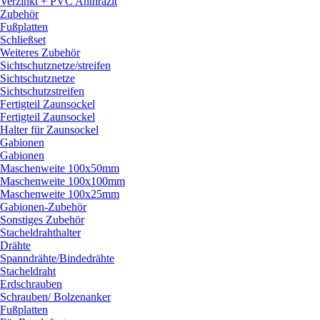
Verzinkt + PVC Anthrazit
Zubehör
Fußplatten
Schließset
Weiteres Zubehör
Sichtschutznetze/
streifen
Sichtschutznetze
Sichtschutzstreifen
Fertigteil Zaunsockel
Fertigteil Zaunsockel
Halter für Zaunsockel
Gabionen
Gabionen
Maschenweite 100x50mm
Maschenweite 100x100mm
Maschenweite 100x25mm
Gabionen-Zubehör
Sonstiges Zubehör
Stacheldrahthalter
Drähte
Spanndrähte/
Bindedrähte
Stacheldraht
Erdschrauben
Schrauben/
Bolzenanker
Fußplatten