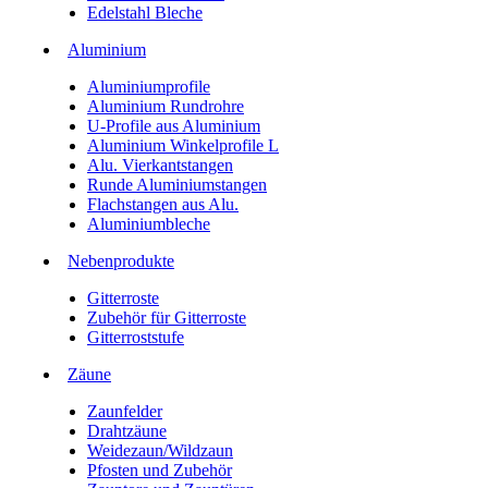
Edelstahl Bleche
Aluminium
Aluminiumprofile
Aluminium Rundrohre
U-Profile aus Aluminium
Aluminium Winkelprofile L
Alu. Vierkantstangen
Runde Aluminiumstangen
Flachstangen aus Alu.
Aluminiumbleche
Nebenprodukte
Gitterroste
Zubehör für Gitterroste
Gitterroststufe
Zäune
Zaunfelder
Drahtzäune
Weidezaun/Wildzaun
Pfosten und Zubehör