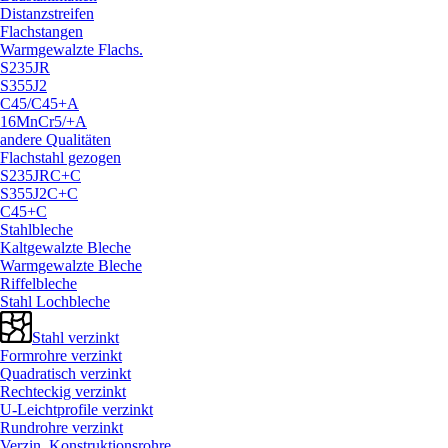
Distanzstreifen
Flachstangen
Warmgewalzte Flachs.
S235JR
S355J2
C45/
C45+A
16MnCr5/
+A
andere Qualitäten
Flachstahl gezogen
S235JRC+C
S355J2C+C
C45+C
Stahlbleche
Kaltgewalzte Bleche
Warmgewalzte Bleche
Riffelbleche
Stahl Lochbleche
Stahl verzinkt
Formrohre verzinkt
Quadratisch verzinkt
Rechteckig verzinkt
U-Leichtprofile verzinkt
Rundrohre verzinkt
Verzin. Konstruktionsrohre