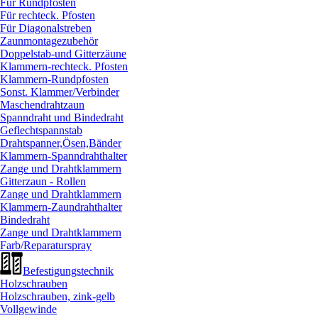
Für Rundpfosten
Für rechteck. Pfosten
Für Diagonalstreben
Zaunmontagezubehör
Doppelstab-und Gitterzäune
Klammern-rechteck. Pfosten
Klammern-Rundpfosten
Sonst. Klammer/
Verbinder
Maschendrahtzaun
Spanndraht und Bindedraht
Geflechtspannstab
Drahtspanner,Ösen,Bänder
Klammern-Spanndrahthalter
Zange und Drahtklammern
Gitterzaun - Rollen
Zange und Drahtklammern
Klammern-Zaundrahthalter
Bindedraht
Zange und Drahtklammern
Farb/
Reparaturspray
Befestigungstechnik
Holzschrauben
Holzschrauben, zink-gelb
Vollgewinde