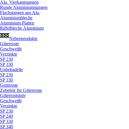
Alu. Vierkantstangen
Runde Aluminiumstangen
Flachstangen aus Alu.
Aluminiumbleche
Aluminium Platten
Riffelbleche Aluminium
Nebenprodukte
Gitterroste
Geschweißt
Verzinkte
SP 230
SP 330
Unbehadelte
SP 230
SP 330
Gepresste
Zubehör für Gitterroste
Gitterroststufe
Geschweißt
Verzinkte
SP 230
SP 240
SP 330
SP 340