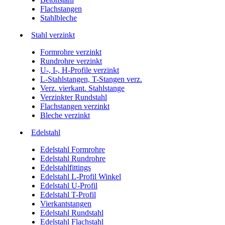
Flachstangen
Stahlbleche
Stahl verzinkt
Formrohre verzinkt
Rundrohre verzinkt
U-, I-, H-Profile verzinkt
L-Stahlstangen, T-Stangen verz.
Verz. vierkant. Stahlstange
Verzinkter Rundstahl
Flachstangen verzinkt
Bleche verzinkt
Edelstahl
Edelstahl Formrohre
Edelstahl Rundrohre
Edelstahlfittings
Edelstahl L-Profil Winkel
Edelstahl U-Profil
Edelstahl T-Profil
Vierkantstangen
Edelstahl Rundstahl
Edelstahl Flachstahl