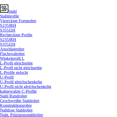
Stahl
Stahlprofile
Viereckige Formrohre
S235JRH
S355J2H
Rechteckige Profile
S235JRH
S355J2H
Anschlagrohre
Flachovalrohre
Winkelprofil L
L-Profil gleichseitig
L-Profil nicht gleichseitig
L-Profile gelocht
U-Profil
U-Profil gleichschenkelig
U-Profil nicht gleichschenkelig
kaltgewalzte C-Profile
Stahl Rundrohre
Geschweißte Stahlrohre
Konstruktionsrohre
Nahtlose Stahlrohre
Naht. Präzisionsstahlrohre