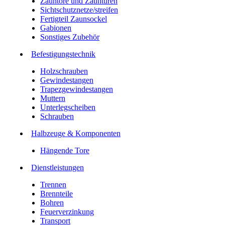
Zauntore und Zauntüren
Sichtschutznetze/streifen
Fertigteil Zaunsockel
Gabionen
Sonstiges Zubehör
Befesti­gungstechnik
Holzschrauben
Gewindestangen
Trapezgewindestangen
Muttern
Unterlegscheiben
Schrauben
Halbzeuge & Komponenten
Hängende Tore
Dienstleistungen
Trennen
Brennteile
Bohren
Feuerverzinkung
Transport