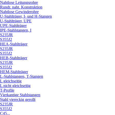
Nahtlose Leitungsrohre
Rundr. naht. Konstruktion
Nahtlose Gewinderohre
U-Stahlträger, I- und H-Stangen
U-Stahlträger, UPE
UPE-Stahlträger
IPE-Stahlstangen, I
S235JR
S355J2
HEA-Stahlträger
S235JR
S355J2
HEB-Stahlträger
S235JR
S355J2
HEM-Stahlträger
L-Stahlstangen, T-Stangen
L gleichseitig
L nicht gleichseitig
T-Profile
Vierkantige Stahlstangen
Stahl viereckig gerollt
S235JR
S355J2
C45...