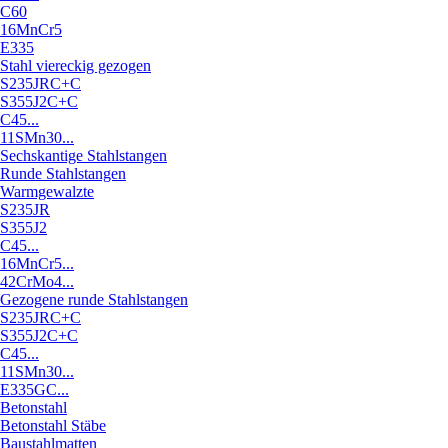
C60
16MnCr5
E335
Stahl viereckig gezogen
S235JRC+C
S355J2C+C
C45...
11SMn30...
Sechskantige Stahlstangen
Runde Stahlstangen
Warmgewalzte
S235JR
S355J2
C45...
16MnCr5...
42CrMo4...
Gezogene runde Stahlstangen
S235JRC+C
S355J2C+C
C45...
11SMn30...
E335GC...
Betonstahl
Betonstahl Stäbe
Baustahlmatten