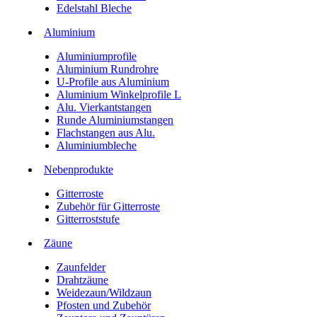
Edelstahl Bleche
Aluminium
Aluminiumprofile
Aluminium Rundrohre
U-Profile aus Aluminium
Aluminium Winkelprofile L
Alu. Vierkantstangen
Runde Aluminiumstangen
Flachstangen aus Alu.
Aluminiumbleche
Nebenprodukte
Gitterroste
Zubehör für Gitterroste
Gitterroststufe
Zäune
Zaunfelder
Drahtzäune
Weidezaun/Wildzaun
Pfosten und Zubehör