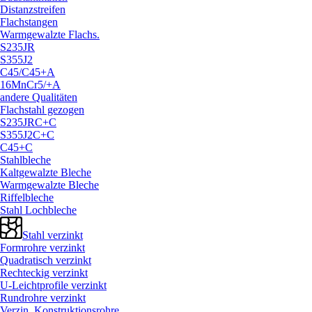
Distanzstreifen
Flachstangen
Warmgewalzte Flachs.
S235JR
S355J2
C45/
C45+A
16MnCr5/
+A
andere Qualitäten
Flachstahl gezogen
S235JRC+C
S355J2C+C
C45+C
Stahlbleche
Kaltgewalzte Bleche
Warmgewalzte Bleche
Riffelbleche
Stahl Lochbleche
Stahl verzinkt
Formrohre verzinkt
Quadratisch verzinkt
Rechteckig verzinkt
U-Leichtprofile verzinkt
Rundrohre verzinkt
Verzin. Konstruktionsrohre