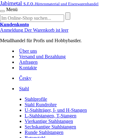
Jabimetal s.r.o.
Hüttenmaterial und Eisenwarenhandel
Menü
Kundenkonto
Anmeldung
Der Warenkorb ist leer
Metallhandel für Profis und Hobbybastler.
Über uns
Versand und Bezahlung
Anfragen
Kontakte
Česky
Stahl
Stahlprofile
Stahl Rundrohre
U-Stahlträger, I- und H-Stangen
L-Stahlstangen, T-Stangen
Vierkantige Stahlstangen
Sechskantige Stahlstangen
Runde Stahlstangen
Betonstahl