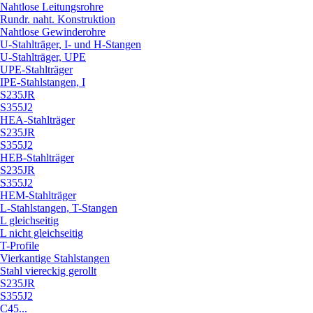
Nahtlose Leitungsrohre
Rundr. naht. Konstruktion
Nahtlose Gewinderohre
U-Stahlträger, I- und H-Stangen
U-Stahlträger, UPE
UPE-Stahlträger
IPE-Stahlstangen, I
S235JR
S355J2
HEA-Stahlträger
S235JR
S355J2
HEB-Stahlträger
S235JR
S355J2
HEM-Stahlträger
L-Stahlstangen, T-Stangen
L gleichseitig
L nicht gleichseitig
T-Profile
Vierkantige Stahlstangen
Stahl viereckig gerollt
S235JR
S355J2
C45...