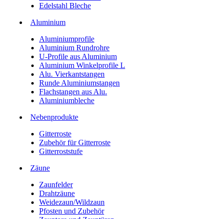
Edelstahl Bleche
Aluminium
Aluminiumprofile
Aluminium Rundrohre
U-Profile aus Aluminium
Aluminium Winkelprofile L
Alu. Vierkantstangen
Runde Aluminiumstangen
Flachstangen aus Alu.
Aluminiumbleche
Nebenprodukte
Gitterroste
Zubehör für Gitterroste
Gitterroststufe
Zäune
Zaunfelder
Drahtzäune
Weidezaun/Wildzaun
Pfosten und Zubehör