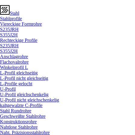
Stahl
Stahlprofile
Viereckige Formrohre
S235JRH
S355J2H
Rechteckige Profile
S235JRH
S355J2H
Anschlagrohre
Flachovalrohre
Winkelprofil L
L-Profil gleichseitig
L-Profil nicht gleichseitig
L-Profile gelocht
U-Profil
U-Profil gleichschenkelig
U-Profil nicht gleichschenkelig
kaltgewalzte C-Profile
Stahl Rundrohre
Geschweißte Stahlrohre
Konstruktionsrohre
Nahtlose Stahlrohre
Naht. Präzisionsstahlrohre