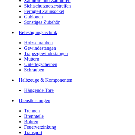
Zauntore und Zauntüren
Sichtschutznetze/streifen
Fertigteil Zaunsockel
Gabionen
Sonstiges Zubehör
Befesti­gungstechnik
Holzschrauben
Gewindestangen
Trapezgewindestangen
Muttern
Unterlegscheiben
Schrauben
Halbzeuge & Komponenten
Hängende Tore
Dienstleistungen
Trennen
Brennteile
Bohren
Feuerverzinkung
Transport