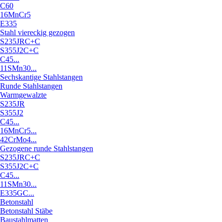
C60
16MnCr5
E335
Stahl viereckig gezogen
S235JRC+C
S355J2C+C
C45...
11SMn30...
Sechskantige Stahlstangen
Runde Stahlstangen
Warmgewalzte
S235JR
S355J2
C45...
16MnCr5...
42CrMo4...
Gezogene runde Stahlstangen
S235JRC+C
S355J2C+C
C45...
11SMn30...
E335GC...
Betonstahl
Betonstahl Stäbe
Baustahlmatten