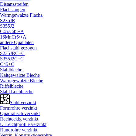
Distanzstreifen
Flachstangen
Warmgewalzte Flachs.
S235JR
S355J2
C45/
C45+A
16MnCr5/
+A
andere Qualitäten
Flachstahl gezogen
S235JRC+C
S355J2C+C
C45+C
Stahlbleche
Kaltgewalzte Bleche
Warmgewalzte Bleche
Riffelbleche
Stahl Lochbleche
Stahl verzinkt
Formrohre verzinkt
Quadratisch verzinkt
Rechteckig verzinkt
U-Leichtprofile verzinkt
Rundrohre verzinkt
Verzin. Konstruktionsrohre