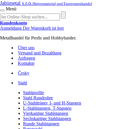
Jabimetal s.r.o.
Hüttenmaterial und Eisenwarenhandel
Menü
Kundenkonto
Anmeldung
Der Warenkorb ist leer
Metallhandel für Profis und Hobbybastler.
Über uns
Versand und Bezahlung
Anfragen
Kontakte
Česky
Stahl
Stahlprofile
Stahl Rundrohre
U-Stahlträger, I- und H-Stangen
L-Stahlstangen, T-Stangen
Vierkantige Stahlstangen
Sechskantige Stahlstangen
Runde Stahlstangen
Betonstahl