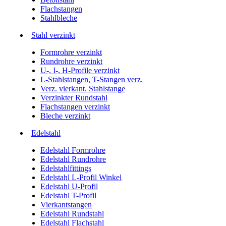
Flachstangen
Stahlbleche
Stahl verzinkt
Formrohre verzinkt
Rundrohre verzinkt
U-, I-, H-Profile verzinkt
L-Stahlstangen, T-Stangen verz.
Verz. vierkant. Stahlstange
Verzinkter Rundstahl
Flachstangen verzinkt
Bleche verzinkt
Edelstahl
Edelstahl Formrohre
Edelstahl Rundrohre
Edelstahlfittings
Edelstahl L-Profil Winkel
Edelstahl U-Profil
Edelstahl T-Profil
Vierkantstangen
Edelstahl Rundstahl
Edelstahl Flachstahl