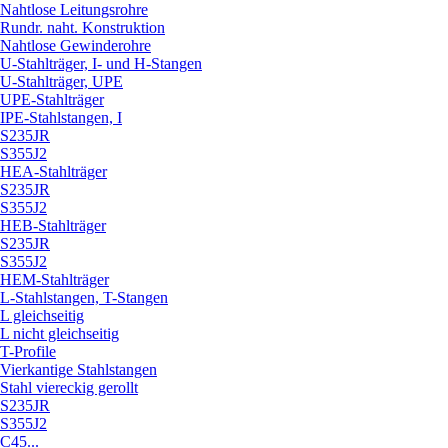
Nahtlose Leitungsrohre
Rundr. naht. Konstruktion
Nahtlose Gewinderohre
U-Stahlträger, I- und H-Stangen
U-Stahlträger, UPE
UPE-Stahlträger
IPE-Stahlstangen, I
S235JR
S355J2
HEA-Stahlträger
S235JR
S355J2
HEB-Stahlträger
S235JR
S355J2
HEM-Stahlträger
L-Stahlstangen, T-Stangen
L gleichseitig
L nicht gleichseitig
T-Profile
Vierkantige Stahlstangen
Stahl viereckig gerollt
S235JR
S355J2
C45...