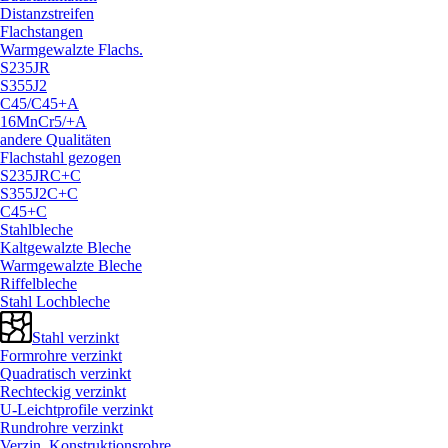
Distanzstreifen
Flachstangen
Warmgewalzte Flachs.
S235JR
S355J2
C45/
C45+A
16MnCr5/
+A
andere Qualitäten
Flachstahl gezogen
S235JRC+C
S355J2C+C
C45+C
Stahlbleche
Kaltgewalzte Bleche
Warmgewalzte Bleche
Riffelbleche
Stahl Lochbleche
Stahl verzinkt
Formrohre verzinkt
Quadratisch verzinkt
Rechteckig verzinkt
U-Leichtprofile verzinkt
Rundrohre verzinkt
Verzin. Konstruktionsrohre