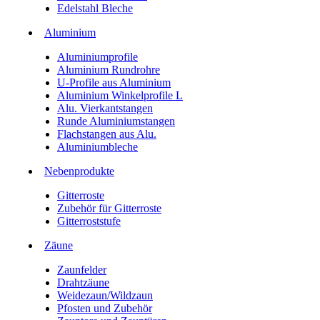
Edelstahl Bleche
Aluminium
Aluminiumprofile
Aluminium Rundrohre
U-Profile aus Aluminium
Aluminium Winkelprofile L
Alu. Vierkantstangen
Runde Aluminiumstangen
Flachstangen aus Alu.
Aluminiumbleche
Nebenprodukte
Gitterroste
Zubehör für Gitterroste
Gitterroststufe
Zäune
Zaunfelder
Drahtzäune
Weidezaun/Wildzaun
Pfosten und Zubehör