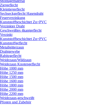
Montagematerial
Ziergeflecht
Kleintiergeflecht
Sechseckgeflecht Hasendraht
Feuerverzinkung
Kunststoffbeschichtet Zn+PVC
Verzinkter Draht
Geschweißtes 4kantgeflecht
Verzinkt
Kunststoffbeschichtet Zn+PVC
Kunststoffgeflecht
Metallgitterzaun
Drahtgewebe
Rabitzgeflecht
Weidezaun/
Wildzaun
Weidezaun Knotengeflecht
Höhe 1000 mm
Höhe 1250 mm
Höhe 1500 mm
Höhe 1600 mm
Höhe 1800 mm
Höhe 2000 mm
Höhe 2200 mm
Weidezaun-geschweißt
Pfosten und Zubehör