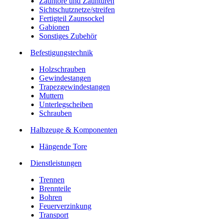
Zauntore und Zauntüren
Sichtschutznetze/streifen
Fertigteil Zaunsockel
Gabionen
Sonstiges Zubehör
Befesti­gungstechnik
Holzschrauben
Gewindestangen
Trapezgewindestangen
Muttern
Unterlegscheiben
Schrauben
Halbzeuge & Komponenten
Hängende Tore
Dienstleistungen
Trennen
Brennteile
Bohren
Feuerverzinkung
Transport