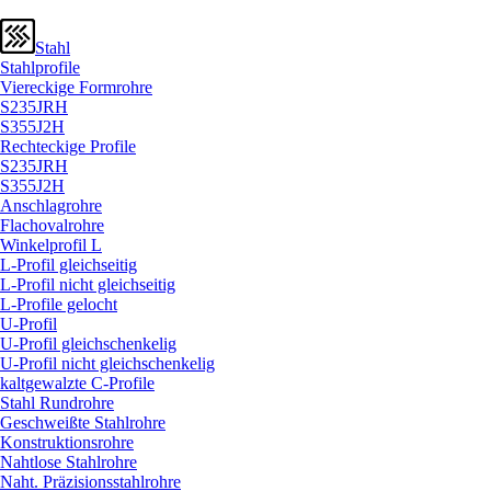
Stahl
Stahlprofile
Viereckige Formrohre
S235JRH
S355J2H
Rechteckige Profile
S235JRH
S355J2H
Anschlagrohre
Flachovalrohre
Winkelprofil L
L-Profil gleichseitig
L-Profil nicht gleichseitig
L-Profile gelocht
U-Profil
U-Profil gleichschenkelig
U-Profil nicht gleichschenkelig
kaltgewalzte C-Profile
Stahl Rundrohre
Geschweißte Stahlrohre
Konstruktionsrohre
Nahtlose Stahlrohre
Naht. Präzisionsstahlrohre