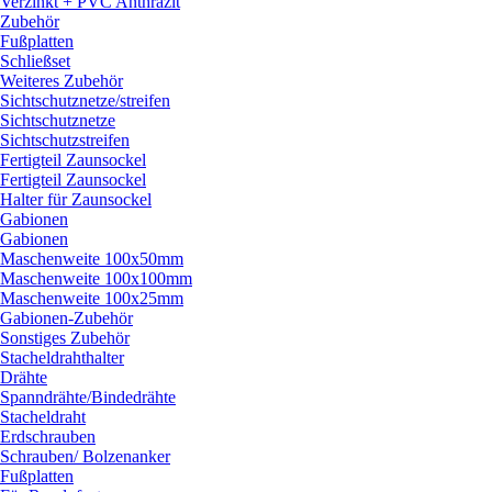
Verzinkt + PVC Anthrazit
Zubehör
Fußplatten
Schließset
Weiteres Zubehör
Sichtschutznetze/
streifen
Sichtschutznetze
Sichtschutzstreifen
Fertigteil Zaunsockel
Fertigteil Zaunsockel
Halter für Zaunsockel
Gabionen
Gabionen
Maschenweite 100x50mm
Maschenweite 100x100mm
Maschenweite 100x25mm
Gabionen-Zubehör
Sonstiges Zubehör
Stacheldrahthalter
Drähte
Spanndrähte/
Bindedrähte
Stacheldraht
Erdschrauben
Schrauben/
Bolzenanker
Fußplatten