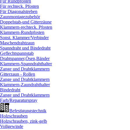
Für Rundpfosten
Für rechteck. Pfosten
Für Diagonalstreben
Zaunmontagezubehör
Doppelstab-und Gitterzäune
Klammern-rechteck. Pfosten
Klammern-Rundpfosten
Sonst. Klammer/
Verbinder
Maschendrahtzaun
Spanndraht und Bindedraht
Geflechtspannstab
Drahtspanner,Ösen,Bänder
Klammern-Spanndrahthalter
Zange und Drahtklammern
Gitterzaun - Rollen
Zange und Drahtklammern
Klammern-Zaundrahthalter
Bindedraht
Zange und Drahtklammern
Farb/
Reparaturspray
Befestigungstechnik
Holzschrauben
Holzschrauben, zink-gelb
Vollgewinde