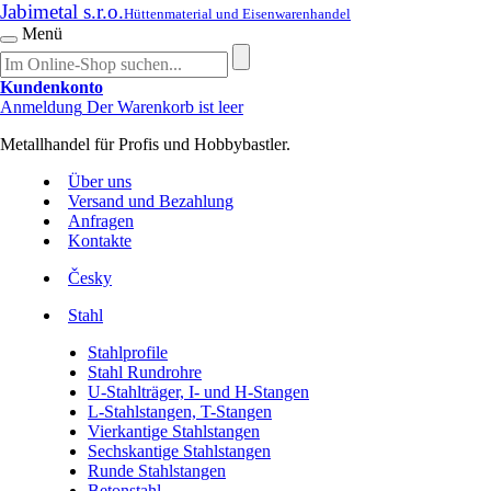
Jabimetal s.r.o.
Hüttenmaterial und Eisenwarenhandel
Menü
Kundenkonto
Anmeldung
Der Warenkorb ist leer
Metallhandel für Profis und Hobbybastler.
Über uns
Versand und Bezahlung
Anfragen
Kontakte
Česky
Stahl
Stahlprofile
Stahl Rundrohre
U-Stahlträger, I- und H-Stangen
L-Stahlstangen, T-Stangen
Vierkantige Stahlstangen
Sechskantige Stahlstangen
Runde Stahlstangen
Betonstahl