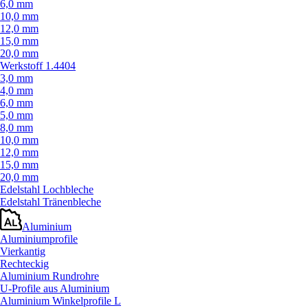
6,0 mm
10,0 mm
12,0 mm
15,0 mm
20,0 mm
Werkstoff 1.4404
3,0 mm
4,0 mm
6,0 mm
5,0 mm
8,0 mm
10,0 mm
12,0 mm
15,0 mm
20,0 mm
Edelstahl Lochbleche
Edelstahl Tränenbleche
Aluminium
Aluminiumprofile
Vierkantig
Rechteckig
Aluminium Rundrohre
U-Profile aus Aluminium
Aluminium Winkelprofile L