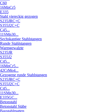
C60
16MnCr5
E335
Stahl viereckig gezogen
S235JRC+C
S355J2C+C
C45...
11SMn30...
Sechskantige Stahlstangen
Runde Stahlstangen
Warmgewalzte
S235JR
S355J2
C45...
16MnCr5...
42CrMo4...
Gezogene runde Stahlstangen
S235JRC+C
S355J2C+C
C45...
11SMn30...
E335GC...
Betonstahl
Betonstahl Stäbe
Baustahlmatten