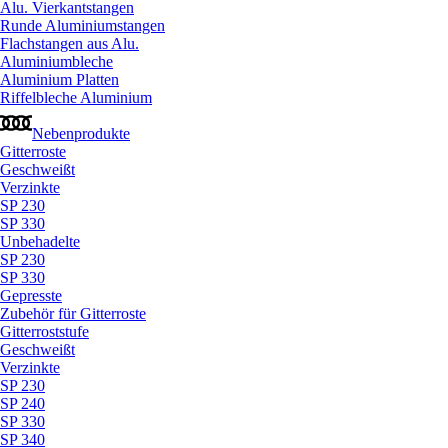
Alu. Vierkantstangen
Runde Aluminiumstangen
Flachstangen aus Alu.
Aluminiumbleche
Aluminium Platten
Riffelbleche Aluminium
Nebenprodukte
Gitterroste
Geschweißt
Verzinkte
SP 230
SP 330
Unbehadelte
SP 230
SP 330
Gepresste
Zubehör für Gitterroste
Gitterroststufe
Geschweißt
Verzinkte
SP 230
SP 240
SP 330
SP 340