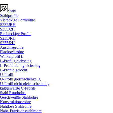
Stahl
Stahlprofile
Viereckige Formrohre
S235JRH
S355J2H
Rechteckige Profile
S235JRH
S355J2H
Anschlagrohre
Flachovalrohre
Winkelprofil L
L-Profil gleichseitig
L-Profil nicht gleichseitig
L-Profile gelocht
U-Profil
U-Profil gleichschenkelig
U-Profil nicht gleichschenkelig
kaltgewalzte C-Profile
Stahl Rundrohre
Geschweißte Stahlrohre
Konstruktionsrohre
Nahtlose Stahlrohre
Naht. Präzisionsstahlrohre