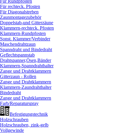
Für Rundpfosten
Für rechteck. Pfosten
Für Diagonalstreben
Zaunmontagezubehör
Doppelstab-und Gitterzäune
Klammern-rechteck. Pfosten
Klammern-Rundpfosten
Sonst. Klammer/
Verbinder
Maschendrahtzaun
Spanndraht und Bindedraht
Geflechtspannstab
Drahtspanner,Ösen,Bänder
Klammern-Spanndrahthalter
Zange und Drahtklammern
Gitterzaun - Rollen
Zange und Drahtklammern
Klammern-Zaundrahthalter
Bindedraht
Zange und Drahtklammern
Farb/
Reparaturspray
Befestigungstechnik
Holzschrauben
Holzschrauben, zink-gelb
Vollgewinde