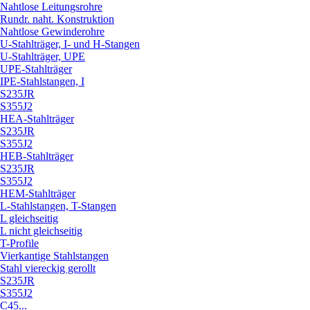
Nahtlose Leitungsrohre
Rundr. naht. Konstruktion
Nahtlose Gewinderohre
U-Stahlträger, I- und H-Stangen
U-Stahlträger, UPE
UPE-Stahlträger
IPE-Stahlstangen, I
S235JR
S355J2
HEA-Stahlträger
S235JR
S355J2
HEB-Stahlträger
S235JR
S355J2
HEM-Stahlträger
L-Stahlstangen, T-Stangen
L gleichseitig
L nicht gleichseitig
T-Profile
Vierkantige Stahlstangen
Stahl viereckig gerollt
S235JR
S355J2
C45...