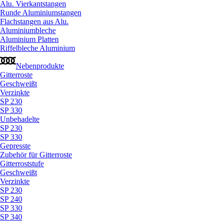
Alu. Vierkantstangen
Runde Aluminiumstangen
Flachstangen aus Alu.
Aluminiumbleche
Aluminium Platten
Riffelbleche Aluminium
Nebenprodukte
Gitterroste
Geschweißt
Verzinkte
SP 230
SP 330
Unbehadelte
SP 230
SP 330
Gepresste
Zubehör für Gitterroste
Gitterroststufe
Geschweißt
Verzinkte
SP 230
SP 240
SP 330
SP 340