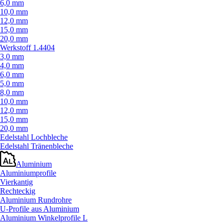
6,0 mm
10,0 mm
12,0 mm
15,0 mm
20,0 mm
Werkstoff 1.4404
3,0 mm
4,0 mm
6,0 mm
5,0 mm
8,0 mm
10,0 mm
12,0 mm
15,0 mm
20,0 mm
Edelstahl Lochbleche
Edelstahl Tränenbleche
Aluminium
Aluminiumprofile
Vierkantig
Rechteckig
Aluminium Rundrohre
U-Profile aus Aluminium
Aluminium Winkelprofile L