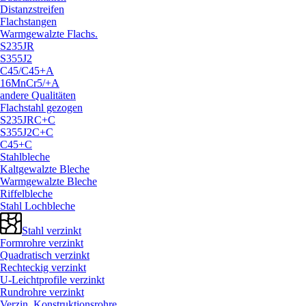
Distanzstreifen
Flachstangen
Warmgewalzte Flachs.
S235JR
S355J2
C45/
C45+A
16MnCr5/
+A
andere Qualitäten
Flachstahl gezogen
S235JRC+C
S355J2C+C
C45+C
Stahlbleche
Kaltgewalzte Bleche
Warmgewalzte Bleche
Riffelbleche
Stahl Lochbleche
Stahl verzinkt
Formrohre verzinkt
Quadratisch verzinkt
Rechteckig verzinkt
U-Leichtprofile verzinkt
Rundrohre verzinkt
Verzin. Konstruktionsrohre