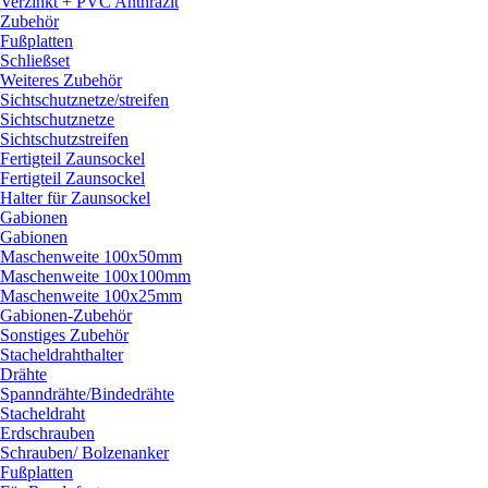
Verzinkt + PVC Anthrazit
Zubehör
Fußplatten
Schließset
Weiteres Zubehör
Sichtschutznetze/
streifen
Sichtschutznetze
Sichtschutzstreifen
Fertigteil Zaunsockel
Fertigteil Zaunsockel
Halter für Zaunsockel
Gabionen
Gabionen
Maschenweite 100x50mm
Maschenweite 100x100mm
Maschenweite 100x25mm
Gabionen-Zubehör
Sonstiges Zubehör
Stacheldrahthalter
Drähte
Spanndrähte/
Bindedrähte
Stacheldraht
Erdschrauben
Schrauben/
Bolzenanker
Fußplatten