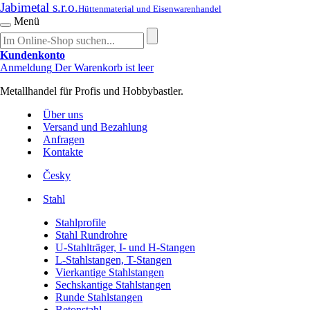
Jabimetal s.r.o.
Hüttenmaterial und Eisenwarenhandel
Menü
Kundenkonto
Anmeldung
Der Warenkorb ist leer
Metallhandel für Profis und Hobbybastler.
Über uns
Versand und Bezahlung
Anfragen
Kontakte
Česky
Stahl
Stahlprofile
Stahl Rundrohre
U-Stahlträger, I- und H-Stangen
L-Stahlstangen, T-Stangen
Vierkantige Stahlstangen
Sechskantige Stahlstangen
Runde Stahlstangen
Betonstahl