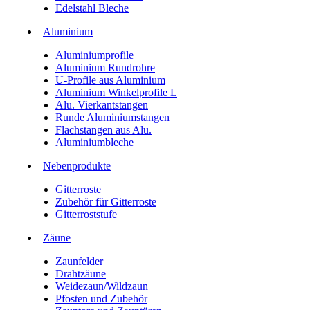
Edelstahl Bleche
Aluminium
Aluminiumprofile
Aluminium Rundrohre
U-Profile aus Aluminium
Aluminium Winkelprofile L
Alu. Vierkantstangen
Runde Aluminiumstangen
Flachstangen aus Alu.
Aluminiumbleche
Nebenprodukte
Gitterroste
Zubehör für Gitterroste
Gitterroststufe
Zäune
Zaunfelder
Drahtzäune
Weidezaun/Wildzaun
Pfosten und Zubehör