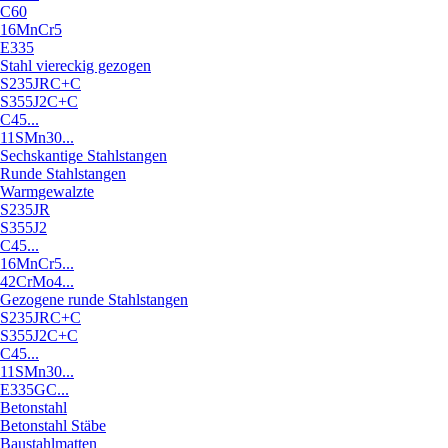
C60
16MnCr5
E335
Stahl viereckig gezogen
S235JRC+C
S355J2C+C
C45...
11SMn30...
Sechskantige Stahlstangen
Runde Stahlstangen
Warmgewalzte
S235JR
S355J2
C45...
16MnCr5...
42CrMo4...
Gezogene runde Stahlstangen
S235JRC+C
S355J2C+C
C45...
11SMn30...
E335GC...
Betonstahl
Betonstahl Stäbe
Baustahlmatten