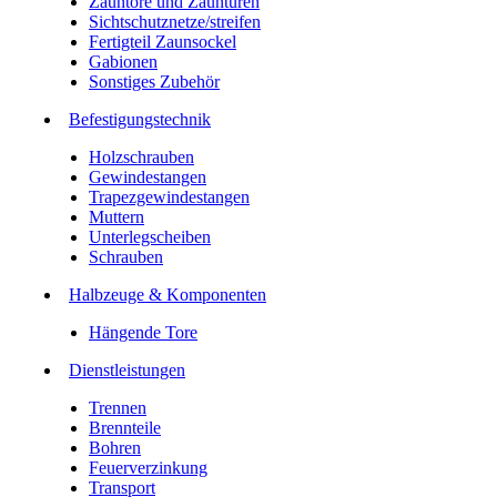
Zauntore und Zauntüren
Sichtschutznetze/streifen
Fertigteil Zaunsockel
Gabionen
Sonstiges Zubehör
Befesti­gungstechnik
Holzschrauben
Gewindestangen
Trapezgewindestangen
Muttern
Unterlegscheiben
Schrauben
Halbzeuge & Komponenten
Hängende Tore
Dienstleistungen
Trennen
Brennteile
Bohren
Feuerverzinkung
Transport