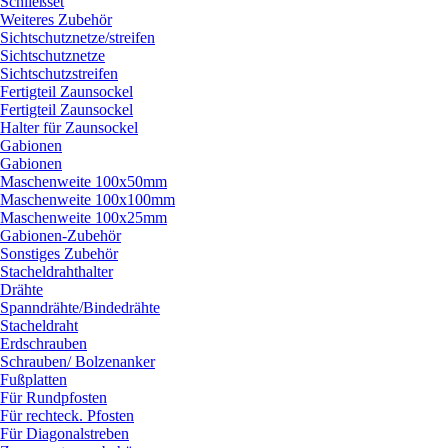
Schließset
Weiteres Zubehör
Sichtschutznetze/
streifen
Sichtschutznetze
Sichtschutzstreifen
Fertigteil Zaunsockel
Fertigteil Zaunsockel
Halter für Zaunsockel
Gabionen
Gabionen
Maschenweite 100x50mm
Maschenweite 100x100mm
Maschenweite 100x25mm
Gabionen-Zubehör
Sonstiges Zubehör
Stacheldrahthalter
Drähte
Spanndrähte/
Bindedrähte
Stacheldraht
Erdschrauben
Schrauben/
Bolzenanker
Fußplatten
Für Rundpfosten
Für rechteck. Pfosten
Für Diagonalstreben