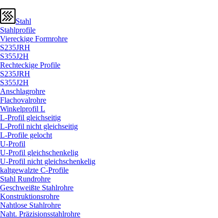
Stahl
Stahlprofile
Viereckige Formrohre
S235JRH
S355J2H
Rechteckige Profile
S235JRH
S355J2H
Anschlagrohre
Flachovalrohre
Winkelprofil L
L-Profil gleichseitig
L-Profil nicht gleichseitig
L-Profile gelocht
U-Profil
U-Profil gleichschenkelig
U-Profil nicht gleichschenkelig
kaltgewalzte C-Profile
Stahl Rundrohre
Geschweißte Stahlrohre
Konstruktionsrohre
Nahtlose Stahlrohre
Naht. Präzisionsstahlrohre