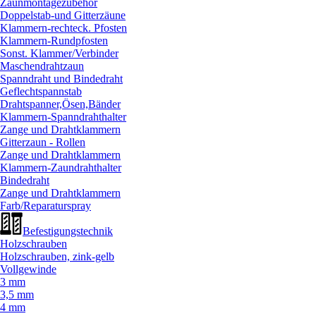
Zaunmontagezubehör
Doppelstab-und Gitterzäune
Klammern-rechteck. Pfosten
Klammern-Rundpfosten
Sonst. Klammer/
Verbinder
Maschendrahtzaun
Spanndraht und Bindedraht
Geflechtspannstab
Drahtspanner,Ösen,Bänder
Klammern-Spanndrahthalter
Zange und Drahtklammern
Gitterzaun - Rollen
Zange und Drahtklammern
Klammern-Zaundrahthalter
Bindedraht
Zange und Drahtklammern
Farb/
Reparaturspray
Befestigungstechnik
Holzschrauben
Holzschrauben, zink-gelb
Vollgewinde
3 mm
3,5 mm
4 mm