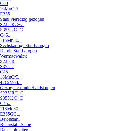
C60
16MnCr5
E335
Stahl viereckig gezogen
S235JRC+C
S355J2C+C
C45...
11SMn30...
Sechskantige Stahlstangen
Runde Stahlstangen
Warmgewalzte
S235JR
S355J2
C45...
16MnCr5...
42CrMo4...
Gezogene runde Stahlstangen
S235JRC+C
S355J2C+C
C45...
11SMn30...
E335GC...
Betonstahl
Betonstahl Stäbe
Baustahlmatten