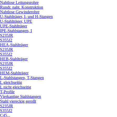
Nahtlose Leitungsrohre
Rundr. naht. Konstruktion
Nahtlose Gewinderohre
U-Stahlträger, I- und H-Stangen
U-Stahlträger, UPE
UPE-Stahlträger
IPE-Stahlstangen, I
S235JR
S355J2
HEA-Stahlträger
S235JR
S355J2
HEB-Stahlträger
S235JR
S355J2
HEM-Stahlträger
L-Stahlstangen, T-Stangen
L gleichseitig
L nicht gleichseitig
T-Profile
Vierkantige Stahlstangen
Stahl viereckig gerollt
S235JR
S355J2
C45...