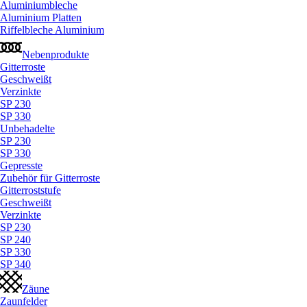
Aluminiumbleche
Aluminium Platten
Riffelbleche Aluminium
Nebenprodukte
Gitterroste
Geschweißt
Verzinkte
SP 230
SP 330
Unbehadelte
SP 230
SP 330
Gepresste
Zubehör für Gitterroste
Gitterroststufe
Geschweißt
Verzinkte
SP 230
SP 240
SP 330
SP 340
Zäune
Zaunfelder