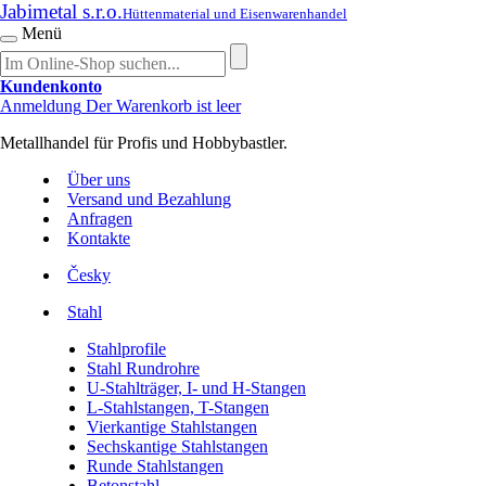
Jabimetal s.r.o.
Hüttenmaterial und Eisenwarenhandel
Menü
Kundenkonto
Anmeldung
Der Warenkorb ist leer
Metallhandel für Profis und Hobbybastler.
Über uns
Versand und Bezahlung
Anfragen
Kontakte
Česky
Stahl
Stahlprofile
Stahl Rundrohre
U-Stahlträger, I- und H-Stangen
L-Stahlstangen, T-Stangen
Vierkantige Stahlstangen
Sechskantige Stahlstangen
Runde Stahlstangen
Betonstahl