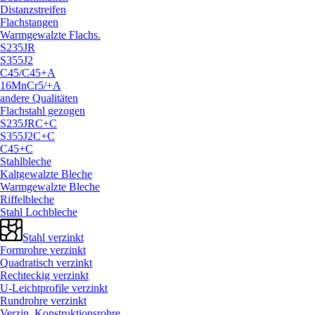
Distanzstreifen
Flachstangen
Warmgewalzte Flachs.
S235JR
S355J2
C45/
C45+A
16MnCr5/
+A
andere Qualitäten
Flachstahl gezogen
S235JRC+C
S355J2C+C
C45+C
Stahlbleche
Kaltgewalzte Bleche
Warmgewalzte Bleche
Riffelbleche
Stahl Lochbleche
Stahl verzinkt
Formrohre verzinkt
Quadratisch verzinkt
Rechteckig verzinkt
U-Leichtprofile verzinkt
Rundrohre verzinkt
Verzin. Konstruktionsrohre