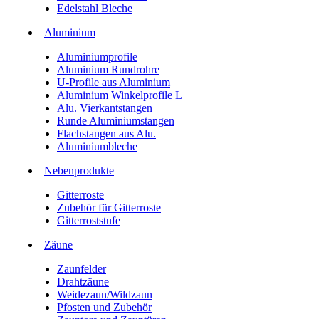
Edelstahl Bleche
Aluminium
Aluminiumprofile
Aluminium Rundrohre
U-Profile aus Aluminium
Aluminium Winkelprofile L
Alu. Vierkantstangen
Runde Aluminiumstangen
Flachstangen aus Alu.
Aluminiumbleche
Nebenprodukte
Gitterroste
Zubehör für Gitterroste
Gitterroststufe
Zäune
Zaunfelder
Drahtzäune
Weidezaun/Wildzaun
Pfosten und Zubehör