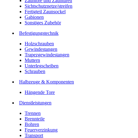
Zauntore und Zauntüren
Sichtschutznetze/streifen
Fertigteil Zaunsockel
Gabionen
Sonstiges Zubehör
Befesti­gungstechnik
Holzschrauben
Gewindestangen
Trapezgewindestangen
Muttern
Unterlegscheiben
Schrauben
Halbzeuge & Komponenten
Hängende Tore
Dienstleistungen
Trennen
Brennteile
Bohren
Feuerverzinkung
Transport