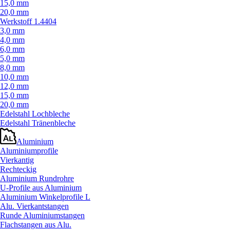
15,0 mm
20,0 mm
Werkstoff 1.4404
3,0 mm
4,0 mm
6,0 mm
5,0 mm
8,0 mm
10,0 mm
12,0 mm
15,0 mm
20,0 mm
Edelstahl Lochbleche
Edelstahl Tränenbleche
Aluminium
Aluminiumprofile
Vierkantig
Rechteckig
Aluminium Rundrohre
U-Profile aus Aluminium
Aluminium Winkelprofile L
Alu. Vierkantstangen
Runde Aluminiumstangen
Flachstangen aus Alu.