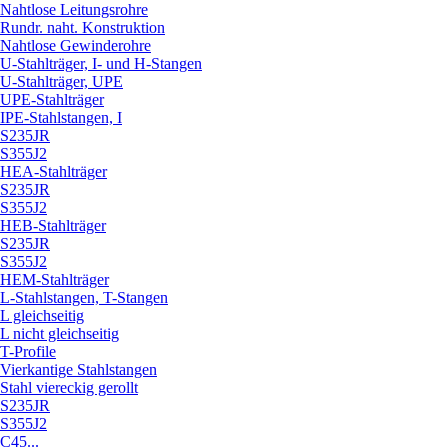
Nahtlose Leitungsrohre
Rundr. naht. Konstruktion
Nahtlose Gewinderohre
U-Stahlträger, I- und H-Stangen
U-Stahlträger, UPE
UPE-Stahlträger
IPE-Stahlstangen, I
S235JR
S355J2
HEA-Stahlträger
S235JR
S355J2
HEB-Stahlträger
S235JR
S355J2
HEM-Stahlträger
L-Stahlstangen, T-Stangen
L gleichseitig
L nicht gleichseitig
T-Profile
Vierkantige Stahlstangen
Stahl viereckig gerollt
S235JR
S355J2
C45...