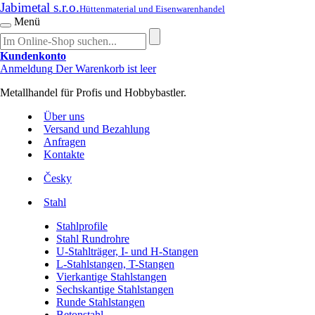
Jabimetal s.r.o.
Hüttenmaterial und Eisenwarenhandel
Menü
Kundenkonto
Anmeldung
Der Warenkorb ist leer
Metallhandel für Profis und Hobbybastler.
Über uns
Versand und Bezahlung
Anfragen
Kontakte
Česky
Stahl
Stahlprofile
Stahl Rundrohre
U-Stahlträger, I- und H-Stangen
L-Stahlstangen, T-Stangen
Vierkantige Stahlstangen
Sechskantige Stahlstangen
Runde Stahlstangen
Betonstahl