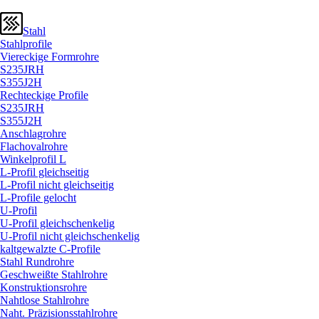
Stahl
Stahlprofile
Viereckige Formrohre
S235JRH
S355J2H
Rechteckige Profile
S235JRH
S355J2H
Anschlagrohre
Flachovalrohre
Winkelprofil L
L-Profil gleichseitig
L-Profil nicht gleichseitig
L-Profile gelocht
U-Profil
U-Profil gleichschenkelig
U-Profil nicht gleichschenkelig
kaltgewalzte C-Profile
Stahl Rundrohre
Geschweißte Stahlrohre
Konstruktionsrohre
Nahtlose Stahlrohre
Naht. Präzisionsstahlrohre