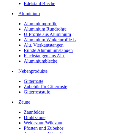
Edelstahl Bleche
Aluminium
Aluminiumprofile
Aluminium Rundrohre
U-Profile aus Aluminium
Aluminium Winkelprofile L
Alu. Vierkantstangen
Runde Aluminiumstangen
Flachstangen aus Alu.
Aluminiumbleche
Nebenprodukte
Gitterroste
Zubehör für Gitterroste
Gitterroststufe
Zäune
Zaunfelder
Drahtzäune
Weidezaun/Wildzaun
Pfosten und Zubehör