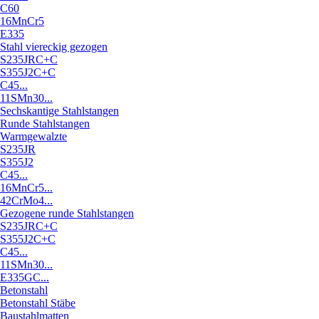
C60
16MnCr5
E335
Stahl viereckig gezogen
S235JRC+C
S355J2C+C
C45...
11SMn30...
Sechskantige Stahlstangen
Runde Stahlstangen
Warmgewalzte
S235JR
S355J2
C45...
16MnCr5...
42CrMo4...
Gezogene runde Stahlstangen
S235JRC+C
S355J2C+C
C45...
11SMn30...
E335GC...
Betonstahl
Betonstahl Stäbe
Baustahlmatten