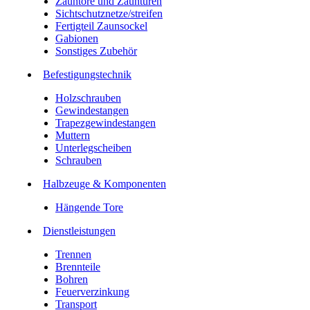
Zauntore und Zauntüren
Sichtschutznetze/streifen
Fertigteil Zaunsockel
Gabionen
Sonstiges Zubehör
Befesti­gungstechnik
Holzschrauben
Gewindestangen
Trapezgewindestangen
Muttern
Unterlegscheiben
Schrauben
Halbzeuge & Komponenten
Hängende Tore
Dienstleistungen
Trennen
Brennteile
Bohren
Feuerverzinkung
Transport