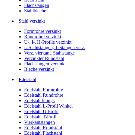
Flachstangen
Stahlbleche
Stahl verzinkt
Formrohre verzinkt
Rundrohre verzinkt
U-, I-, H-Profile verzinkt
L-Stahlstangen, T-Stangen verz.
Verz. vierkant. Stahlstange
Verzinkter Rundstahl
Flachstangen verzinkt
Bleche verzinkt
Edelstahl
Edelstahl Formrohre
Edelstahl Rundrohre
Edelstahlfittings
Edelstahl L-Profil Winkel
Edelstahl U-Profil
Edelstahl T-Profil
Vierkantstangen
Edelstahl Rundstahl
Edelstahl Flachstahl