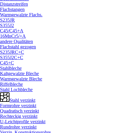
Distanzstreifen
Flachstangen
Warmgewalzte Flachs.
S235JR
S355J2
C45/
C45+A
16MnCr5/
+A
andere Qualitäten
Flachstahl gezogen
S235JRC+C
S355J2C+C
C45+C
Stahlbleche
Kaltgewalzte Bleche
Warmgewalzte Bleche
Riffelbleche
Stahl Lochbleche
Stahl verzinkt
Formrohre verzinkt
Quadratisch verzinkt
Rechteckig verzinkt
U-Leichtprofile verzinkt
Rundrohre verzinkt
Verzin. Konstruktionsrohre