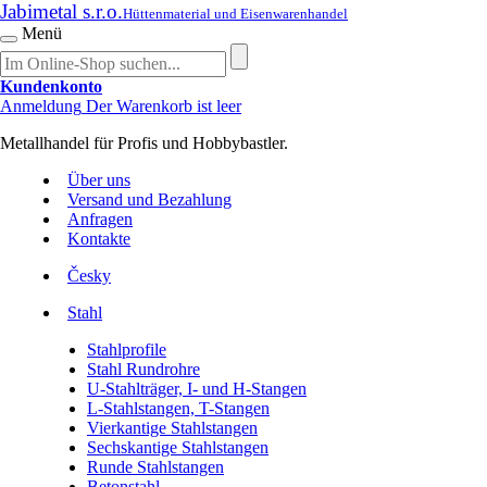
Jabimetal s.r.o.
Hüttenmaterial und Eisenwarenhandel
Menü
Kundenkonto
Anmeldung
Der Warenkorb ist leer
Metallhandel für Profis und Hobbybastler.
Über uns
Versand und Bezahlung
Anfragen
Kontakte
Česky
Stahl
Stahlprofile
Stahl Rundrohre
U-Stahlträger, I- und H-Stangen
L-Stahlstangen, T-Stangen
Vierkantige Stahlstangen
Sechskantige Stahlstangen
Runde Stahlstangen
Betonstahl