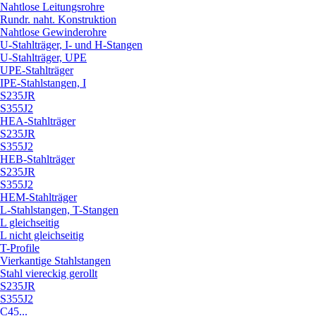
Nahtlose Leitungsrohre
Rundr. naht. Konstruktion
Nahtlose Gewinderohre
U-Stahlträger, I- und H-Stangen
U-Stahlträger, UPE
UPE-Stahlträger
IPE-Stahlstangen, I
S235JR
S355J2
HEA-Stahlträger
S235JR
S355J2
HEB-Stahlträger
S235JR
S355J2
HEM-Stahlträger
L-Stahlstangen, T-Stangen
L gleichseitig
L nicht gleichseitig
T-Profile
Vierkantige Stahlstangen
Stahl viereckig gerollt
S235JR
S355J2
C45...