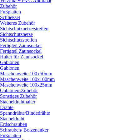
Verzinkt + PVC Anthrazit
Zubehör
Fußplatten
Schließset
Weiteres Zubehör
Sichtschutznetze/
streifen
Sichtschutznetze
Sichtschutzstreifen
Fertigteil Zaunsockel
Fertigteil Zaunsockel
Halter für Zaunsockel
Gabionen
Gabionen
Maschenweite 100x50mm
Maschenweite 100x100mm
Maschenweite 100x25mm
Gabionen-Zubehör
Sonstiges Zubehör
Stacheldrahthalter
Drähte
Spanndrähte/
Bindedrähte
Stacheldraht
Erdschrauben
Schrauben/
Bolzenanker
Fußplatten