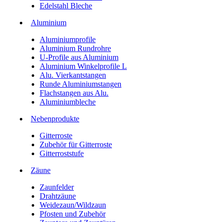
Edelstahl Bleche
Aluminium
Aluminiumprofile
Aluminium Rundrohre
U-Profile aus Aluminium
Aluminium Winkelprofile L
Alu. Vierkantstangen
Runde Aluminiumstangen
Flachstangen aus Alu.
Aluminiumbleche
Nebenprodukte
Gitterroste
Zubehör für Gitterroste
Gitterroststufe
Zäune
Zaunfelder
Drahtzäune
Weidezaun/Wildzaun
Pfosten und Zubehör