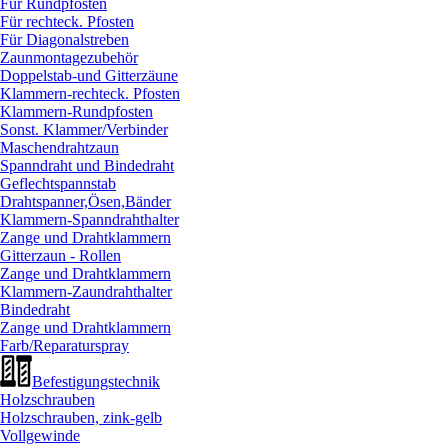
Für Rundpfosten
Für rechteck. Pfosten
Für Diagonalstreben
Zaunmontagezubehör
Doppelstab-und Gitterzäune
Klammern-rechteck. Pfosten
Klammern-Rundpfosten
Sonst. Klammer/
Verbinder
Maschendrahtzaun
Spanndraht und Bindedraht
Geflechtspannstab
Drahtspanner,Ösen,Bänder
Klammern-Spanndrahthalter
Zange und Drahtklammern
Gitterzaun - Rollen
Zange und Drahtklammern
Klammern-Zaundrahthalter
Bindedraht
Zange und Drahtklammern
Farb/
Reparaturspray
Befestigungstechnik
Holzschrauben
Holzschrauben, zink-gelb
Vollgewinde