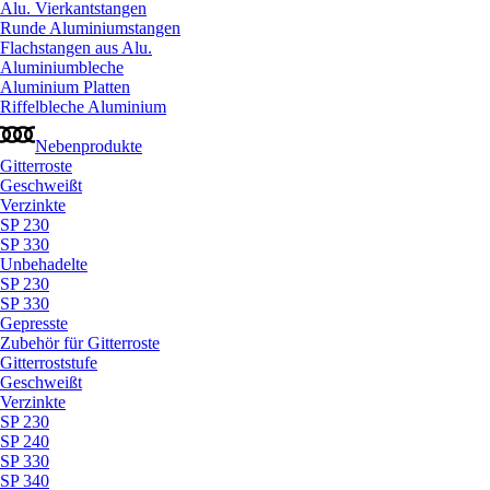
Alu. Vierkantstangen
Runde Aluminiumstangen
Flachstangen aus Alu.
Aluminiumbleche
Aluminium Platten
Riffelbleche Aluminium
Nebenprodukte
Gitterroste
Geschweißt
Verzinkte
SP 230
SP 330
Unbehadelte
SP 230
SP 330
Gepresste
Zubehör für Gitterroste
Gitterroststufe
Geschweißt
Verzinkte
SP 230
SP 240
SP 330
SP 340