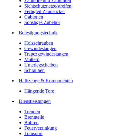
Zauntore und Zauntüren
Sichtschutznetze/streifen
Fertigteil Zaunsockel
Gabionen
Sonstiges Zubehör
Befesti­gungstechnik
Holzschrauben
Gewindestangen
Trapezgewindestangen
Muttern
Unterlegscheiben
Schrauben
Halbzeuge & Komponenten
Hängende Tore
Dienstleistungen
Trennen
Brennteile
Bohren
Feuerverzinkung
Transport