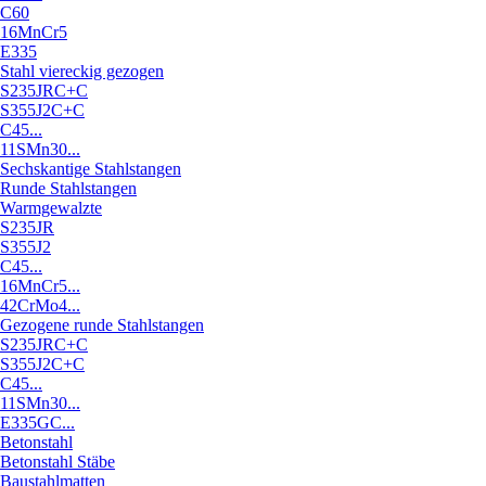
C60
16MnCr5
E335
Stahl viereckig gezogen
S235JRC+C
S355J2C+C
C45...
11SMn30...
Sechskantige Stahlstangen
Runde Stahlstangen
Warmgewalzte
S235JR
S355J2
C45...
16MnCr5...
42CrMo4...
Gezogene runde Stahlstangen
S235JRC+C
S355J2C+C
C45...
11SMn30...
E335GC...
Betonstahl
Betonstahl Stäbe
Baustahlmatten