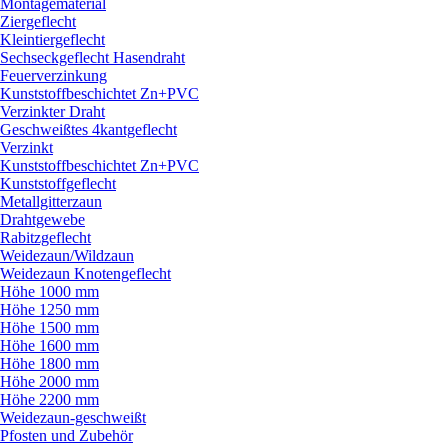
Montagematerial
Ziergeflecht
Kleintiergeflecht
Sechseckgeflecht Hasendraht
Feuerverzinkung
Kunststoffbeschichtet Zn+PVC
Verzinkter Draht
Geschweißtes 4kantgeflecht
Verzinkt
Kunststoffbeschichtet Zn+PVC
Kunststoffgeflecht
Metallgitterzaun
Drahtgewebe
Rabitzgeflecht
Weidezaun/
Wildzaun
Weidezaun Knotengeflecht
Höhe 1000 mm
Höhe 1250 mm
Höhe 1500 mm
Höhe 1600 mm
Höhe 1800 mm
Höhe 2000 mm
Höhe 2200 mm
Weidezaun-geschweißt
Pfosten und Zubehör