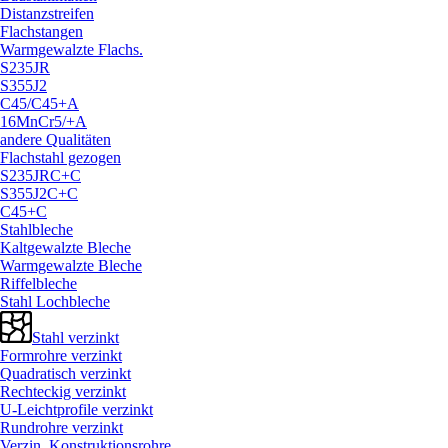
Distanzstreifen
Flachstangen
Warmgewalzte Flachs.
S235JR
S355J2
C45/
C45+A
16MnCr5/
+A
andere Qualitäten
Flachstahl gezogen
S235JRC+C
S355J2C+C
C45+C
Stahlbleche
Kaltgewalzte Bleche
Warmgewalzte Bleche
Riffelbleche
Stahl Lochbleche
Stahl verzinkt
Formrohre verzinkt
Quadratisch verzinkt
Rechteckig verzinkt
U-Leichtprofile verzinkt
Rundrohre verzinkt
Verzin. Konstruktionsrohre