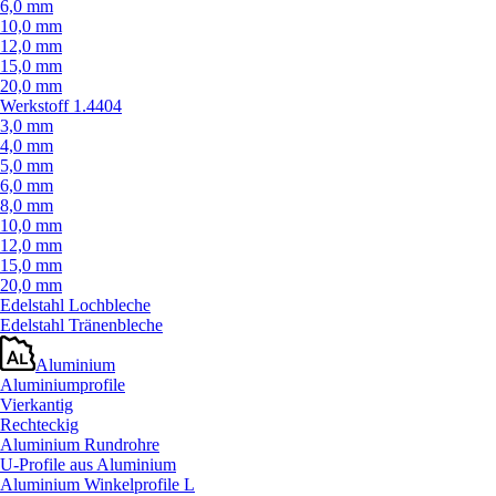
6,0 mm
10,0 mm
12,0 mm
15,0 mm
20,0 mm
Werkstoff 1.4404
3,0 mm
4,0 mm
5,0 mm
6,0 mm
8,0 mm
10,0 mm
12,0 mm
15,0 mm
20,0 mm
Edelstahl Lochbleche
Edelstahl Tränenbleche
Aluminium
Aluminiumprofile
Vierkantig
Rechteckig
Aluminium Rundrohre
U-Profile aus Aluminium
Aluminium Winkelprofile L