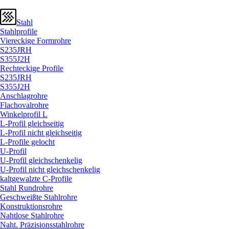
Stahl
Stahlprofile
Viereckige Formrohre
S235JRH
S355J2H
Rechteckige Profile
S235JRH
S355J2H
Anschlagrohre
Flachovalrohre
Winkelprofil L
L-Profil gleichseitig
L-Profil nicht gleichseitig
L-Profile gelocht
U-Profil
U-Profil gleichschenkelig
U-Profil nicht gleichschenkelig
kaltgewalzte C-Profile
Stahl Rundrohre
Geschweißte Stahlrohre
Konstruktionsrohre
Nahtlose Stahlrohre
Naht. Präzisionsstahlrohre