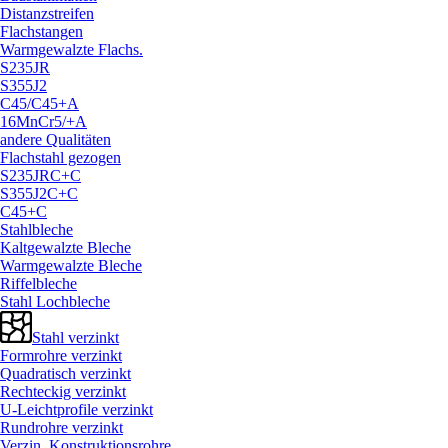
Distanzstreifen
Flachstangen
Warmgewalzte Flachs.
S235JR
S355J2
C45/
C45+A
16MnCr5/
+A
andere Qualitäten
Flachstahl gezogen
S235JRC+C
S355J2C+C
C45+C
Stahlbleche
Kaltgewalzte Bleche
Warmgewalzte Bleche
Riffelbleche
Stahl Lochbleche
Stahl verzinkt
Formrohre verzinkt
Quadratisch verzinkt
Rechteckig verzinkt
U-Leichtprofile verzinkt
Rundrohre verzinkt
Verzin. Konstruktionsrohre