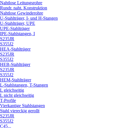
Nahtlose Leitungsrohre
Rundr. naht. Konstruktion
Nahtlose Gewinderohre
U-Stahlträger, I- und H-Stangen
U-Stahlträger, UPE
UPE-Stahlträger
IPE-Stahlstangen, I
S235JR
S355J2
HEA-Stahlträger
S235JR
S355J2
HEB-Stahlträger
S235JR
S355J2
HEM-Stahlträger
L-Stahlstangen, T-Stangen
L gleichseitig
L nicht gleichseitig
T-Profile
Vierkantige Stahlstangen
Stahl viereckig gerollt
S235JR
S355J2
C45...