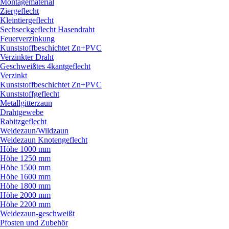
Montagematerial
Ziergeflecht
Kleintiergeflecht
Sechseckgeflecht Hasendraht
Feuerverzinkung
Kunststoffbeschichtet Zn+PVC
Verzinkter Draht
Geschweißtes 4kantgeflecht
Verzinkt
Kunststoffbeschichtet Zn+PVC
Kunststoffgeflecht
Metallgitterzaun
Drahtgewebe
Rabitzgeflecht
Weidezaun/
Wildzaun
Weidezaun Knotengeflecht
Höhe 1000 mm
Höhe 1250 mm
Höhe 1500 mm
Höhe 1600 mm
Höhe 1800 mm
Höhe 2000 mm
Höhe 2200 mm
Weidezaun-geschweißt
Pfosten und Zubehör