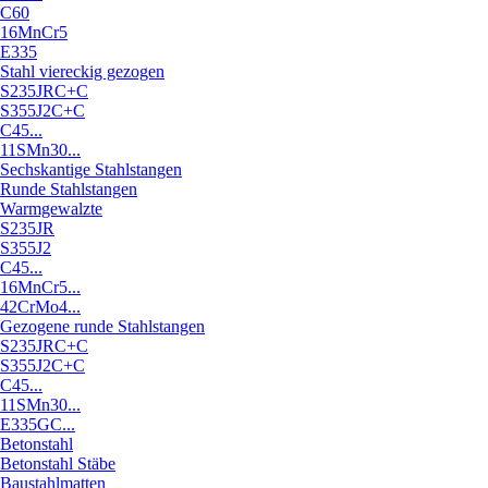
C60
16MnCr5
E335
Stahl viereckig gezogen
S235JRC+C
S355J2C+C
C45...
11SMn30...
Sechskantige Stahlstangen
Runde Stahlstangen
Warmgewalzte
S235JR
S355J2
C45...
16MnCr5...
42CrMo4...
Gezogene runde Stahlstangen
S235JRC+C
S355J2C+C
C45...
11SMn30...
E335GC...
Betonstahl
Betonstahl Stäbe
Baustahlmatten