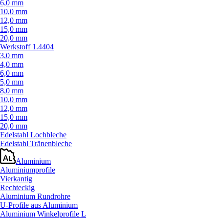
6,0 mm
10,0 mm
12,0 mm
15,0 mm
20,0 mm
Werkstoff 1.4404
3,0 mm
4,0 mm
6,0 mm
5,0 mm
8,0 mm
10,0 mm
12,0 mm
15,0 mm
20,0 mm
Edelstahl Lochbleche
Edelstahl Tränenbleche
Aluminium
Aluminiumprofile
Vierkantig
Rechteckig
Aluminium Rundrohre
U-Profile aus Aluminium
Aluminium Winkelprofile L