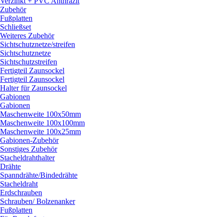
Verzinkt + PVC Anthrazit
Zubehör
Fußplatten
Schließset
Weiteres Zubehör
Sichtschutznetze/
streifen
Sichtschutznetze
Sichtschutzstreifen
Fertigteil Zaunsockel
Fertigteil Zaunsockel
Halter für Zaunsockel
Gabionen
Gabionen
Maschenweite 100x50mm
Maschenweite 100x100mm
Maschenweite 100x25mm
Gabionen-Zubehör
Sonstiges Zubehör
Stacheldrahthalter
Drähte
Spanndrähte/
Bindedrähte
Stacheldraht
Erdschrauben
Schrauben/
Bolzenanker
Fußplatten