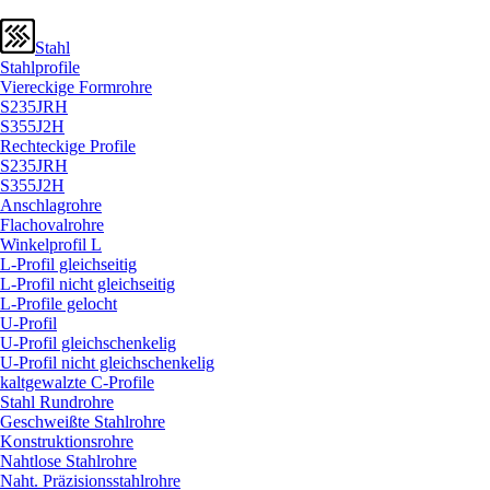
Stahl
Stahlprofile
Viereckige Formrohre
S235JRH
S355J2H
Rechteckige Profile
S235JRH
S355J2H
Anschlagrohre
Flachovalrohre
Winkelprofil L
L-Profil gleichseitig
L-Profil nicht gleichseitig
L-Profile gelocht
U-Profil
U-Profil gleichschenkelig
U-Profil nicht gleichschenkelig
kaltgewalzte C-Profile
Stahl Rundrohre
Geschweißte Stahlrohre
Konstruktionsrohre
Nahtlose Stahlrohre
Naht. Präzisionsstahlrohre