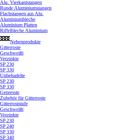
Alu. Vierkantstangen
Runde Aluminiumstangen
Flachstangen aus Alu.
Aluminiumbleche
Aluminium Platten
Riffelbleche Aluminium
Nebenprodukte
Gitterroste
Geschweißt
Verzinkte
SP 230
SP 330
Unbehadelte
SP 230
SP 330
Gepresste
Zubehör für Gitterroste
Gitterroststufe
Geschweißt
Verzinkte
SP 230
SP 240
SP 330
SP 340