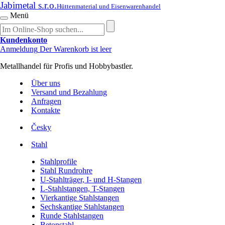
Jabimetal s.r.o.
Hüttenmaterial und Eisenwarenhandel
Menü
Kundenkonto
Anmeldung
Der Warenkorb ist leer
Metallhandel für Profis und Hobbybastler.
Über uns
Versand und Bezahlung
Anfragen
Kontakte
Česky
Stahl
Stahlprofile
Stahl Rundrohre
U-Stahlträger, I- und H-Stangen
L-Stahlstangen, T-Stangen
Vierkantige Stahlstangen
Sechskantige Stahlstangen
Runde Stahlstangen
Betonstahl