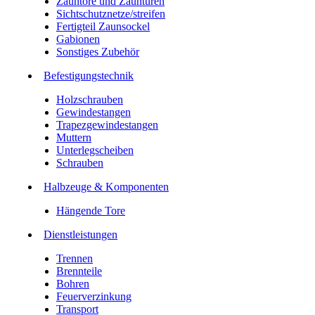
Zauntore und Zauntüren
Sichtschutznetze/streifen
Fertigteil Zaunsockel
Gabionen
Sonstiges Zubehör
Befesti­gungstechnik
Holzschrauben
Gewindestangen
Trapezgewindestangen
Muttern
Unterlegscheiben
Schrauben
Halbzeuge & Komponenten
Hängende Tore
Dienstleistungen
Trennen
Brennteile
Bohren
Feuerverzinkung
Transport