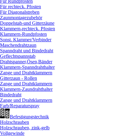
Für Rundpfosten
Für rechteck. Pfosten
Für Diagonalstreben
Zaunmontagezubehör
Doppelstab-und Gitterzäune
Klammern-rechteck. Pfosten
Klammern-Rundpfosten
Sonst. Klammer/
Verbinder
Maschendrahtzaun
Spanndraht und Bindedraht
Geflechtspannstab
Drahtspanner,Ösen,Bänder
Klammern-Spanndrahthalter
Zange und Drahtklammern
Gitterzaun - Rollen
Zange und Drahtklammern
Klammern-Zaundrahthalter
Bindedraht
Zange und Drahtklammern
Farb/
Reparaturspray
Befestigungstechnik
Holzschrauben
Holzschrauben, zink-gelb
Vollgewinde