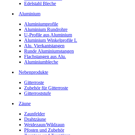
Edelstahl Bleche
Aluminium
Aluminiumprofile
Aluminium Rundrohre
U-Profile aus Aluminium
Aluminium Winkelprofile L
Alu. Vierkantstangen
Runde Aluminiumstangen
Flachstangen aus Alu.
Aluminiumbleche
Nebenprodukte
Gitterroste
Zubehör für Gitterroste
Gitterroststufe
Zäune
Zaunfelder
Drahtzäune
Weidezaun/Wildzaun
Pfosten und Zubehör