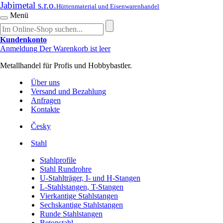
Jabimetal s.r.o.
Hüttenmaterial und Eisenwarenhandel
Menü
Kundenkonto
Anmeldung
Der Warenkorb ist leer
Metallhandel für Profis und Hobbybastler.
Über uns
Versand und Bezahlung
Anfragen
Kontakte
Česky
Stahl
Stahlprofile
Stahl Rundrohre
U-Stahlträger, I- und H-Stangen
L-Stahlstangen, T-Stangen
Vierkantige Stahlstangen
Sechskantige Stahlstangen
Runde Stahlstangen
Betonstahl