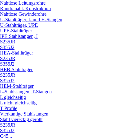
Nahtlose Leitungsrohre
Rundr. naht. Konstruktion
Nahtlose Gewinderohre
U-Stahlträger, I- und H-Stangen
U-Stahlträger, UPE
UPE-Stahlträger
IPE-Stahlstangen, I
S235JR
S355J2
HEA-Stahlträger
S235JR
S355J2
HEB-Stahlträger
S235JR
S355J2
HEM-Stahlträger
L-Stahlstangen, T-Stangen
L gleichseitig
L nicht gleichseitig
T-Profile
Vierkantige Stahlstangen
Stahl viereckig gerollt
S235JR
S355J2
C45...