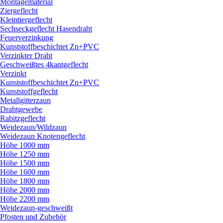
Montagematerial
Ziergeflecht
Kleintiergeflecht
Sechseckgeflecht Hasendraht
Feuerverzinkung
Kunststoffbeschichtet Zn+PVC
Verzinkter Draht
Geschweißtes 4kantgeflecht
Verzinkt
Kunststoffbeschichtet Zn+PVC
Kunststoffgeflecht
Metallgitterzaun
Drahtgewebe
Rabitzgeflecht
Weidezaun/
Wildzaun
Weidezaun Knotengeflecht
Höhe 1000 mm
Höhe 1250 mm
Höhe 1500 mm
Höhe 1600 mm
Höhe 1800 mm
Höhe 2000 mm
Höhe 2200 mm
Weidezaun-geschweißt
Pfosten und Zubehör