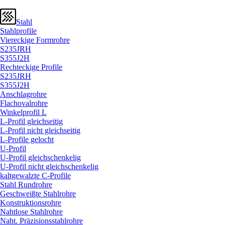
Stahl
Stahlprofile
Viereckige Formrohre
S235JRH
S355J2H
Rechteckige Profile
S235JRH
S355J2H
Anschlagrohre
Flachovalrohre
Winkelprofil L
L-Profil gleichseitig
L-Profil nicht gleichseitig
L-Profile gelocht
U-Profil
U-Profil gleichschenkelig
U-Profil nicht gleichschenkelig
kaltgewalzte C-Profile
Stahl Rundrohre
Geschweißte Stahlrohre
Konstruktionsrohre
Nahtlose Stahlrohre
Naht. Präzisionsstahlrohre