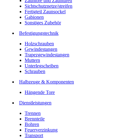
Zauntore und Zauntüren
Sichtschutznetze/streifen
Fertigteil Zaunsockel
Gabionen
Sonstiges Zubehör
Befesti­gungstechnik
Holzschrauben
Gewindestangen
Trapezgewindestangen
Muttern
Unterlegscheiben
Schrauben
Halbzeuge & Komponenten
Hängende Tore
Dienstleistungen
Trennen
Brennteile
Bohren
Feuerverzinkung
Transport