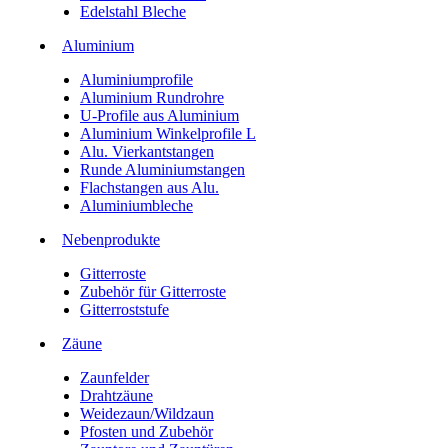
Edelstahl Bleche
Aluminium
Aluminiumprofile
Aluminium Rundrohre
U-Profile aus Aluminium
Aluminium Winkelprofile L
Alu. Vierkantstangen
Runde Aluminiumstangen
Flachstangen aus Alu.
Aluminiumbleche
Nebenprodukte
Gitterroste
Zubehör für Gitterroste
Gitterroststufe
Zäune
Zaunfelder
Drahtzäune
Weidezaun/Wildzaun
Pfosten und Zubehör