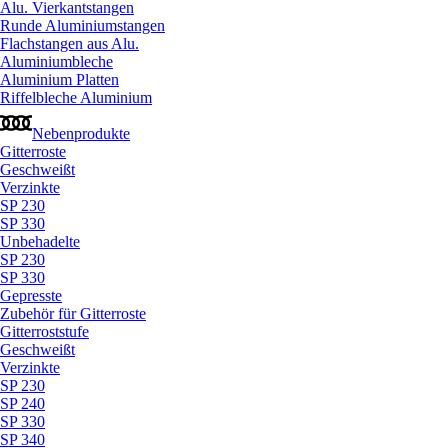
Alu. Vierkantstangen
Runde Aluminiumstangen
Flachstangen aus Alu.
Aluminiumbleche
Aluminium Platten
Riffelbleche Aluminium
Nebenprodukte
Gitterroste
Geschweißt
Verzinkte
SP 230
SP 330
Unbehadelte
SP 230
SP 330
Gepresste
Zubehör für Gitterroste
Gitterroststufe
Geschweißt
Verzinkte
SP 230
SP 240
SP 330
SP 340