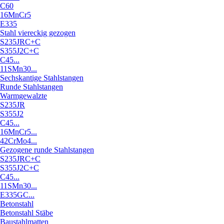
C60
16MnCr5
E335
Stahl viereckig gezogen
S235JRC+C
S355J2C+C
C45...
11SMn30...
Sechskantige Stahlstangen
Runde Stahlstangen
Warmgewalzte
S235JR
S355J2
C45...
16MnCr5...
42CrMo4...
Gezogene runde Stahlstangen
S235JRC+C
S355J2C+C
C45...
11SMn30...
E335GC...
Betonstahl
Betonstahl Stäbe
Baustahlmatten