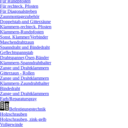
Für Rundpfosten
Für rechteck. Pfosten
Für Diagonalstreben
Zaunmontagezubehör
Doppelstab-und Gitterzäune
Klammern-rechteck. Pfosten
Klammern-Rundpfosten
Sonst. Klammer/
Verbinder
Maschendrahtzaun
Spanndraht und Bindedraht
Geflechtspannstab
Drahtspanner,Ösen,Bänder
Klammern-Spanndrahthalter
Zange und Drahtklammern
Gitterzaun - Rollen
Zange und Drahtklammern
Klammern-Zaundrahthalter
Bindedraht
Zange und Drahtklammern
Farb/
Reparaturspray
Befestigungstechnik
Holzschrauben
Holzschrauben, zink-gelb
Vollgewinde