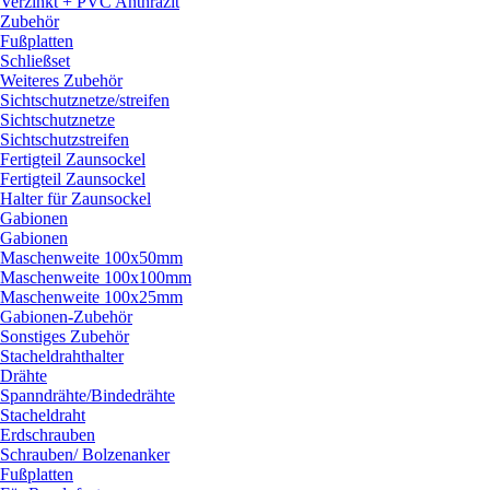
Verzinkt + PVC Anthrazit
Zubehör
Fußplatten
Schließset
Weiteres Zubehör
Sichtschutznetze/
streifen
Sichtschutznetze
Sichtschutzstreifen
Fertigteil Zaunsockel
Fertigteil Zaunsockel
Halter für Zaunsockel
Gabionen
Gabionen
Maschenweite 100x50mm
Maschenweite 100x100mm
Maschenweite 100x25mm
Gabionen-Zubehör
Sonstiges Zubehör
Stacheldrahthalter
Drähte
Spanndrähte/
Bindedrähte
Stacheldraht
Erdschrauben
Schrauben/
Bolzenanker
Fußplatten