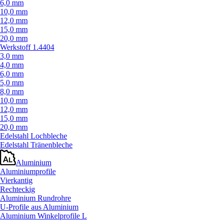
6,0 mm
10,0 mm
12,0 mm
15,0 mm
20,0 mm
Werkstoff 1.4404
3,0 mm
4,0 mm
6,0 mm
5,0 mm
8,0 mm
10,0 mm
12,0 mm
15,0 mm
20,0 mm
Edelstahl Lochbleche
Edelstahl Tränenbleche
Aluminium
Aluminiumprofile
Vierkantig
Rechteckig
Aluminium Rundrohre
U-Profile aus Aluminium
Aluminium Winkelprofile L