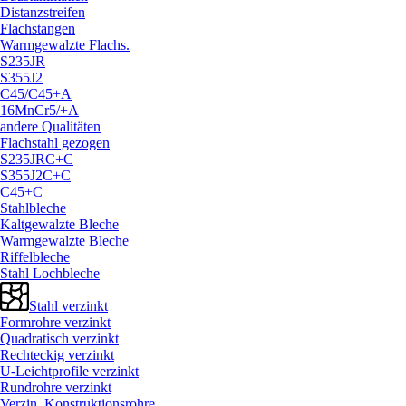
Distanzstreifen
Flachstangen
Warmgewalzte Flachs.
S235JR
S355J2
C45/
C45+A
16MnCr5/
+A
andere Qualitäten
Flachstahl gezogen
S235JRC+C
S355J2C+C
C45+C
Stahlbleche
Kaltgewalzte Bleche
Warmgewalzte Bleche
Riffelbleche
Stahl Lochbleche
Stahl verzinkt
Formrohre verzinkt
Quadratisch verzinkt
Rechteckig verzinkt
U-Leichtprofile verzinkt
Rundrohre verzinkt
Verzin. Konstruktionsrohre