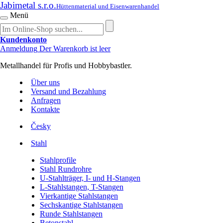
Jabimetal s.r.o.
Hüttenmaterial und Eisenwarenhandel
Menü
Kundenkonto
Anmeldung
Der Warenkorb ist leer
Metallhandel für Profis und Hobbybastler.
Über uns
Versand und Bezahlung
Anfragen
Kontakte
Česky
Stahl
Stahlprofile
Stahl Rundrohre
U-Stahlträger, I- und H-Stangen
L-Stahlstangen, T-Stangen
Vierkantige Stahlstangen
Sechskantige Stahlstangen
Runde Stahlstangen
Betonstahl