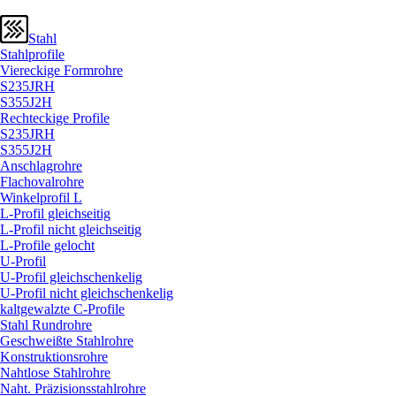
Stahl
Stahlprofile
Viereckige Formrohre
S235JRH
S355J2H
Rechteckige Profile
S235JRH
S355J2H
Anschlagrohre
Flachovalrohre
Winkelprofil L
L-Profil gleichseitig
L-Profil nicht gleichseitig
L-Profile gelocht
U-Profil
U-Profil gleichschenkelig
U-Profil nicht gleichschenkelig
kaltgewalzte C-Profile
Stahl Rundrohre
Geschweißte Stahlrohre
Konstruktionsrohre
Nahtlose Stahlrohre
Naht. Präzisionsstahlrohre