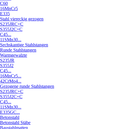
C60
16MnCr5
E335
Stahl viereckig gezogen
S235JRC+C
S355J2C+C
C45...
11SMn30...
Sechskantige Stahlstangen
Runde Stahlstangen
Warmgewalzte
S235JR
S355J2
C45...
16MnCr5...
42CrMo4...
Gezogene runde Stahlstangen
S235JRC+C
S355J2C+C
C45...
11SMn30...
E335GC...
Betonstahl
Betonstahl Stäbe
Baustahlmatten