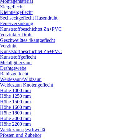
Montagematerial
Ziergeflecht
Kleintiergeflecht
Sechseckgeflecht Hasendraht
Feuerverzinkung
Kunststoffbeschichtet Zn+PVC
Verzinkter Draht
Geschweißtes 4kantgeflecht
Verzinkt
Kunststoffbeschichtet Zn+PVC
Kunststoffgeflecht
Metallgitterzaun
Drahtgewebe
Rabitzgeflecht
Weidezaun/
Wildzaun
Weidezaun Knotengeflecht
Höhe 1000 mm
Höhe 1250 mm
Höhe 1500 mm
Höhe 1600 mm
Höhe 1800 mm
Höhe 2000 mm
Höhe 2200 mm
Weidezaun-geschweißt
Pfosten und Zubehör