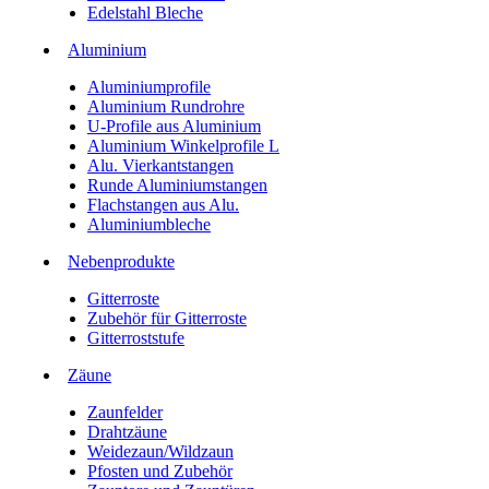
Edelstahl Bleche
Aluminium
Aluminiumprofile
Aluminium Rundrohre
U-Profile aus Aluminium
Aluminium Winkelprofile L
Alu. Vierkantstangen
Runde Aluminiumstangen
Flachstangen aus Alu.
Aluminiumbleche
Nebenprodukte
Gitterroste
Zubehör für Gitterroste
Gitterroststufe
Zäune
Zaunfelder
Drahtzäune
Weidezaun/Wildzaun
Pfosten und Zubehör