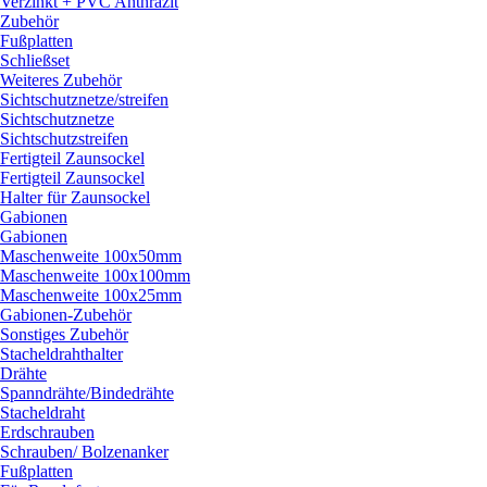
Verzinkt + PVC Anthrazit
Zubehör
Fußplatten
Schließset
Weiteres Zubehör
Sichtschutznetze/
streifen
Sichtschutznetze
Sichtschutzstreifen
Fertigteil Zaunsockel
Fertigteil Zaunsockel
Halter für Zaunsockel
Gabionen
Gabionen
Maschenweite 100x50mm
Maschenweite 100x100mm
Maschenweite 100x25mm
Gabionen-Zubehör
Sonstiges Zubehör
Stacheldrahthalter
Drähte
Spanndrähte/
Bindedrähte
Stacheldraht
Erdschrauben
Schrauben/
Bolzenanker
Fußplatten