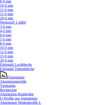
6,0 mm
10,0 mm
12,0 mm
15,0 mm
20,0 mm
Werkstoff 1.4404
3,0 mm
4,0 mm
6,0 mm
5,0 mm
8,0 mm
10,0 mm
12,0 mm
15,0 mm
20,0 mm
Edelstahl Lochbleche
Edelstahl Tränenbleche
Aluminium
Aluminiumprofile
Vierkantig
Rechteckig
Aluminium Rundrohre
U-Profile aus Aluminium
Aluminium Winkelprofile L