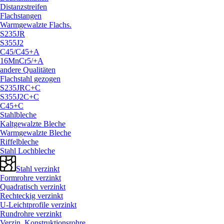
Distanzstreifen
Flachstangen
Warmgewalzte Flachs.
S235JR
S355J2
C45/
C45+A
16MnCr5/
+A
andere Qualitäten
Flachstahl gezogen
S235JRC+C
S355J2C+C
C45+C
Stahlbleche
Kaltgewalzte Bleche
Warmgewalzte Bleche
Riffelbleche
Stahl Lochbleche
Stahl verzinkt
Formrohre verzinkt
Quadratisch verzinkt
Rechteckig verzinkt
U-Leichtprofile verzinkt
Rundrohre verzinkt
Verzin. Konstruktionsrohre