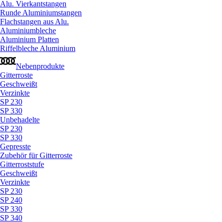
Alu. Vierkantstangen
Runde Aluminiumstangen
Flachstangen aus Alu.
Aluminiumbleche
Aluminium Platten
Riffelbleche Aluminium
Nebenprodukte
Gitterroste
Geschweißt
Verzinkte
SP 230
SP 330
Unbehadelte
SP 230
SP 330
Gepresste
Zubehör für Gitterroste
Gitterroststufe
Geschweißt
Verzinkte
SP 230
SP 240
SP 330
SP 340