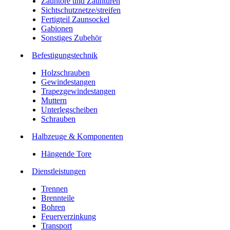
Zauntore und Zauntüren
Sichtschutznetze/streifen
Fertigteil Zaunsockel
Gabionen
Sonstiges Zubehör
Befesti­gungstechnik
Holzschrauben
Gewindestangen
Trapezgewindestangen
Muttern
Unterlegscheiben
Schrauben
Halbzeuge & Komponenten
Hängende Tore
Dienstleistungen
Trennen
Brennteile
Bohren
Feuerverzinkung
Transport