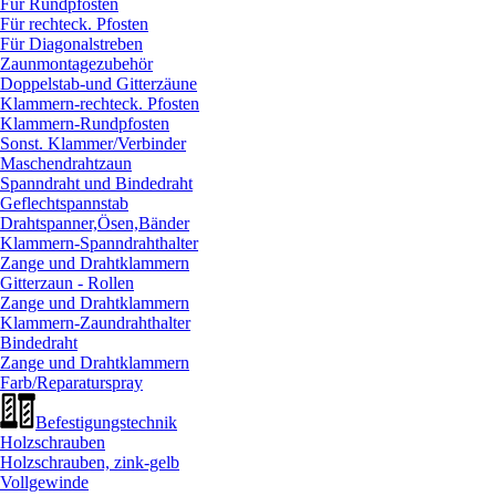
Für Rundpfosten
Für rechteck. Pfosten
Für Diagonalstreben
Zaunmontagezubehör
Doppelstab-und Gitterzäune
Klammern-rechteck. Pfosten
Klammern-Rundpfosten
Sonst. Klammer/
Verbinder
Maschendrahtzaun
Spanndraht und Bindedraht
Geflechtspannstab
Drahtspanner,Ösen,Bänder
Klammern-Spanndrahthalter
Zange und Drahtklammern
Gitterzaun - Rollen
Zange und Drahtklammern
Klammern-Zaundrahthalter
Bindedraht
Zange und Drahtklammern
Farb/
Reparaturspray
Befestigungstechnik
Holzschrauben
Holzschrauben, zink-gelb
Vollgewinde