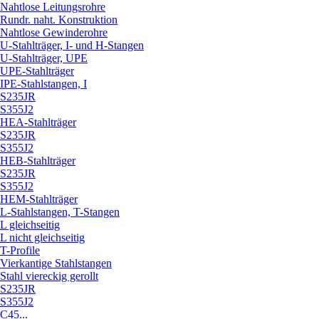
Nahtlose Leitungsrohre
Rundr. naht. Konstruktion
Nahtlose Gewinderohre
U-Stahlträger, I- und H-Stangen
U-Stahlträger, UPE
UPE-Stahlträger
IPE-Stahlstangen, I
S235JR
S355J2
HEA-Stahlträger
S235JR
S355J2
HEB-Stahlträger
S235JR
S355J2
HEM-Stahlträger
L-Stahlstangen, T-Stangen
L gleichseitig
L nicht gleichseitig
T-Profile
Vierkantige Stahlstangen
Stahl viereckig gerollt
S235JR
S355J2
C45...