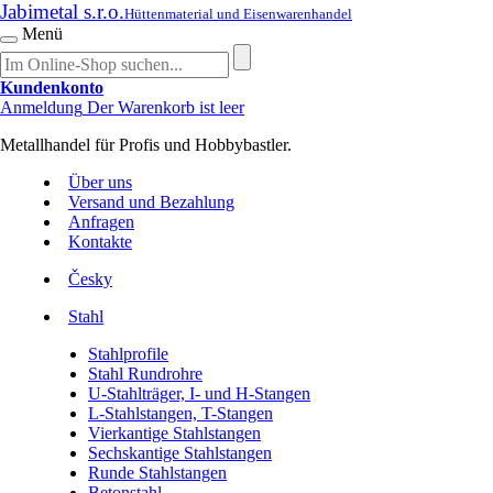
Jabimetal s.r.o.
Hüttenmaterial und Eisenwarenhandel
Menü
Kundenkonto
Anmeldung
Der Warenkorb ist leer
Metallhandel für Profis und Hobbybastler.
Über uns
Versand und Bezahlung
Anfragen
Kontakte
Česky
Stahl
Stahlprofile
Stahl Rundrohre
U-Stahlträger, I- und H-Stangen
L-Stahlstangen, T-Stangen
Vierkantige Stahlstangen
Sechskantige Stahlstangen
Runde Stahlstangen
Betonstahl