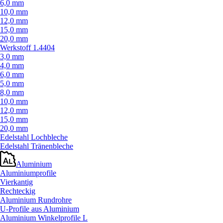
6,0 mm
10,0 mm
12,0 mm
15,0 mm
20,0 mm
Werkstoff 1.4404
3,0 mm
4,0 mm
6,0 mm
5,0 mm
8,0 mm
10,0 mm
12,0 mm
15,0 mm
20,0 mm
Edelstahl Lochbleche
Edelstahl Tränenbleche
Aluminium
Aluminiumprofile
Vierkantig
Rechteckig
Aluminium Rundrohre
U-Profile aus Aluminium
Aluminium Winkelprofile L