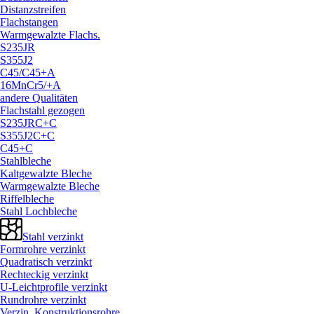
Distanzstreifen
Flachstangen
Warmgewalzte Flachs.
S235JR
S355J2
C45/
C45+A
16MnCr5/
+A
andere Qualitäten
Flachstahl gezogen
S235JRC+C
S355J2C+C
C45+C
Stahlbleche
Kaltgewalzte Bleche
Warmgewalzte Bleche
Riffelbleche
Stahl Lochbleche
Stahl verzinkt
Formrohre verzinkt
Quadratisch verzinkt
Rechteckig verzinkt
U-Leichtprofile verzinkt
Rundrohre verzinkt
Verzin. Konstruktionsrohre