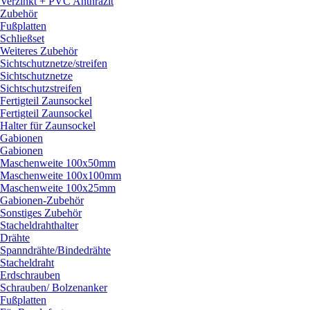
Verzinkt + PVC Anthrazit
Zubehör
Fußplatten
Schließset
Weiteres Zubehör
Sichtschutznetze/
streifen
Sichtschutznetze
Sichtschutzstreifen
Fertigteil Zaunsockel
Fertigteil Zaunsockel
Halter für Zaunsockel
Gabionen
Gabionen
Maschenweite 100x50mm
Maschenweite 100x100mm
Maschenweite 100x25mm
Gabionen-Zubehör
Sonstiges Zubehör
Stacheldrahthalter
Drähte
Spanndrähte/
Bindedrähte
Stacheldraht
Erdschrauben
Schrauben/
Bolzenanker
Fußplatten