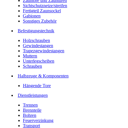
Zauntore und Zauntüren
Sichtschutznetze/streifen
Fertigteil Zaunsockel
Gabionen
Sonstiges Zubehör
Befesti­gungstechnik
Holzschrauben
Gewindestangen
Trapezgewindestangen
Muttern
Unterlegscheiben
Schrauben
Halbzeuge & Komponenten
Hängende Tore
Dienstleistungen
Trennen
Brennteile
Bohren
Feuerverzinkung
Transport