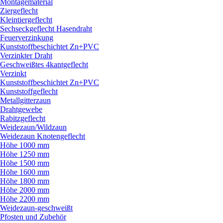
Montagematerial
Ziergeflecht
Kleintiergeflecht
Sechseckgeflecht Hasendraht
Feuerverzinkung
Kunststoffbeschichtet Zn+PVC
Verzinkter Draht
Geschweißtes 4kantgeflecht
Verzinkt
Kunststoffbeschichtet Zn+PVC
Kunststoffgeflecht
Metallgitterzaun
Drahtgewebe
Rabitzgeflecht
Weidezaun/
Wildzaun
Weidezaun Knotengeflecht
Höhe 1000 mm
Höhe 1250 mm
Höhe 1500 mm
Höhe 1600 mm
Höhe 1800 mm
Höhe 2000 mm
Höhe 2200 mm
Weidezaun-geschweißt
Pfosten und Zubehör