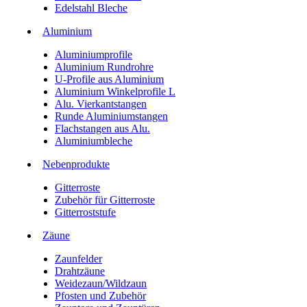
Edelstahl Bleche
Aluminium
Aluminiumprofile
Aluminium Rundrohre
U-Profile aus Aluminium
Aluminium Winkelprofile L
Alu. Vierkantstangen
Runde Aluminiumstangen
Flachstangen aus Alu.
Aluminiumbleche
Nebenprodukte
Gitterroste
Zubehör für Gitterroste
Gitterroststufe
Zäune
Zaunfelder
Drahtzäune
Weidezaun/Wildzaun
Pfosten und Zubehör