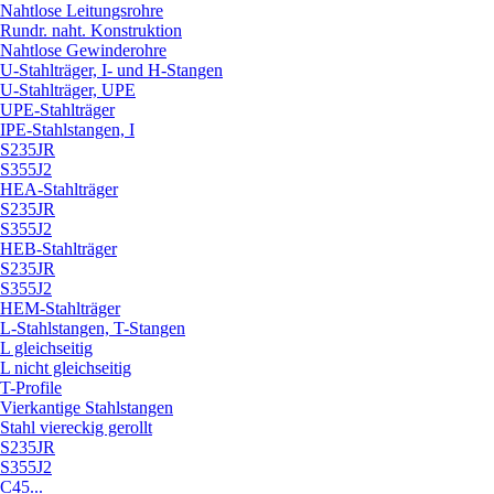
Nahtlose Leitungsrohre
Rundr. naht. Konstruktion
Nahtlose Gewinderohre
U-Stahlträger, I- und H-Stangen
U-Stahlträger, UPE
UPE-Stahlträger
IPE-Stahlstangen, I
S235JR
S355J2
HEA-Stahlträger
S235JR
S355J2
HEB-Stahlträger
S235JR
S355J2
HEM-Stahlträger
L-Stahlstangen, T-Stangen
L gleichseitig
L nicht gleichseitig
T-Profile
Vierkantige Stahlstangen
Stahl viereckig gerollt
S235JR
S355J2
C45...