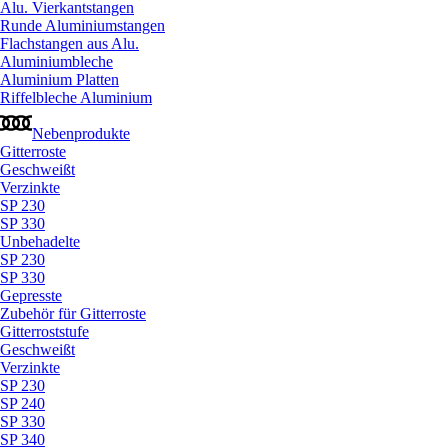
Alu. Vierkantstangen
Runde Aluminiumstangen
Flachstangen aus Alu.
Aluminiumbleche
Aluminium Platten
Riffelbleche Aluminium
Nebenprodukte
Gitterroste
Geschweißt
Verzinkte
SP 230
SP 330
Unbehadelte
SP 230
SP 330
Gepresste
Zubehör für Gitterroste
Gitterroststufe
Geschweißt
Verzinkte
SP 230
SP 240
SP 330
SP 340