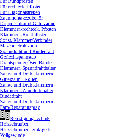
Für Rundpfosten
Für rechteck. Pfosten
Für Diagonalstreben
Zaunmontagezubehör
Doppelstab-und Gitterzäune
Klammern-rechteck. Pfosten
Klammern-Rundpfosten
Sonst. Klammer/
Verbinder
Maschendrahtzaun
Spanndraht und Bindedraht
Geflechtspannstab
Drahtspanner,Ösen,Bänder
Klammern-Spanndrahthalter
Zange und Drahtklammern
Gitterzaun - Rollen
Zange und Drahtklammern
Klammern-Zaundrahthalter
Bindedraht
Zange und Drahtklammern
Farb/
Reparaturspray
Befestigungstechnik
Holzschrauben
Holzschrauben, zink-gelb
Vollgewinde