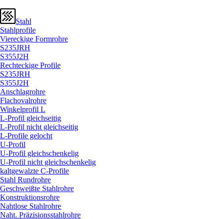
Stahl
Stahlprofile
Viereckige Formrohre
S235JRH
S355J2H
Rechteckige Profile
S235JRH
S355J2H
Anschlagrohre
Flachovalrohre
Winkelprofil L
L-Profil gleichseitig
L-Profil nicht gleichseitig
L-Profile gelocht
U-Profil
U-Profil gleichschenkelig
U-Profil nicht gleichschenkelig
kaltgewalzte C-Profile
Stahl Rundrohre
Geschweißte Stahlrohre
Konstruktionsrohre
Nahtlose Stahlrohre
Naht. Präzisionsstahlrohre