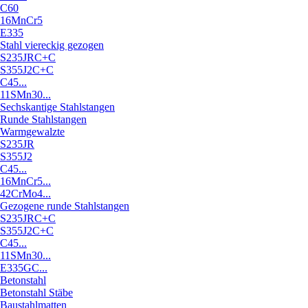
C60
16MnCr5
E335
Stahl viereckig gezogen
S235JRC+C
S355J2C+C
C45...
11SMn30...
Sechskantige Stahlstangen
Runde Stahlstangen
Warmgewalzte
S235JR
S355J2
C45...
16MnCr5...
42CrMo4...
Gezogene runde Stahlstangen
S235JRC+C
S355J2C+C
C45...
11SMn30...
E335GC...
Betonstahl
Betonstahl Stäbe
Baustahlmatten