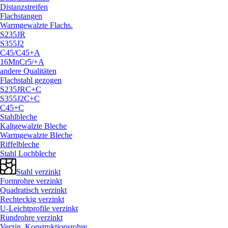
Distanzstreifen
Flachstangen
Warmgewalzte Flachs.
S235JR
S355J2
C45/
C45+A
16MnCr5/
+A
andere Qualitäten
Flachstahl gezogen
S235JRC+C
S355J2C+C
C45+C
Stahlbleche
Kaltgewalzte Bleche
Warmgewalzte Bleche
Riffelbleche
Stahl Lochbleche
Stahl verzinkt
Formrohre verzinkt
Quadratisch verzinkt
Rechteckig verzinkt
U-Leichtprofile verzinkt
Rundrohre verzinkt
Verzin. Konstruktionsrohre