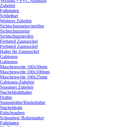
Verzinkt + PVC Anthrazit
Zubehör
Fußplatten
Schließset
Weiteres Zubehör
Sichtschutznetze/
streifen
Sichtschutznetze
Sichtschutzstreifen
Fertigteil Zaunsockel
Fertigteil Zaunsockel
Halter für Zaunsockel
Gabionen
Gabionen
Maschenweite 100x50mm
Maschenweite 100x100mm
Maschenweite 100x25mm
Gabionen-Zubehör
Sonstiges Zubehör
Stacheldrahthalter
Drähte
Spanndrähte/
Bindedrähte
Stacheldraht
Erdschrauben
Schrauben/
Bolzenanker
Fußplatten