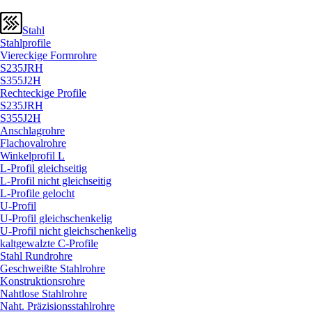
Stahl
Stahlprofile
Viereckige Formrohre
S235JRH
S355J2H
Rechteckige Profile
S235JRH
S355J2H
Anschlagrohre
Flachovalrohre
Winkelprofil L
L-Profil gleichseitig
L-Profil nicht gleichseitig
L-Profile gelocht
U-Profil
U-Profil gleichschenkelig
U-Profil nicht gleichschenkelig
kaltgewalzte C-Profile
Stahl Rundrohre
Geschweißte Stahlrohre
Konstruktionsrohre
Nahtlose Stahlrohre
Naht. Präzisionsstahlrohre