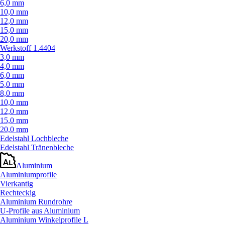
6,0 mm
10,0 mm
12,0 mm
15,0 mm
20,0 mm
Werkstoff 1.4404
3,0 mm
4,0 mm
6,0 mm
5,0 mm
8,0 mm
10,0 mm
12,0 mm
15,0 mm
20,0 mm
Edelstahl Lochbleche
Edelstahl Tränenbleche
Aluminium
Aluminiumprofile
Vierkantig
Rechteckig
Aluminium Rundrohre
U-Profile aus Aluminium
Aluminium Winkelprofile L