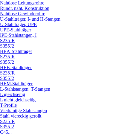
Nahtlose Leitungsrohre
Rundr. naht. Konstruktion
Nahtlose Gewinderohre
U-Stahlträger, I- und H-Stangen
U-Stahlträger, UPE
UPE-Stahlträger
IPE-Stahlstangen, I
S235JR
S355J2
HEA-Stahlträger
S235JR
S355J2
HEB-Stahlträger
S235JR
S355J2
HEM-Stahlträger
L-Stahlstangen, T-Stangen
L gleichseitig
L nicht gleichseitig
T-Profile
Vierkantige Stahlstangen
Stahl viereckig gerollt
S235JR
S355J2
C45...