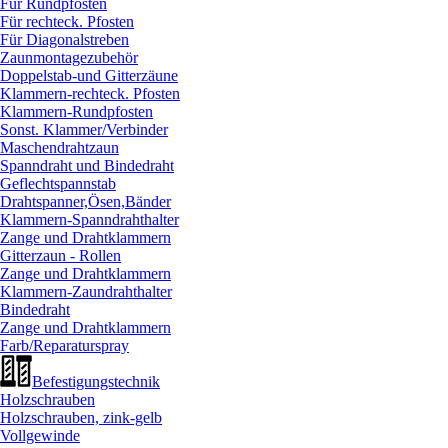
Für Rundpfosten
Für rechteck. Pfosten
Für Diagonalstreben
Zaunmontagezubehör
Doppelstab-und Gitterzäune
Klammern-rechteck. Pfosten
Klammern-Rundpfosten
Sonst. Klammer/
Verbinder
Maschendrahtzaun
Spanndraht und Bindedraht
Geflechtspannstab
Drahtspanner,Ösen,Bänder
Klammern-Spanndrahthalter
Zange und Drahtklammern
Gitterzaun - Rollen
Zange und Drahtklammern
Klammern-Zaundrahthalter
Bindedraht
Zange und Drahtklammern
Farb/
Reparaturspray
Befestigungstechnik
Holzschrauben
Holzschrauben, zink-gelb
Vollgewinde