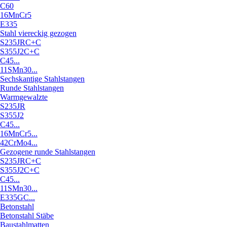
C60
16MnCr5
E335
Stahl viereckig gezogen
S235JRC+C
S355J2C+C
C45...
11SMn30...
Sechskantige Stahlstangen
Runde Stahlstangen
Warmgewalzte
S235JR
S355J2
C45...
16MnCr5...
42CrMo4...
Gezogene runde Stahlstangen
S235JRC+C
S355J2C+C
C45...
11SMn30...
E335GC...
Betonstahl
Betonstahl Stäbe
Baustahlmatten