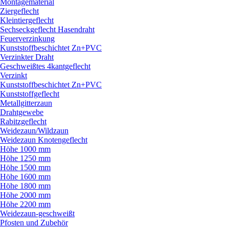
Montagematerial
Ziergeflecht
Kleintiergeflecht
Sechseckgeflecht Hasendraht
Feuerverzinkung
Kunststoffbeschichtet Zn+PVC
Verzinkter Draht
Geschweißtes 4kantgeflecht
Verzinkt
Kunststoffbeschichtet Zn+PVC
Kunststoffgeflecht
Metallgitterzaun
Drahtgewebe
Rabitzgeflecht
Weidezaun/
Wildzaun
Weidezaun Knotengeflecht
Höhe 1000 mm
Höhe 1250 mm
Höhe 1500 mm
Höhe 1600 mm
Höhe 1800 mm
Höhe 2000 mm
Höhe 2200 mm
Weidezaun-geschweißt
Pfosten und Zubehör