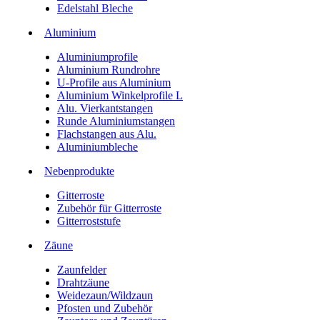
Edelstahl Bleche
Aluminium
Aluminiumprofile
Aluminium Rundrohre
U-Profile aus Aluminium
Aluminium Winkelprofile L
Alu. Vierkantstangen
Runde Aluminiumstangen
Flachstangen aus Alu.
Aluminiumbleche
Nebenprodukte
Gitterroste
Zubehör für Gitterroste
Gitterroststufe
Zäune
Zaunfelder
Drahtzäune
Weidezaun/Wildzaun
Pfosten und Zubehör