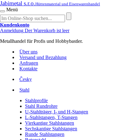
Jabimetal s.r.o.
Hüttenmaterial und Eisenwarenhandel
Menü
Kundenkonto
Anmeldung
Der Warenkorb ist leer
Metallhandel für Profis und Hobbybastler.
Über uns
Versand und Bezahlung
Anfragen
Kontakte
Česky
Stahl
Stahlprofile
Stahl Rundrohre
U-Stahlträger, I- und H-Stangen
L-Stahlstangen, T-Stangen
Vierkantige Stahlstangen
Sechskantige Stahlstangen
Runde Stahlstangen
Betonstahl