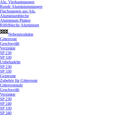
Alu. Vierkantstangen
Runde Aluminiumstangen
Flachstangen aus Alu.
Aluminiumbleche
Aluminium Platten
Riffelbleche Aluminium
Nebenprodukte
Gitterroste
Geschweißt
Verzinkte
SP 230
SP 330
Unbehadelte
SP 230
SP 330
Gepresste
Zubehör für Gitterroste
Gitterroststufe
Geschweißt
Verzinkte
SP 230
SP 240
SP 330
SP 340