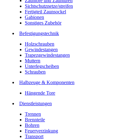
Zauntore und Zauntüren
Sichtschutznetze/streifen
Fertigteil Zaunsockel
Gabionen
Sonstiges Zubehör
Befesti­gungstechnik
Holzschrauben
Gewindestangen
Trapezgewindestangen
Muttern
Unterlegscheiben
Schrauben
Halbzeuge & Komponenten
Hängende Tore
Dienstleistungen
Trennen
Brennteile
Bohren
Feuerverzinkung
Transport