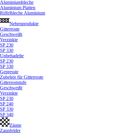
Aluminiumbleche
Aluminium Platten
Riffelbleche Aluminium
Nebenprodukte
Gitterroste
Geschweißt
Verzinkte
SP 230
SP 330
Unbehadelte
SP 230
SP 330
Gepresste
Zubehör für Gitterroste
Gitterroststufe
Geschweißt
Verzinkte
SP 230
SP 240
SP 330
SP 340
Zäune
Zaunfelder