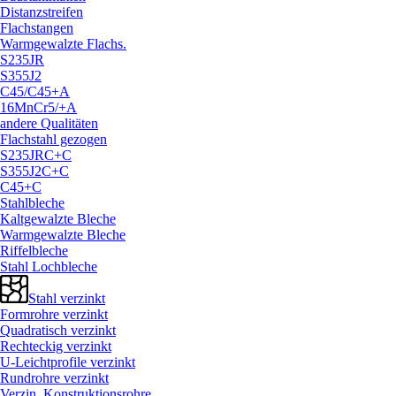
Distanzstreifen
Flachstangen
Warmgewalzte Flachs.
S235JR
S355J2
C45/
C45+A
16MnCr5/
+A
andere Qualitäten
Flachstahl gezogen
S235JRC+C
S355J2C+C
C45+C
Stahlbleche
Kaltgewalzte Bleche
Warmgewalzte Bleche
Riffelbleche
Stahl Lochbleche
Stahl verzinkt
Formrohre verzinkt
Quadratisch verzinkt
Rechteckig verzinkt
U-Leichtprofile verzinkt
Rundrohre verzinkt
Verzin. Konstruktionsrohre