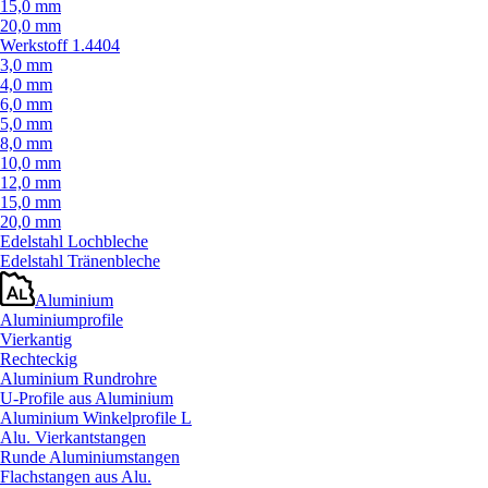
15,0 mm
20,0 mm
Werkstoff 1.4404
3,0 mm
4,0 mm
6,0 mm
5,0 mm
8,0 mm
10,0 mm
12,0 mm
15,0 mm
20,0 mm
Edelstahl Lochbleche
Edelstahl Tränenbleche
Aluminium
Aluminiumprofile
Vierkantig
Rechteckig
Aluminium Rundrohre
U-Profile aus Aluminium
Aluminium Winkelprofile L
Alu. Vierkantstangen
Runde Aluminiumstangen
Flachstangen aus Alu.