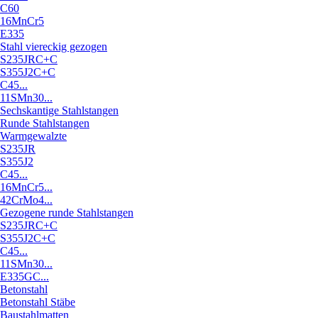
C60
16MnCr5
E335
Stahl viereckig gezogen
S235JRC+C
S355J2C+C
C45...
11SMn30...
Sechskantige Stahlstangen
Runde Stahlstangen
Warmgewalzte
S235JR
S355J2
C45...
16MnCr5...
42CrMo4...
Gezogene runde Stahlstangen
S235JRC+C
S355J2C+C
C45...
11SMn30...
E335GC...
Betonstahl
Betonstahl Stäbe
Baustahlmatten