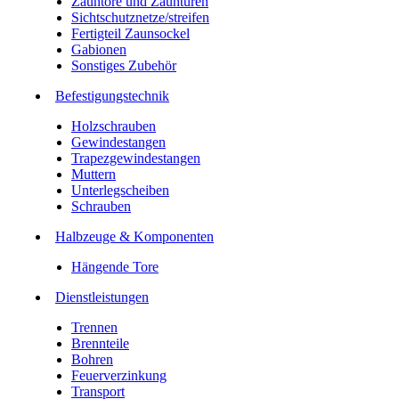
Zauntore und Zauntüren
Sichtschutznetze/streifen
Fertigteil Zaunsockel
Gabionen
Sonstiges Zubehör
Befesti­gungstechnik
Holzschrauben
Gewindestangen
Trapezgewindestangen
Muttern
Unterlegscheiben
Schrauben
Halbzeuge & Komponenten
Hängende Tore
Dienstleistungen
Trennen
Brennteile
Bohren
Feuerverzinkung
Transport