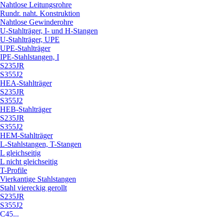
Nahtlose Leitungsrohre
Rundr. naht. Konstruktion
Nahtlose Gewinderohre
U-Stahlträger, I- und H-Stangen
U-Stahlträger, UPE
UPE-Stahlträger
IPE-Stahlstangen, I
S235JR
S355J2
HEA-Stahlträger
S235JR
S355J2
HEB-Stahlträger
S235JR
S355J2
HEM-Stahlträger
L-Stahlstangen, T-Stangen
L gleichseitig
L nicht gleichseitig
T-Profile
Vierkantige Stahlstangen
Stahl viereckig gerollt
S235JR
S355J2
C45...