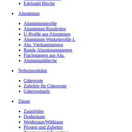
Edelstahl Bleche
Aluminium
Aluminiumprofile
Aluminium Rundrohre
U-Profile aus Aluminium
Aluminium Winkelprofile L
Alu. Vierkantstangen
Runde Aluminiumstangen
Flachstangen aus Alu.
Aluminiumbleche
Nebenprodukte
Gitterroste
Zubehör für Gitterroste
Gitterroststufe
Zäune
Zaunfelder
Drahtzäune
Weidezaun/Wildzaun
Pfosten und Zubehör