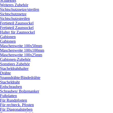
Schließset
Weiteres Zubehör
Sichtschutznetze/
streifen
Sichtschutznetze
Sichtschutzstreifen
Fertigteil Zaunsockel
Fertigteil Zaunsockel
Halter für Zaunsockel
Gabionen
Gabionen
Maschenweite 100x50mm
Maschenweite 100x100mm
Maschenweite 100x25mm
Gabionen-Zubehör
Sonstiges Zubehör
Stacheldrahthalter
Drähte
Spanndrähte/
Bindedrähte
Stacheldraht
Erdschrauben
Schrauben/
Bolzenanker
Fußplatten
Für Rundpfosten
Für rechteck. Pfosten
Für Diagonalstreben