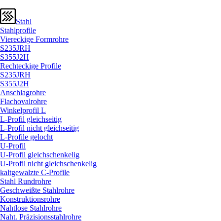
Stahl
Stahlprofile
Viereckige Formrohre
S235JRH
S355J2H
Rechteckige Profile
S235JRH
S355J2H
Anschlagrohre
Flachovalrohre
Winkelprofil L
L-Profil gleichseitig
L-Profil nicht gleichseitig
L-Profile gelocht
U-Profil
U-Profil gleichschenkelig
U-Profil nicht gleichschenkelig
kaltgewalzte C-Profile
Stahl Rundrohre
Geschweißte Stahlrohre
Konstruktionsrohre
Nahtlose Stahlrohre
Naht. Präzisionsstahlrohre