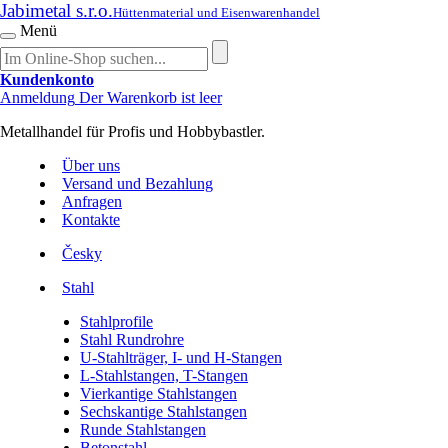
Jabimetal s.r.o.
Hüttenmaterial und Eisenwarenhandel
Menü
Kundenkonto
Anmeldung
Der Warenkorb ist leer
Metallhandel für Profis und Hobbybastler.
Über uns
Versand und Bezahlung
Anfragen
Kontakte
Česky
Stahl
Stahlprofile
Stahl Rundrohre
U-Stahlträger, I- und H-Stangen
L-Stahlstangen, T-Stangen
Vierkantige Stahlstangen
Sechskantige Stahlstangen
Runde Stahlstangen
Betonstahl