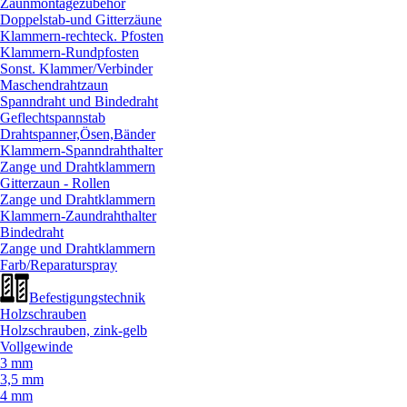
Zaunmontagezubehör
Doppelstab-und Gitterzäune
Klammern-rechteck. Pfosten
Klammern-Rundpfosten
Sonst. Klammer/
Verbinder
Maschendrahtzaun
Spanndraht und Bindedraht
Geflechtspannstab
Drahtspanner,Ösen,Bänder
Klammern-Spanndrahthalter
Zange und Drahtklammern
Gitterzaun - Rollen
Zange und Drahtklammern
Klammern-Zaundrahthalter
Bindedraht
Zange und Drahtklammern
Farb/
Reparaturspray
Befestigungstechnik
Holzschrauben
Holzschrauben, zink-gelb
Vollgewinde
3 mm
3,5 mm
4 mm