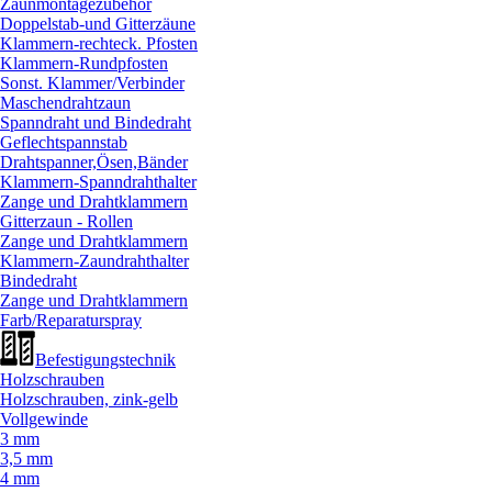
Zaunmontagezubehör
Doppelstab-und Gitterzäune
Klammern-rechteck. Pfosten
Klammern-Rundpfosten
Sonst. Klammer/
Verbinder
Maschendrahtzaun
Spanndraht und Bindedraht
Geflechtspannstab
Drahtspanner,Ösen,Bänder
Klammern-Spanndrahthalter
Zange und Drahtklammern
Gitterzaun - Rollen
Zange und Drahtklammern
Klammern-Zaundrahthalter
Bindedraht
Zange und Drahtklammern
Farb/
Reparaturspray
Befestigungstechnik
Holzschrauben
Holzschrauben, zink-gelb
Vollgewinde
3 mm
3,5 mm
4 mm