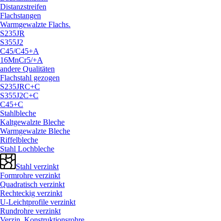
Distanzstreifen
Flachstangen
Warmgewalzte Flachs.
S235JR
S355J2
C45/
C45+A
16MnCr5/
+A
andere Qualitäten
Flachstahl gezogen
S235JRC+C
S355J2C+C
C45+C
Stahlbleche
Kaltgewalzte Bleche
Warmgewalzte Bleche
Riffelbleche
Stahl Lochbleche
Stahl verzinkt
Formrohre verzinkt
Quadratisch verzinkt
Rechteckig verzinkt
U-Leichtprofile verzinkt
Rundrohre verzinkt
Verzin. Konstruktionsrohre