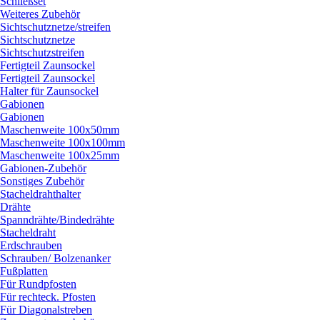
Schließset
Weiteres Zubehör
Sichtschutznetze/
streifen
Sichtschutznetze
Sichtschutzstreifen
Fertigteil Zaunsockel
Fertigteil Zaunsockel
Halter für Zaunsockel
Gabionen
Gabionen
Maschenweite 100x50mm
Maschenweite 100x100mm
Maschenweite 100x25mm
Gabionen-Zubehör
Sonstiges Zubehör
Stacheldrahthalter
Drähte
Spanndrähte/
Bindedrähte
Stacheldraht
Erdschrauben
Schrauben/
Bolzenanker
Fußplatten
Für Rundpfosten
Für rechteck. Pfosten
Für Diagonalstreben