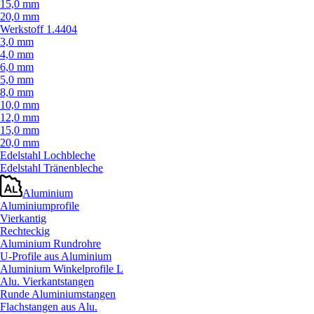
15,0 mm
20,0 mm
Werkstoff 1.4404
3,0 mm
4,0 mm
6,0 mm
5,0 mm
8,0 mm
10,0 mm
12,0 mm
15,0 mm
20,0 mm
Edelstahl Lochbleche
Edelstahl Tränenbleche
Aluminium
Aluminiumprofile
Vierkantig
Rechteckig
Aluminium Rundrohre
U-Profile aus Aluminium
Aluminium Winkelprofile L
Alu. Vierkantstangen
Runde Aluminiumstangen
Flachstangen aus Alu.