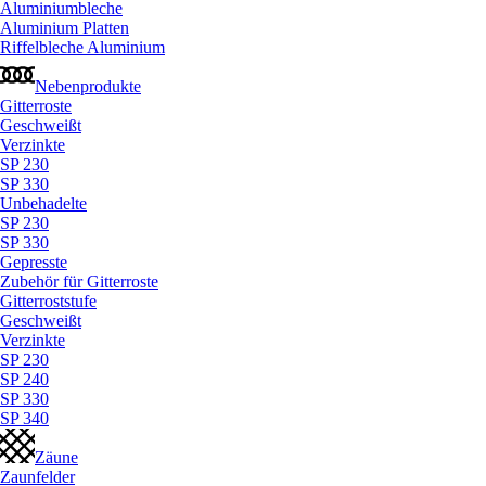
Aluminiumbleche
Aluminium Platten
Riffelbleche Aluminium
Nebenprodukte
Gitterroste
Geschweißt
Verzinkte
SP 230
SP 330
Unbehadelte
SP 230
SP 330
Gepresste
Zubehör für Gitterroste
Gitterroststufe
Geschweißt
Verzinkte
SP 230
SP 240
SP 330
SP 340
Zäune
Zaunfelder