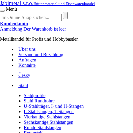
Jabimetal s.r.o.
Hüttenmaterial und Eisenwarenhandel
Menü
Kundenkonto
Anmeldung
Der Warenkorb ist leer
Metallhandel für Profis und Hobbybastler.
Über uns
Versand und Bezahlung
Anfragen
Kontakte
Česky
Stahl
Stahlprofile
Stahl Rundrohre
U-Stahlträger, I- und H-Stangen
L-Stahlstangen, T-Stangen
Vierkantige Stahlstangen
Sechskantige Stahlstangen
Runde Stahlstangen
Betonstahl