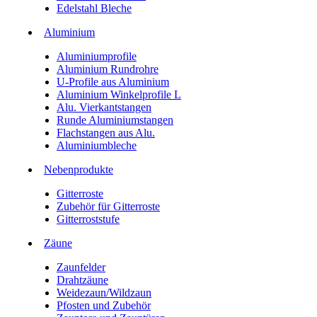
Edelstahl Bleche
Aluminium
Aluminiumprofile
Aluminium Rundrohre
U-Profile aus Aluminium
Aluminium Winkelprofile L
Alu. Vierkantstangen
Runde Aluminiumstangen
Flachstangen aus Alu.
Aluminiumbleche
Nebenprodukte
Gitterroste
Zubehör für Gitterroste
Gitterroststufe
Zäune
Zaunfelder
Drahtzäune
Weidezaun/Wildzaun
Pfosten und Zubehör