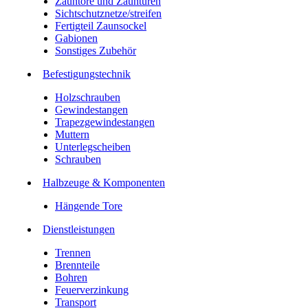
Zauntore und Zauntüren
Sichtschutznetze/streifen
Fertigteil Zaunsockel
Gabionen
Sonstiges Zubehör
Befesti­gungstechnik
Holzschrauben
Gewindestangen
Trapezgewindestangen
Muttern
Unterlegscheiben
Schrauben
Halbzeuge & Komponenten
Hängende Tore
Dienstleistungen
Trennen
Brennteile
Bohren
Feuerverzinkung
Transport