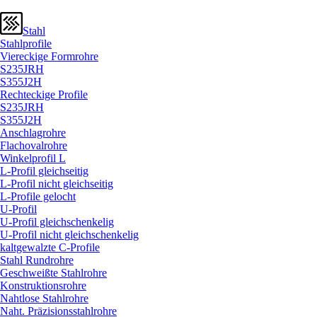
Stahl
Stahlprofile
Viereckige Formrohre
S235JRH
S355J2H
Rechteckige Profile
S235JRH
S355J2H
Anschlagrohre
Flachovalrohre
Winkelprofil L
L-Profil gleichseitig
L-Profil nicht gleichseitig
L-Profile gelocht
U-Profil
U-Profil gleichschenkelig
U-Profil nicht gleichschenkelig
kaltgewalzte C-Profile
Stahl Rundrohre
Geschweißte Stahlrohre
Konstruktionsrohre
Nahtlose Stahlrohre
Naht. Präzisionsstahlrohre