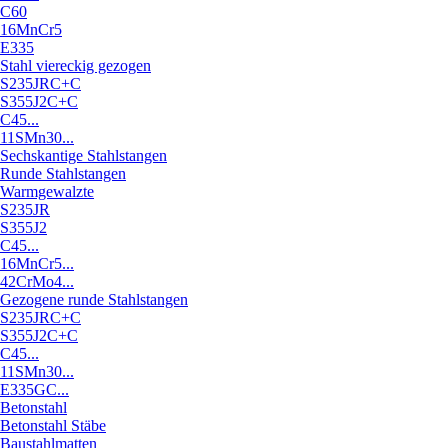
C60
16MnCr5
E335
Stahl viereckig gezogen
S235JRC+C
S355J2C+C
C45...
11SMn30...
Sechskantige Stahlstangen
Runde Stahlstangen
Warmgewalzte
S235JR
S355J2
C45...
16MnCr5...
42CrMo4...
Gezogene runde Stahlstangen
S235JRC+C
S355J2C+C
C45...
11SMn30...
E335GC...
Betonstahl
Betonstahl Stäbe
Baustahlmatten