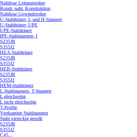
Nahtlose Leitungsrohre
Rundr. naht. Konstruktion
Nahtlose Gewinderohre
U-Stahlträger, I- und H-Stangen
U-Stahlträger, UPE
UPE-Stahlträger
IPE-Stahlstangen, I
S235JR
S355J2
HEA-Stahlträger
S235JR
S355J2
HEB-Stahlträger
S235JR
S355J2
HEM-Stahlträger
L-Stahlstangen, T-Stangen
L gleichseitig
L nicht gleichseitig
T-Profile
Vierkantige Stahlstangen
Stahl viereckig gerollt
S235JR
S355J2
C45...