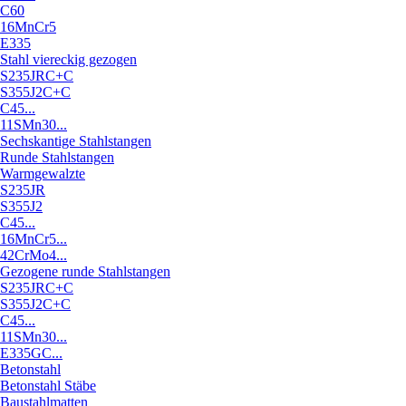
C60
16MnCr5
E335
Stahl viereckig gezogen
S235JRC+C
S355J2C+C
C45...
11SMn30...
Sechskantige Stahlstangen
Runde Stahlstangen
Warmgewalzte
S235JR
S355J2
C45...
16MnCr5...
42CrMo4...
Gezogene runde Stahlstangen
S235JRC+C
S355J2C+C
C45...
11SMn30...
E335GC...
Betonstahl
Betonstahl Stäbe
Baustahlmatten