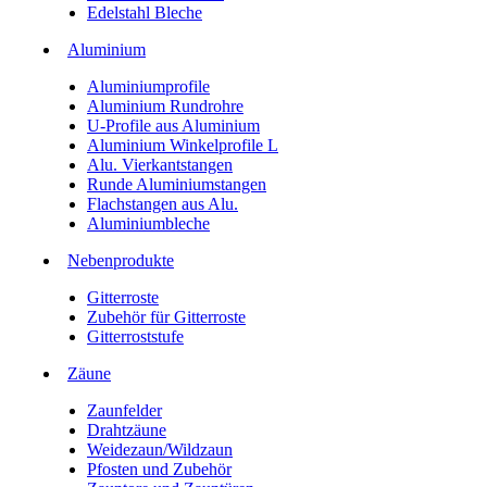
Edelstahl Bleche
Aluminium
Aluminiumprofile
Aluminium Rundrohre
U-Profile aus Aluminium
Aluminium Winkelprofile L
Alu. Vierkantstangen
Runde Aluminiumstangen
Flachstangen aus Alu.
Aluminiumbleche
Nebenprodukte
Gitterroste
Zubehör für Gitterroste
Gitterroststufe
Zäune
Zaunfelder
Drahtzäune
Weidezaun/Wildzaun
Pfosten und Zubehör