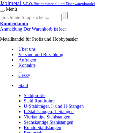
Jabimetal s.r.o.
Hüttenmaterial und Eisenwarenhandel
Menü
Kundenkonto
Anmeldung
Der Warenkorb ist leer
Metallhandel für Profis und Hobbybastler.
Über uns
Versand und Bezahlung
Anfragen
Kontakte
Česky
Stahl
Stahlprofile
Stahl Rundrohre
U-Stahlträger, I- und H-Stangen
L-Stahlstangen, T-Stangen
Vierkantige Stahlstangen
Sechskantige Stahlstangen
Runde Stahlstangen
Betonstahl