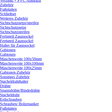
Verzinkt + PVC Anthrazit
Zubehör
Fußplatten
Schließset
Weiteres Zubehör
Sichtschutznetze/
streifen
Sichtschutznetze
Sichtschutzstreifen
Fertigteil Zaunsockel
Fertigteil Zaunsockel
Halter für Zaunsockel
Gabionen
Gabionen
Maschenweite 100x50mm
Maschenweite 100x100mm
Maschenweite 100x25mm
Gabionen-Zubehör
Sonstiges Zubehör
Stacheldrahthalter
Drähte
Spanndrähte/
Bindedrähte
Stacheldraht
Erdschrauben
Schrauben/
Bolzenanker
Fußplatten