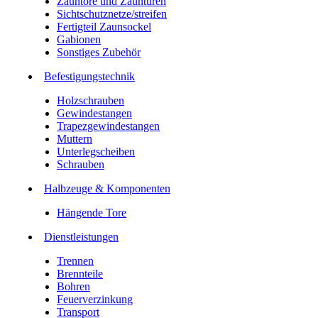
Zauntore und Zauntüren
Sichtschutznetze/streifen
Fertigteil Zaunsockel
Gabionen
Sonstiges Zubehör
Befesti­gungstechnik
Holzschrauben
Gewindestangen
Trapezgewindestangen
Muttern
Unterlegscheiben
Schrauben
Halbzeuge & Komponenten
Hängende Tore
Dienstleistungen
Trennen
Brennteile
Bohren
Feuerverzinkung
Transport