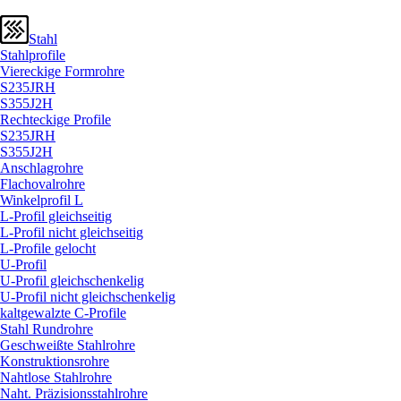
Stahl
Stahlprofile
Viereckige Formrohre
S235JRH
S355J2H
Rechteckige Profile
S235JRH
S355J2H
Anschlagrohre
Flachovalrohre
Winkelprofil L
L-Profil gleichseitig
L-Profil nicht gleichseitig
L-Profile gelocht
U-Profil
U-Profil gleichschenkelig
U-Profil nicht gleichschenkelig
kaltgewalzte C-Profile
Stahl Rundrohre
Geschweißte Stahlrohre
Konstruktionsrohre
Nahtlose Stahlrohre
Naht. Präzisionsstahlrohre