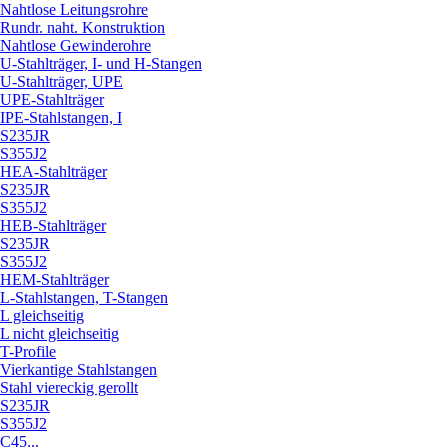
Nahtlose Leitungsrohre
Rundr. naht. Konstruktion
Nahtlose Gewinderohre
U-Stahlträger, I- und H-Stangen
U-Stahlträger, UPE
UPE-Stahlträger
IPE-Stahlstangen, I
S235JR
S355J2
HEA-Stahlträger
S235JR
S355J2
HEB-Stahlträger
S235JR
S355J2
HEM-Stahlträger
L-Stahlstangen, T-Stangen
L gleichseitig
L nicht gleichseitig
T-Profile
Vierkantige Stahlstangen
Stahl viereckig gerollt
S235JR
S355J2
C45...