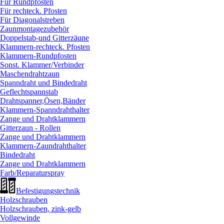
Für Rundpfosten
Für rechteck. Pfosten
Für Diagonalstreben
Zaunmontagezubehör
Doppelstab-und Gitterzäune
Klammern-rechteck. Pfosten
Klammern-Rundpfosten
Sonst. Klammer/
Verbinder
Maschendrahtzaun
Spanndraht und Bindedraht
Geflechtspannstab
Drahtspanner,Ösen,Bänder
Klammern-Spanndrahthalter
Zange und Drahtklammern
Gitterzaun - Rollen
Zange und Drahtklammern
Klammern-Zaundrahthalter
Bindedraht
Zange und Drahtklammern
Farb/
Reparaturspray
Befestigungstechnik
Holzschrauben
Holzschrauben, zink-gelb
Vollgewinde