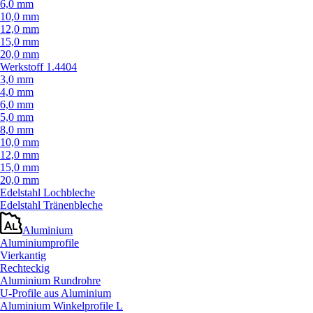
6,0 mm
10,0 mm
12,0 mm
15,0 mm
20,0 mm
Werkstoff 1.4404
3,0 mm
4,0 mm
6,0 mm
5,0 mm
8,0 mm
10,0 mm
12,0 mm
15,0 mm
20,0 mm
Edelstahl Lochbleche
Edelstahl Tränenbleche
Aluminium
Aluminiumprofile
Vierkantig
Rechteckig
Aluminium Rundrohre
U-Profile aus Aluminium
Aluminium Winkelprofile L