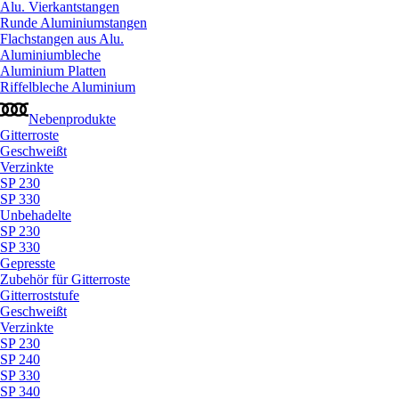
Alu. Vierkantstangen
Runde Aluminiumstangen
Flachstangen aus Alu.
Aluminiumbleche
Aluminium Platten
Riffelbleche Aluminium
Nebenprodukte
Gitterroste
Geschweißt
Verzinkte
SP 230
SP 330
Unbehadelte
SP 230
SP 330
Gepresste
Zubehör für Gitterroste
Gitterroststufe
Geschweißt
Verzinkte
SP 230
SP 240
SP 330
SP 340