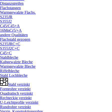
Distanzstreifen
Flachstangen
Warmgewalzte Flachs.
S235JR
S355J2
C45/
C45+A
16MnCr5/
+A
andere Qualitäten
Flachstahl gezogen
S235JRC+C
S355J2C+C
C45+C
Stahlbleche
Kaltgewalzte Bleche
Warmgewalzte Bleche
Riffelbleche
Stahl Lochbleche
Stahl verzinkt
Formrohre verzinkt
Quadratisch verzinkt
Rechteckig verzinkt
U-Leichtprofile verzinkt
Rundrohre verzinkt
Verzin. Konstruktionsrohre